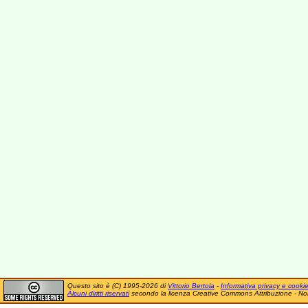
Questo sito è (C) 1995-2026 di
Vittorio Bertola
-
Informativa privacy e cooki
Alcuni diritti riservati
secondo la licenza Creative Commons Attribuzione - No