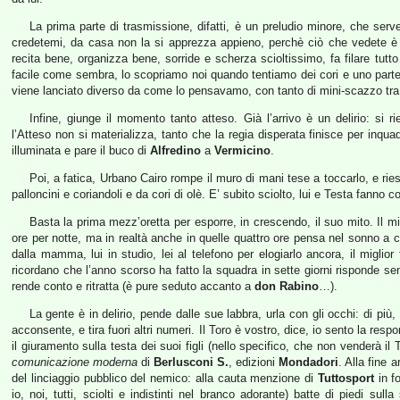
La prima parte di trasmissione, difatti, è un preludio minore, che serv
credetemi, da casa non la si apprezza appieno, perchè ciò che vedete è s
recita bene, organizza bene, sorride e scherza scioltissimo, fa filare t
facile come sembra, lo scopriamo noi quando tentiamo dei cori e uno parte m
viene lanciato diverso da come lo pensavamo, con tanto di mini-scazzo tra s
Infine, giunge il momento tanto atteso. Già l’arrivo è un delirio: si 
l’Atteso non si materializza, tanto che la regia disperata finisce per inqua
illuminata e pare il buco di
Alfredino
a
Vermicino
.
Poi, a fatica, Urbano Cairo rompe il muro di mani tese a toccarlo, e ri
palloncini e coriandoli e da cori di olè. E’ subito sciolto, lui e Testa fanno co
Basta la prima mezz’oretta per esporre, in crescendo, il suo mito. Il m
ore per notte, ma in realtà anche in quelle quattro ore pensa nel sonno a c
dalla mamma, lui in studio, lei al telefono per elogiarlo ancora, il miglior
ricordano che l’anno scorso ha fatto la squadra in sette giorni risponde s
rende conto e ritratta (è pure seduto accanto a
don Rabino
…).
La gente è in delirio, pende dalle sue labbra, urla con gli occhi: di più,
acconsente, e tira fuori altri numeri. Il Toro è vostro, dice, io sento la res
il giuramento sulla testa dei suoi figli (nello specifico, che non venderà il 
comunicazione moderna
di
Berlusconi S.
, edizioni
Mondadori
. Alla fine 
del linciaggio pubblico del nemico: alla cauta menzione di
Tuttosport
in fo
io, noi, tutti, sciolti e indistinti nel branco adorante) batte di piedi sul