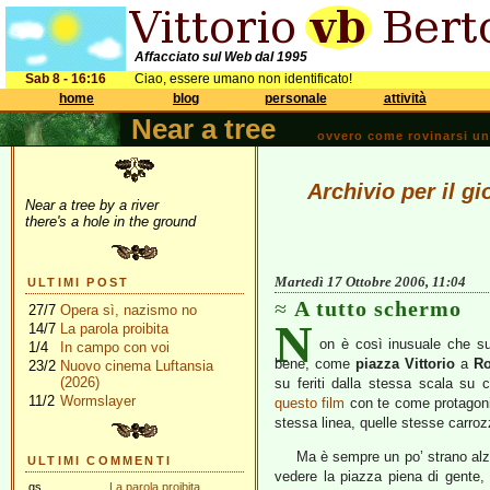
Affacciato sul Web dal 1995
Sab 8 - 16:16
Ciao, essere umano non identificato!
home
blog
personale
attività
Near a tree
ovvero come rovinarsi una 
Archivio per il g
Near a tree by a river
there's a hole in the ground
Martedì 17 Ottobre 2006, 11:04
ULTIMI POST
A tutto schermo
27/7
Opera sì, nazismo no
N
14/7
La parola proibita
on è così inusuale che 
1/4
In campo con voi
bene, come
piazza Vittorio
a
R
23/2
Nuovo cinema Luftansia
(2026)
su feriti dalla stessa scala su 
11/2
Wormslayer
questo film
con te come protagonis
stessa linea, quelle stesse carro
Ma è sempre un po’ strano alza
ULTIMI COMMENTI
vedere la piazza piena di gente
gs
La parola proibita