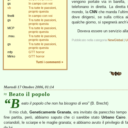
vengono portate via in barella, 
gs
In campo con voi
telefonano in diretta. La diretta
vb
Tra tutte le passioni,
proprio questa
mondo, la
CNN
che manda l’ultim’
finelli
In campo con voi
dove dirigersi, se sulla critica
gs
Tra tutte le passioni,
qualche giorno, si spegnerà anch’
proprio questa
MCP
Tra tutte le passioni,
Doveva essere un servizio alla
proprio questa
.mau.
Tra tutte le passioni,
proprio questa
Pubblicato nella categoria
NewGlobal
|
U
gs
Tra tutte le passioni,
proprio questa
mfp
GTT horror
Mirko
GTT horror
Tutti i commenti
»
Martedì 17 Ottobre 2006, 01:14
Beato il popolo
“B
eato il popolo che non ha bisogno di eroi”
(B. Brecht)
Il mio club,
Geneticamente Granata
, era invitato da parecchio temp
fine partita, però, abbiamo saputo che ci sarebbe stato
Urbano Cairo
.
coriandoli, le sciarpe e le maglie granata; e abbiamo avuto il privilegio di 
da lui.