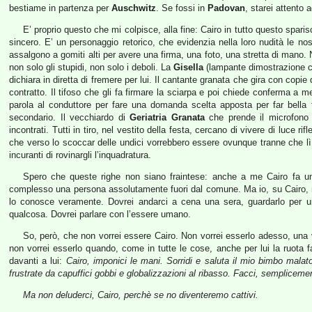
bestiame in partenza per
Auschwitz
. Se fossi in
Padovan
, starei attento 
E’ proprio questo che mi colpisce, alla fine: Cairo in tutto questo spa
sincero. E’ un personaggio retorico, che evidenzia nella loro nudità le nost
assalgono a gomiti alti per avere una firma, una foto, una stretta di mano. N
non solo gli stupidi, non solo i deboli. La
Gisella
(lampante dimostrazione ch
dichiara in diretta di fremere per lui. Il cantante granata che gira con copi
contratto. Il tifoso che gli fa firmare la sciarpa e poi chiede conferma a
parola al conduttore per fare una domanda scelta apposta per far bella f
secondario. Il vecchiardo di
Geriatria Granata
che prende il microfono 
incontrati. Tutti in tiro, nel vestito della festa, cercano di vivere di luce r
che verso lo scoccar delle undici vorrebbero essere ovunque tranne che lì,
incuranti di rovinargli l’inquadratura.
Spero che queste righe non siano fraintese: anche a me Cairo fa un
complesso una persona assolutamente fuori dal comune. Ma io, su Cairo, 
lo conosce veramente. Dovrei andarci a cena una sera, guardarlo per un
qualcosa. Dovrei parlare con l’essere umano.
So, però, che non vorrei essere Cairo. Non vorrei esserlo adesso, una vit
non vorrei esserlo quando, come in tutte le cose, anche per lui la ruota 
davanti a lui:
Cairo, imponici le mani. Sorridi e saluta il mio bimbo malato.
frustrate da capuffici gobbi e globalizzazioni al ribasso. Facci, sempliceme
Ma non deluderci, Cairo, perchè se no diventeremo cattivi.