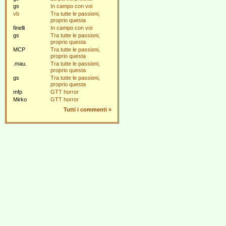
gs
In campo con voi
vb
Tra tutte le passioni,
proprio questa
finelli
In campo con voi
gs
Tra tutte le passioni,
proprio questa
MCP
Tra tutte le passioni,
proprio questa
.mau.
Tra tutte le passioni,
proprio questa
gs
Tra tutte le passioni,
proprio questa
mfp
GTT horror
Mirko
GTT horror
Tutti i commenti
»