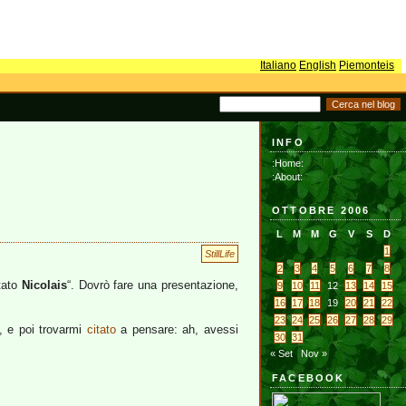
Italiano
English
Piemonteis
INFO
:Home:
:About:
OTTOBRE 2006
L
M
M
G
V
S
D
1
StillLife
2
3
4
5
6
7
8
tato
Nicolais
“. Dovrò fare una presentazione,
9
10
11
12
13
14
15
16
17
18
19
20
21
22
23
24
25
26
27
28
29
, e poi trovarmi
citato
a pensare: ah, avessi
30
31
« Set
Nov »
FACEBOOK