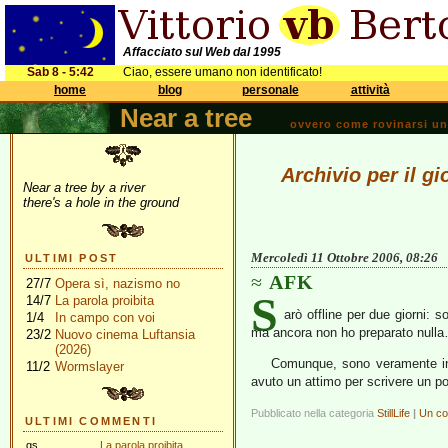
Affacciato sul Web dal 1995
Sab 8 - 5:42
Ciao, essere umano non identificato!
home
blog
personale
attività
Near a tree
ovvero come rovinarsi una 
Archivio per il g
Near a tree by a river
there's a hole in the ground
Mercoledì 11 Ottobre 2006, 08:26
ULTIMI POST
AFK
27/7
Opera sì, nazismo no
S
14/7
La parola proibita
arò offline per due giorni: 
1/4
In campo con voi
ma ancora non ho preparato nulla… 
23/2
Nuovo cinema Luftansia
(2026)
Comunque, sono veramente ind
11/2
Wormslayer
avuto un attimo per scrivere un p
Pubblicato nella categoria
StillLife
|
Un c
ULTIMI COMMENTI
gs
La parola proibita