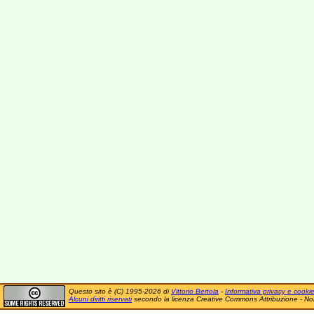
Questo sito è (C) 1995-2026 di
Vittorio Bertola
-
Informativa privacy e cooki
Alcuni diritti riservati
secondo la licenza Creative Commons Attribuzione - No