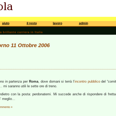
aiuto
il resto
lavoro
admin
brillante carriera in Italia
iorno 11 Ottobre 2006
sono in partenza per
Roma
, dove domani si terrà l’
incontro pubblico
del “comi
mi saranno utili le sette ore di treno.
ietro con la posta: perdonatemi. Mi succede anche di rispondere di fretta
o’ meglio…
ommento »