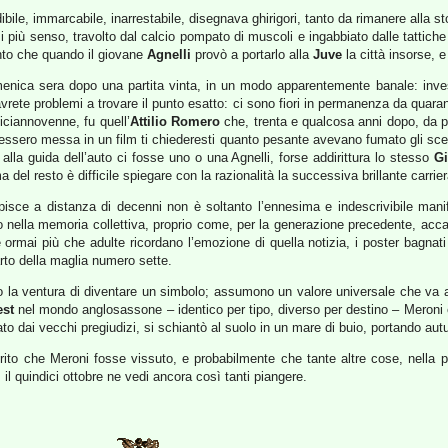
bile, immarcabile, inarrestabile, disegnava ghirigori, tanto da rimanere alla 
più senso, travolto dal calcio pompato di muscoli e ingabbiato dalle tattiche to
anto che quando il giovane
Agnelli
provò a portarlo alla
Juve
la città insorse, e
omenica sera dopo una partita vinta, in un modo apparentemente banale: inve
vrete problemi a trovare il punto esatto: ci sono fiori in permanenza da quaran
diciannovenne, fu quell’
Attilio Romero
che, trenta e qualcosa anni dopo, da 
essero messa in un film ti chiederesti quanto pesante avevano fumato gli scen
lla guida dell’auto ci fosse uno o una Agnelli, forse addirittura lo stesso
G
el resto è difficile spiegare con la razionalità la successiva brillante carrier
isce a distanza di decenni non è soltanto l’ennesima e indescrivibile manif
nella memoria collettiva, proprio come, per la generazione precedente, acca
e ormai più che adulte ricordano l’emozione di quella notizia, i poster bagnati 
rto della maglia numero sette.
la ventura di diventare un simbolo; assumono un valore universale che va al
est
nel mondo anglosassone – identico per tipo, diverso per destino – Meroni è i
o dai vecchi pregiudizi, si schiantò al suolo in un mare di buio, portando autu
rito che Meroni fosse vissuto, e probabilmente che tante altre cose, nella pro
l quindici ottobre ne vedi ancora così tanti piangere.