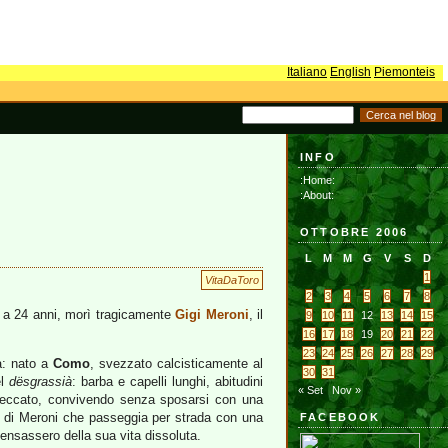
Italiano
English
Piemonteis
INFO
:Home:
:About:
OTTOBRE 2006
L
M
M
G
V
S
D
1
VitaDaToro
2
3
4
5
6
7
8
ui, a 24 anni, morì tragicamente
Gigi Meroni
, il
9
10
11
12
13
14
15
16
17
18
19
20
21
22
23
24
25
26
27
28
29
ia: nato a
Como
, svezzato calcisticamente al
30
31
el
dësgrassià
: barba e capelli lunghi, abitudini
« Set
Nov »
 peccato, convivendo senza sposarsi con una
i di Meroni che passeggia per strada con una
FACEBOOK
pensassero della sua vita dissoluta.