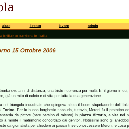
aiuto
il resto
lavoro
admin
brillante carriera in Italia
iorno 15 Ottobre 2006
 trentanove anni di distanza, una triste ricorrenza per molti. E’ il giorno in c
, già un mito di calcio e di vita per tutta la sua generazione.
a nel triangolo industriale che spingeva allora il boom stupefacente dell’Ital
al
Torino
. Per la buona borghesia sabauda, tuttavia, Meroni fu il prototipo d
ansarda da pittore (pare persino di talento) in
piazza Vittorio
, e vita nel
o a monte il matrimonio concordato dai genitori. Notissimi sono gli aneddot
aveste da giornalista per chiedere ai passanti se conoscessero Meroni, e cosa 