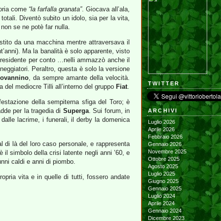
storia come
“la farfalla granata”
. Giocava all’ala,
tali. Diventò subito un idolo, sia per la vita,
 non se ne potè far nulla.
stito da una macchina mentre attraversava il
t’anni). Ma la banalità è solo apparente, visto
presidente per conto …nelli ammazzò anche il
eggiatori. Peraltro, questa è solo la versione
iovannino
, da sempre amante della velocità.
TWITTER
a del mediocre Tilli all’interno del gruppo
Fiat
.
estazione della sempiterna sfiga del Toro; è
dde per la tragedia di
Superga
. Sui forum, in
ARCHIVI
dalle lacrime, i funerali, il derby la domenica
Luglio 2026
Aprile 2026
Febbraio 2026
 di là del loro caso personale, e rappresenta
Gennaio 2026
Novembre 2025
l simbolo della crisi latente negli anni ’60, e
Ottobre 2025
nni caldi e anni di piombo.
Agosto 2025
Luglio 2025
pria vita e in quelle di tutti, fossero andate
Giugno 2025
Gennaio 2025
Luglio 2024
Aprile 2024
Gennaio 2024
Dicembre 2023