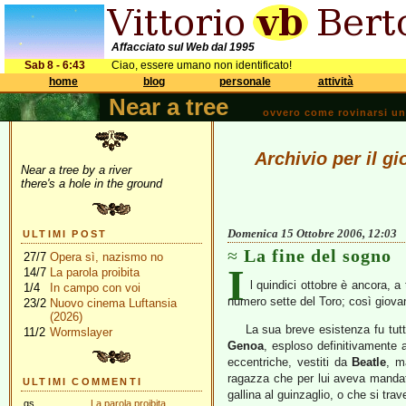
Affacciato sul Web dal 1995
Sab 8 - 6:43
Ciao, essere umano non identificato!
home
blog
personale
attività
Near a tree
ovvero come rovinarsi una 
Archivio per il g
Near a tree by a river
there's a hole in the ground
Domenica 15 Ottobre 2006, 12:03
ULTIMI POST
La fine del sogno
27/7
Opera sì, nazismo no
I
14/7
La parola proibita
l quindici ottobre è ancora, a
1/4
In campo con voi
numero sette del Toro; così giovane
23/2
Nuovo cinema Luftansia
(2026)
La sua breve esistenza fu tutt
11/2
Wormslayer
Genoa
, esploso definitivamente 
eccentriche, vestiti da
Beatle
, m
ragazza che per lui aveva mandat
ULTIMI COMMENTI
gallina al guinzaglio, o che si tr
gs
La parola proibita