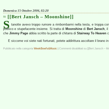
Domenica 15 Ottobre 2006, 02:20
[[Bert Jansch – Moonshine]]
S
tanotte avevo troppo rumore a rimbombarmi nella testa, e troppa conf
poetico e stupefacente insieme. Si tratta di
Moonshine
di
Bert Jansch
, i
che
Jimmy Page
abbia scritto la parte di chitarra di
Stairway To Heaven
c
E siccome voi siete nati fortunati, potete addirittura ascoltare il brano 
Pubblicato nella categoria
WeekBowl's&Music
|
Commenti disabilitati
su [[Bert Jansch – M