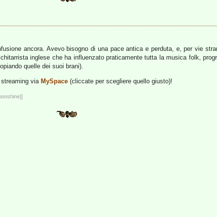
usione ancora. Avevo bisogno di una pace antica e perduta, e, per vie strane
l chitarrista inglese che ha influenzato praticamente tutta la musica folk, prog
opiando quelle dei suoi brani).
in streaming via
MySpace
(cliccate per scegliere quello giusto)!
oonshine]]