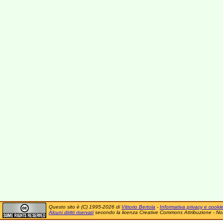
Questo sito è (C) 1995-2026 di
Vittorio Bertola
-
Informativa privacy e cooki
Alcuni diritti riservati
secondo la licenza Creative Commons Attribuzione - No