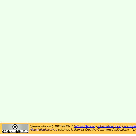
Questo sito è (C) 1995-2026 di
Vittorio Bertola
-
Informativa privacy e cooki
Alcuni diritti riservati
secondo la licenza Creative Commons Attribuzione - No