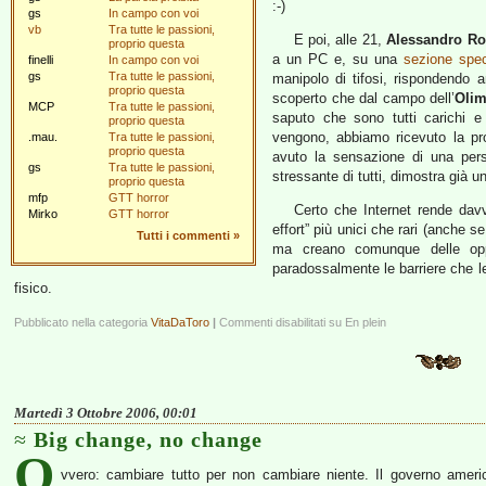
:-)
gs
In campo con voi
vb
Tra tutte le passioni,
E poi, alle 21,
Alessandro Ro
proprio questa
a un PC e, su una
sezione spec
finelli
In campo con voi
gs
Tra tutte le passioni,
manipolo di tifosi, rispondendo
proprio questa
scoperto che dal campo dell’
Olim
MCP
Tra tutte le passioni,
saputo che sono tutti carichi e
proprio questa
vengono, abbiamo ricevuto la p
.mau.
Tra tutte le passioni,
proprio questa
avuto la sensazione di una pers
gs
Tra tutte le passioni,
stressante di tutti, dimostra già 
proprio questa
mfp
GTT horror
Certo che Internet rende davv
Mirko
GTT horror
effort” più unici che rari (anche 
Tutti i commenti
»
ma creano comunque delle opp
paradossalmente le barriere che le
fisico.
Pubblicato nella categoria
VitaDaToro
|
Commenti disabilitati
su En plein
Martedì 3 Ottobre 2006, 00:01
Big change, no change
O
vvero: cambiare tutto per non cambiare niente. Il governo ameri