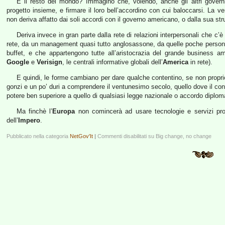
E il resto del mondo? Immagino che, volendo, anche gli altri gover
progetto insieme, e firmare il loro bell’accordino con cui baloccarsi. La ver
non deriva affatto dai soli accordi con il governo americano, o dalla sua str
Deriva invece in gran parte dalla rete di relazioni interpersonali che c’è
rete, da un management quasi tutto anglosassone, da quelle poche persone i
buffet, e che appartengono tutte all’aristocrazia del grande business am
Google
e
Verisign
, le centrali informative globali dell’
America
in rete).
E quindi, le forme cambiano per dare qualche contentino, se non propri
gonzi e un po’ duri a comprendere il ventunesimo secolo, quello dove il contr
potere ben superiore a quello di qualsiasi legge nazionale o accordo diplom
Ma finchè l’
Europa
non comincerà ad usare tecnologie e servizi propr
dell’
Impero
.
Pubblicato nella categoria
NetGov'It
|
Commenti disabilitati
su Big change, no change