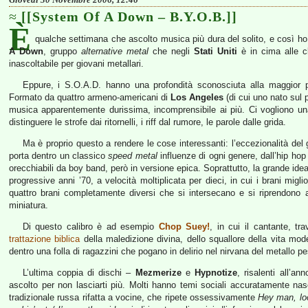
[[System Of A Down – B.Y.O.B.]]
È
qualche settimana che ascolto musica più dura del solito, e così ho
A Down
, gruppo
alternative metal
che negli
Stati Uniti
è in cima alle c
inascoltabile per giovani metallari.
Eppure, i S.O.A.D. hanno una profondità sconosciuta alla maggior p
Formato da quattro armeno-americani di
Los Angeles
(di cui uno nato sul 
musica apparentemente durissima, incomprensibile ai più. Ci vogliono una
distinguere le strofe dai ritornelli, i riff dal rumore, le parole dalle grida.
Ma è proprio questo a rendere le cose interessanti: l’eccezionalità del
porta dentro un classico
speed metal
influenze di ogni genere, dall’hip hop 
orecchiabili da boy band, però in versione epica. Soprattutto, la grande ide
progressive anni ’70, a velocità moltiplicata per dieci, in cui i brani migl
quattro brani completamente diversi che si intersecano e si riprendono a
miniatura.
Di questo calibro è ad esempio
Chop Suey!
, in cui il cantante, t
trattazione biblica
della maledizione divina, dello squallore della vita mod
dentro una folla di ragazzini che pogano in delirio nel nirvana del metallo p
L’ultima coppia di dischi –
Mezmerize
e
Hypnotize
, risalenti all’a
ascolto per non lasciarti più. Molti hanno temi sociali accuratamente nas
tradizionale russa rifatta a vocine, che ripete ossessivamente
Hey man, loo