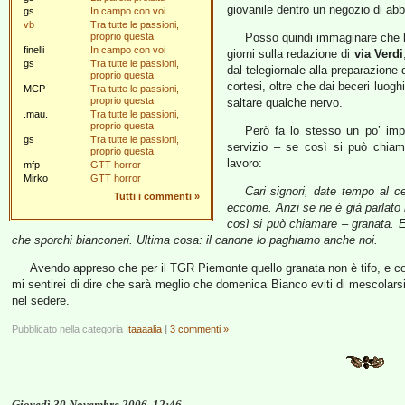
giovanile dentro un negozio di abb
gs
In campo con voi
vb
Tra tutte le passioni,
proprio questa
Posso quindi immaginare che l’o
finelli
In campo con voi
giorni sulla redazione di
via Verdi
gs
Tra tutte le passioni,
dal telegiornale alla preparazione
proprio questa
cortesi, oltre che dai beceri luo
MCP
Tra tutte le passioni,
proprio questa
saltare qualche nervo.
.mau.
Tra tutte le passioni,
proprio questa
Però fa lo stesso un po’ imp
gs
Tra tutte le passioni,
servizio – se così si può chia
proprio questa
lavoro:
mfp
GTT horror
Mirko
GTT horror
Cari signori, date tempo al ce
Tutti i commenti
»
eccome. Anzi se ne è già parlato m
così si può chiamare – granata. E 
che sporchi bianconeri. Ultima cosa: il canone lo paghiamo anche noi.
Avendo appreso che per il TGR Piemonte quello granata non è tifo, e cono
mi sentirei di dire che sarà meglio che domenica Bianco eviti di mescolarsi 
nel sedere.
Pubblicato nella categoria
Itaaaalia
|
3 commenti »
Giovedì 30 Novembre 2006, 12:46