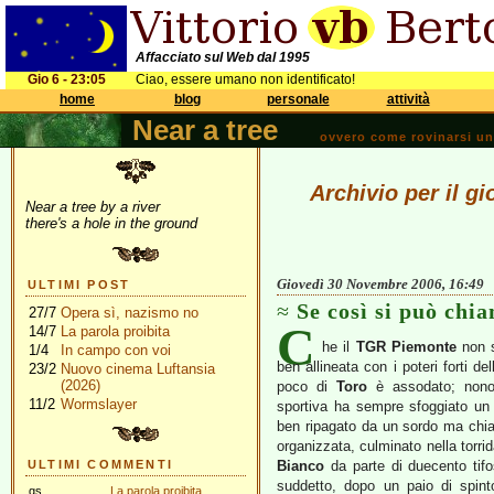
Affacciato sul Web dal 1995
Gio 6 - 23:05
Ciao, essere umano non identificato!
home
blog
personale
attività
Near a tree
ovvero come rovinarsi una 
Archivio per il 
Near a tree by a river
there's a hole in the ground
Giovedì 30 Novembre 2006, 16:49
ULTIMI POST
Se così si può chi
27/7
Opera sì, nazismo no
C
14/7
La parola proibita
he il
TGR Piemonte
non s
1/4
In campo con voi
ben allineata con i poteri forti d
23/2
Nuovo cinema Luftansia
(2026)
poco di
Toro
è assodato; nonos
11/2
Wormslayer
sportiva ha sempre sfoggiato un
ben ripagato da un sordo ma chiaro
organizzata, culminato nella torri
ULTIMI COMMENTI
Bianco
da parte di duecento tif
suddetto, dopo un paio di spint
gs
La parola proibita