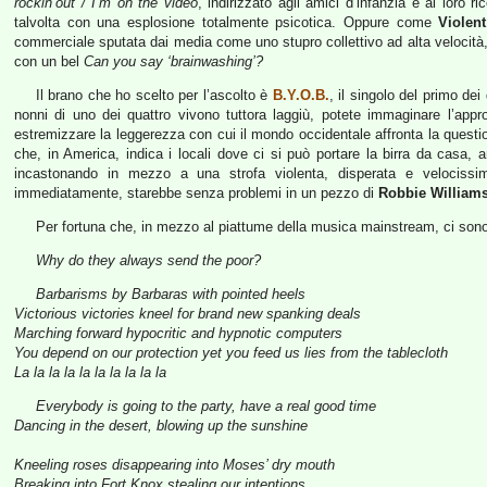
rockin’out / I’m on the video
, indirizzato agli amici d’infanzia e al loro r
talvolta con una esplosione totalmente psicotica. Oppure come
Violen
commerciale sputata dai media come uno stupro collettivo ad alta velocità
con un bel
Can you say ‘brainwashing’?
Il brano che ho scelto per l’ascolto è
B.Y.O.B.
, il singolo del primo de
nonni di uno dei quattro vivono tuttora laggiù, potete immaginare l’appr
estremizzare la leggerezza con cui il mondo occidentale affronta la quest
che, in America, indica i locali dove ci si può portare la birra da casa,
incastonando in mezzo a una strofa violenta, disperata e velocissima
immediatamente, starebbe senza problemi in un pezzo di
Robbie William
Per fortuna che, in mezzo al piattume della musica mainstream, ci sono
Why do they always send the poor?
Barbarisms by Barbaras with pointed heels
Victorious victories kneel for brand new spanking deals
Marching forward hypocritic and hypnotic computers
You depend on our protection yet you feed us lies from the tablecloth
La la la la la la la la la la
Everybody is going to the party, have a real good time
Dancing in the desert, blowing up the sunshine
Kneeling roses disappearing into Moses’ dry mouth
Breaking into Fort Knox stealing our intentions