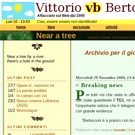
Affacciato sul Web dal 1995
Lun 10 - 13:53
Ciao, essere umano non identificato!
home
blog
personale
attività
Near a tree
ovvero come rovinarsi una 
Archivio per il 
Near a tree by a river
there's a hole in the ground
Mercoledì 29 Novembre 2006, 13:4
ULTIMI POST
Breaking news
27/7
Opera sì, nazismo no
P
14/7
La parola proibita
er tutti voi che siete in uf
1/4
In campo con voi
non state guardando il
TG1
, mi s
23/2
Nuovo cinema Luftansia
(2026)
l’importante notizia che il telegi
11/2
Wormslayer
con grande evidenza:
“Berlusconi è a pranzo con l
ULTIMI COMMENTI
Pubblicato nella categoria
Itaaaalia
|
4 co
gs
La parola proibita