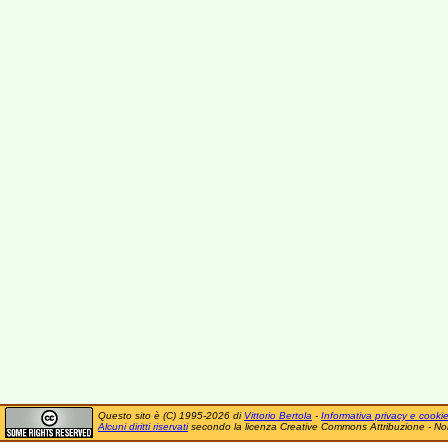
Questo sito è (C) 1995-2026 di
Vittorio Bertola
-
Informativa privacy e cooki
Alcuni diritti riservati
secondo la licenza Creative Commons Attribuzione - No