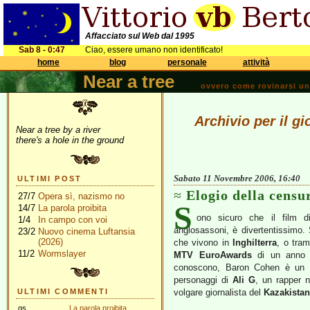
Affacciato sul Web dal 1995
Sab 8 - 0:47
Ciao, essere umano non identificato!
home
blog
personale
attività
Near a tree
ovvero come rovinarsi una 
Archivio per il g
Near a tree by a river
there's a hole in the ground
Sabato 11 Novembre 2006, 16:40
ULTIMI POST
Elogio della censu
27/7
Opera sì, nazismo no
S
14/7
La parola proibita
ono sicuro che il film 
1/4
In campo con voi
anglosassoni, è divertentissimo.
23/2
Nuovo cinema Luftansia
(2026)
che vivono in
Inghilterra
, o tram
11/2
Wormslayer
MTV EuroAwards
di un anno f
conoscono, Baron Cohen è un co
personaggi di
Ali G
, un rapper 
ULTIMI COMMENTI
volgare giornalista del
Kazakistan
gs
La parola proibita