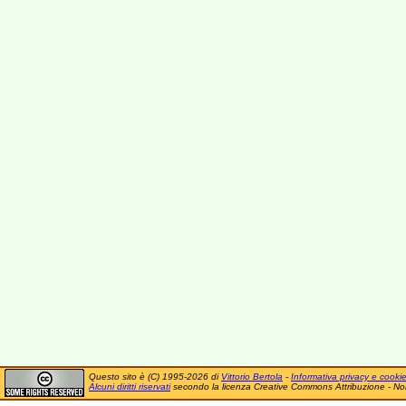
Questo sito è (C) 1995-2026 di
Vittorio Bertola
-
Informativa privacy e cooki
Alcuni diritti riservati
secondo la licenza Creative Commons Attribuzione - No