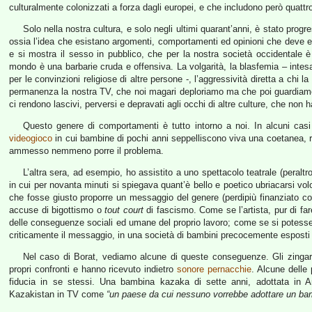
culturalmente colonizzati a forza dagli europei, e che includono però quattro
Solo nella nostra cultura, e solo negli ultimi quarant’anni, è stato prog
ossia l’idea che esistano argomenti, comportamenti ed opinioni che deve ess
e si mostra il sesso in pubblico, che per la nostra società occidentale è u
mondo è una barbarie cruda e offensiva. La volgarità, la blasfemia – int
per le convinzioni religiose di altre persone -, l’aggressività diretta a ch
permanenza la nostra TV, che noi magari deploriamo ma che poi guardiamo
ci rendono lascivi, perversi e depravati agli occhi di altre culture, che non
Questo genere di comportamenti è tutto intorno a noi. In alcuni cas
videogioco
in cui bambine di pochi anni seppelliscono viva una coetanea, re
ammesso nemmeno porre il problema.
L’altra sera, ad esempio, ho assistito a uno spettacolo teatrale (peraltro
in cui per novanta minuti si spiegava quant’è bello e poetico ubriacarsi vo
che fosse giusto proporre un messaggio del genere (perdipiù finanziato co
accuse di bigottismo o
tout court
di fascismo. Come se l’artista, pur di far
delle conseguenze sociali ed umane del proprio lavoro; come se si potesse a
criticamente il messaggio, in una società di bambini precocemente esposti 
Nel caso di Borat, vediamo alcune di queste conseguenze. Gli zingar
propri confronti e hanno ricevuto indietro
sonore pernacchie
. Alcune delle
fiducia in se stessi. Una bambina kazaka di sette anni, adottata in 
Kazakistan in TV come
“un paese da cui nessuno vorrebbe adottare un ba