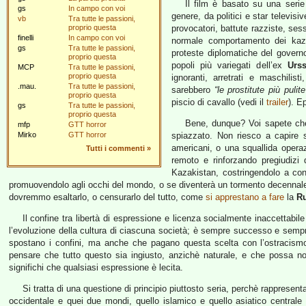
Il film è basato su una seri
gs
In campo con voi
genere, da politici e star televis
vb
Tra tutte le passioni,
proprio questa
provocatori, battute razziste, ses
finelli
In campo con voi
normale comportamento dei kazak
gs
Tra tutte le passioni,
proteste diplomatiche del govern
proprio questa
popoli più variegati dell’ex
Urs
MCP
Tra tutte le passioni,
proprio questa
ignoranti, arretrati e maschili
.mau.
Tra tutte le passioni,
sarebbero
“le prostitute più pulit
proprio questa
piscio di cavallo (vedi il
trailer
). E
gs
Tra tutte le passioni,
proprio questa
Bene, dunque? Voi sapete che
mfp
GTT horror
Mirko
GTT horror
spiazzato. Non riesco a capire s
americani, o una squallida opera
Tutti i commenti
»
remoto e rinforzando pregiudizi
Kazakistan, costringendolo a con
promuovendolo agli occhi del mondo, o se diventerà un tormento decennale 
dovremmo esaltarlo, o censurarlo del tutto, come
si apprestano a fare
la
Ru
Il confine tra libertà di espressione e licenza socialmente inaccettabil
l’evoluzione della cultura di ciascuna società; è sempre successo e semp
spostano i confini, ma anche che pagano questa scelta con l’ostracismo, 
pensare che tutto questo sia ingiusto, anzichè naturale, e che possa n
significhi che qualsiasi espressione è lecita.
Si tratta di una questione di principio piuttosto seria, perchè rappresent
occidentale e quei due mondi, quello islamico e quello asiatico centrale 