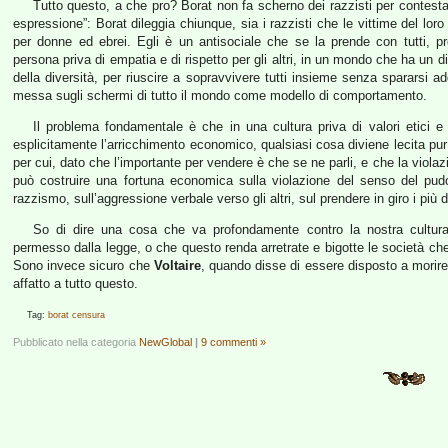
Tutto questo, a che pro? Borat non fa scherno dei razzisti per contestare
espressione”: Borat dileggia chiunque, sia i razzisti che le vittime del 
per donne ed ebrei. Egli è un antisociale che se la prende con tutti, pr
persona priva di empatia e di rispetto per gli altri, in un mondo che ha un d
della diversità, per riuscire a sopravvivere tutti insieme senza spararsi
messa sugli schermi di tutto il mondo come modello di comportamento.
Il problema fondamentale è che in una cultura priva di valori etici 
esplicitamente l’arricchimento economico, qualsiasi cosa diviene lecita pur 
per cui, dato che l’importante per vendere è che se ne parli, e che la viola
può costruire una fortuna economica sulla violazione del senso del pudor
razzismo, sull’aggressione verbale verso gli altri, sul prendere in giro i più d
So di dire una cosa che va profondamente contro la nostra cultu
permesso dalla legge, o che questo renda arretrate e bigotte le società c
Sono invece sicuro che
Voltaire
, quando disse di essere disposto a morire p
affatto a tutto questo.
Tag:
borat
censura
Pubblicato nella categoria
NewGlobal
|
9 commenti »