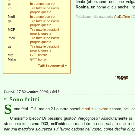
finale (attenzione: contiene volg
gs
In campo con voi
Rosina
, un nome di cui anche i no
vb
Tra tutte le passioni,
proprio questa
finelli
In campo con voi
Pubblicato nella categoria
VitaDaToro
|
C
gs
Tra tutte le passioni,
proprio questa
MCP
Tra tutte le passioni,
proprio questa
.mau.
Tra tutte le passioni,
proprio questa
gs
Tra tutte le passioni,
proprio questa
mfp
GTT horror
Mirko
GTT horror
Tutti i commenti
»
Lunedì 27 Novembre 2006, 14:51
Sono fritti
S
ono fritti. Già, ma chi? I quattro operai
morti sul lavoro
sabato, nell’ince
Umorismo bieco? Di pessimo gusto? Vergognoso? Assolutamente sì, s
stesso sinistrissimo
TG3
, nell’editoriale mandato in onda sabato subito d
per una maggiore sicurezza sul lavoro cadono nel vuoto, come decine di ope