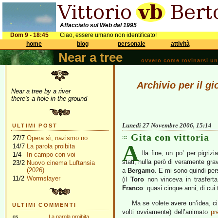
Affacciato sul Web dal 1995
Dom 9 - 18:45
Ciao, essere umano non identificato!
home
blog
personale
attività
Near a tree
ovvero come rovinarsi una 
Archivio per il 
Near a tree by a river
there's a hole in the ground
Lunedì 27 Novembre 2006, 15:14
ULTIMI POST
Gita con vittoria
27/7
Opera sì, nazismo no
A
14/7
La parola proibita
lla fine, un po’ per pigri
1/4
In campo con voi
stati; nulla però di veramente gr
23/2
Nuovo cinema Luftansia
(2026)
a
Bergamo
. E mi sono quindi pers
11/2
Wormslayer
(il
Toro
non vinceva in trasfert
Franco
: quasi cinque anni, di cui 
Ma se volete avere un’idea, ci
ULTIMI COMMENTI
volti ovviamente) dell’animato
pr
gs
La parola proibita