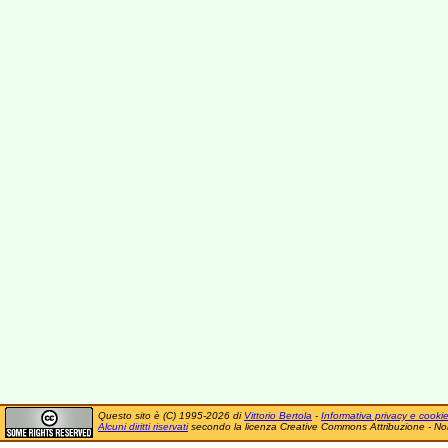
Questo sito è (C) 1995-2026 di
Vittorio Bertola
-
Informativa privacy e cooki
Alcuni diritti riservati
secondo la licenza Creative Commons Attribuzione - No