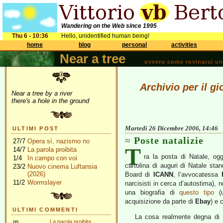
Wandering on the Web since 1995
Thu 6 - 10:36
Hello, unidentified human being!
home
blog
personal
activities
Near a tree
ovvero come rovinarsi una 
Archivio per il g
Near a tree by a river
there's a hole in the ground
Martedì 26 Dicembre 2006, 14:46
ULTIMI POST
Poste natalizie
27/7
Opera sì, nazismo no
T
14/7
La parola proibita
ra la posta di Natale, og
1/4
In campo con voi
cartolina di auguri di Natale st
23/2
Nuovo cinema Luftansia
(2026)
Board di
ICANN
, l’avvocatessa
11/2
Wormslayer
narcisisti in cerca d’autostima), n
una biografia di
questo tipo
(u
acquisizione da parte di
Ebay
) e 
ULTIMI COMMENTI
La cosa realmente degna di n
gs
La parola proibita