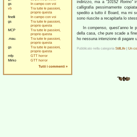
indirizzo, ma a
“10152 Rorino”
i
gs
In campo con voi
calligrafia pessimamente copiata
vb
Tra tutte le passioni,
proprio questa
spedito a tutto il Board, ma mi s
finelli
In campo con voi
sono riuscite a recapitarla lo stes
gs
Tra tutte le passioni,
proprio questa
In compenso, quest’anno le p
MCP
Tra tutte le passioni,
della casa, che pure scade a fin
proprio questa
ho nessuna intenzione di pagare
.mau.
Tra tutte le passioni,
proprio questa
gs
Tra tutte le passioni,
Pubblicato nella categoria
StillLife
|
Un c
proprio questa
mfp
GTT horror
Mirko
GTT horror
Tutti i commenti
»