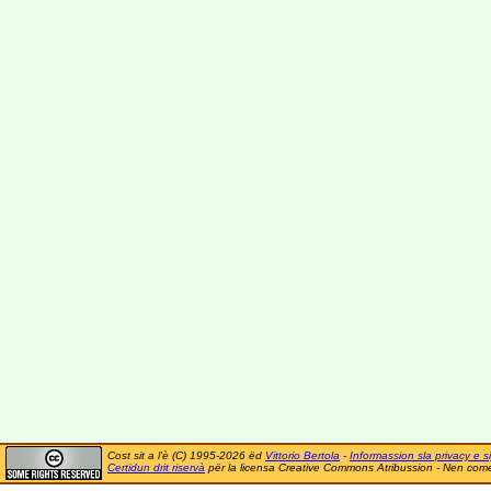
Cost sit a l'è (C) 1995-2026 ëd
Vittorio Bertola
-
Informassion sla privacy e si
Certidun drit riservà
për la licensa Creative Commons Atribussion - Nen comer