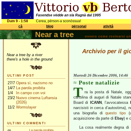
Fasendse vëdde an sla Ragnà dal 1995
Dum 9 - 1:58
Cerea, përson-a sconòssua!
cà
blog
përsonal
atività
Near a tree
ovvero come rovinarsi una 
Archivio per il g
Near a tree by a river
there's a hole in the ground
Martedì 26 Dicembre 2006, 14:46
ULTIMI POST
Poste natalizie
27/7
Opera sì, nazismo no
T
14/7
La parola proibita
ra la posta di Natale, og
1/4
In campo con voi
cartolina di auguri di Natale st
23/2
Nuovo cinema Luftansia
(2026)
Board di
ICANN
, l’avvocatessa
11/2
Wormslayer
narcisisti in cerca d’autostima), n
una biografia di
questo tipo
(u
acquisizione da parte di
Ebay
) e 
ULTIMI COMMENTI
La cosa realmente degna di n
gs
La parola proibita