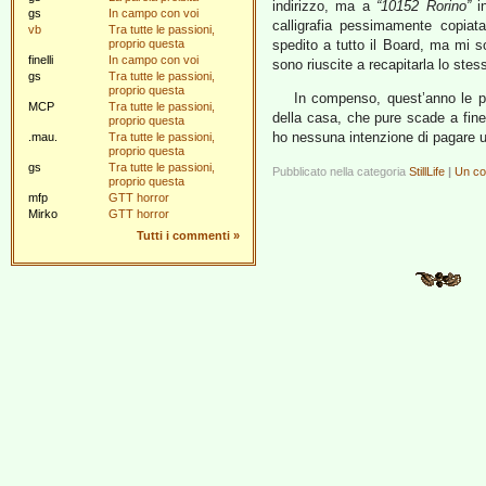
indirizzo, ma a
“10152 Rorino”
i
gs
In campo con voi
calligrafia pessimamente copiata
vb
Tra tutte le passioni,
proprio questa
spedito a tutto il Board, ma mi s
finelli
In campo con voi
sono riuscite a recapitarla lo stes
gs
Tra tutte le passioni,
proprio questa
In compenso, quest’anno le p
MCP
Tra tutte le passioni,
della casa, che pure scade a fin
proprio questa
ho nessuna intenzione di pagare
.mau.
Tra tutte le passioni,
proprio questa
gs
Tra tutte le passioni,
Pubblicato nella categoria
StillLife
|
Un c
proprio questa
mfp
GTT horror
Mirko
GTT horror
Tutti i commenti
»