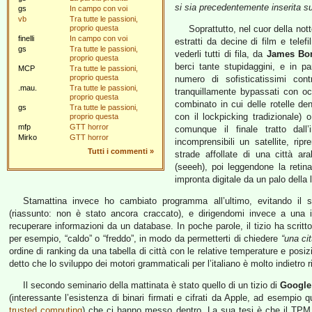
si sia precedentemente inserita s
gs
In campo con voi
vb
Tra tutte le passioni,
proprio questa
Soprattutto, nel cuor della not
finelli
In campo con voi
estratti da decine di film e tele
gs
Tra tutte le passioni,
vederli tutti di fila, da
James Bo
proprio questa
berci tante stupidaggini, e in pa
MCP
Tra tutte le passioni,
proprio questa
numero di sofisticatissimi cont
.mau.
Tra tutte le passioni,
tranquillamente bypassati con occ
proprio questa
combinato in cui delle rotelle de
gs
Tra tutte le passioni,
con il lockpicking tradizionale) 
proprio questa
mfp
GTT horror
comunque il finale tratto dall’
Mirko
GTT horror
incomprensibili un satellite, rip
Tutti i commenti
»
strade affollate di una città a
(seeeh), poi leggendone la reti
impronta digitale da un palo della 
Stamattina invece ho cambiato programma all’ultimo, evitando il
(riassunto: non è stato ancora craccato), e dirigendomi invece a una i
recuperare informazioni da un database. In poche parole, il tizio ha scri
per esempio, “caldo” o “freddo”, in modo da permetterti di chiedere
“una ci
ordine di ranking da una tabella di città con le relative temperature e posi
detto che lo sviluppo dei motori grammaticali per l’italiano è molto indietro
Il secondo seminario della mattinata è stato quello di un tizio di
Google
(interessante l’esistenza di binari firmati e cifrati da Apple, ad esempio 
trusted computing
) che ci hanno messo dentro. La sua tesi è che il TPM