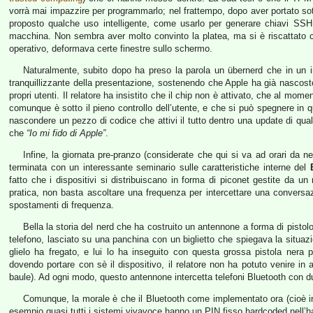
vorrà mai impazzire per programmarlo; nel frattempo, dopo aver portato s
proposto qualche uso intelligente, come usarlo per generare chiavi SSH
macchina. Non sembra aver molto convinto la platea, ma si è riscattato 
operativo, deformava certe finestre sullo schermo.
Naturalmente, subito dopo ha preso la parola un übernerd che in un i
tranquillizzante della presentazione, sostenendo che Apple ha già nascosto d
propri utenti. Il relatore ha insistito che il chip non è attivato, che al 
comunque è sotto il pieno controllo dell’utente, e che si può spegnere in q
nascondere un pezzo di codice che attivi il tutto dentro una update di qualco
che
“Io mi fido di Apple”
.
Infine, la giornata pre-pranzo (considerate che qui si va ad orari da n
terminata con un interessante seminario sulle caratteristiche interne del
fatto che i dispositivi si distribuiscano in forma di piconet gestite da un 
pratica, non basta ascoltare una frequenza per intercettare una conversa
spostamenti di frequenza.
Bella la storia del nerd che ha costruito un antennone a forma di pisto
telefono, lasciato su una panchina con un biglietto che spiegava la situa
glielo ha fregato, e lui lo ha inseguito con questa grossa pistola nera 
dovendo portare con sè il dispositivo, il relatore non ha potuto venire in 
baule). Ad ogni modo, questo antennone intercetta telefoni Bluetooth con 
Comunque, la morale è che il Bluetooth come implementato ora (cioè i
esempio quasi tutti i sistemi vivavoce hanno un PIN fisso hardcoded nell’