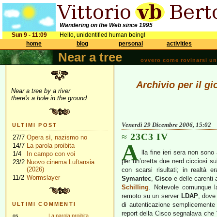
Wandering on the Web since 1995
Sun 9 - 11:09
Hello, unidentified human being!
home
blog
personal
activities
Near a tree
ovvero come rovinarsi una 
Archivio per il g
Near a tree by a river
there's a hole in the ground
Venerdì 29 Dicembre 2006, 15:02
ULTIMI POST
23C3 IV
27/7
Opera sì, nazismo no
A
14/7
La parola proibita
lla fine ieri sera non son
1/4
In campo con voi
per un’oretta due nerd cicciosi 
23/2
Nuovo cinema Luftansia
(2026)
con scarsi risultati; in realtà
11/2
Wormslayer
Symantec
,
Cisco
e delle carenti a
Schilling
. Notevole comunque la 
remoto su un server
LDAP
, dove
ULTIMI COMMENTI
di autenticazione semplicemente
report della Cisco segnalava che
gs
La parola proibita