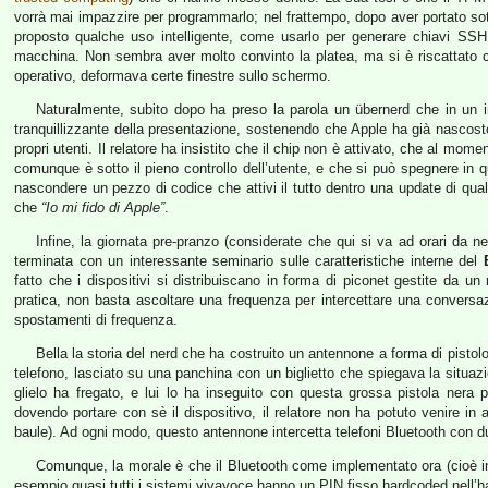
vorrà mai impazzire per programmarlo; nel frattempo, dopo aver portato s
proposto qualche uso intelligente, come usarlo per generare chiavi SSH
macchina. Non sembra aver molto convinto la platea, ma si è riscattato 
operativo, deformava certe finestre sullo schermo.
Naturalmente, subito dopo ha preso la parola un übernerd che in un i
tranquillizzante della presentazione, sostenendo che Apple ha già nascosto d
propri utenti. Il relatore ha insistito che il chip non è attivato, che al 
comunque è sotto il pieno controllo dell’utente, e che si può spegnere in q
nascondere un pezzo di codice che attivi il tutto dentro una update di qualco
che
“Io mi fido di Apple”
.
Infine, la giornata pre-pranzo (considerate che qui si va ad orari da n
terminata con un interessante seminario sulle caratteristiche interne del
fatto che i dispositivi si distribuiscano in forma di piconet gestite da un 
pratica, non basta ascoltare una frequenza per intercettare una conversa
spostamenti di frequenza.
Bella la storia del nerd che ha costruito un antennone a forma di pisto
telefono, lasciato su una panchina con un biglietto che spiegava la situa
glielo ha fregato, e lui lo ha inseguito con questa grossa pistola nera 
dovendo portare con sè il dispositivo, il relatore non ha potuto venire in 
baule). Ad ogni modo, questo antennone intercetta telefoni Bluetooth con 
Comunque, la morale è che il Bluetooth come implementato ora (cioè i
esempio quasi tutti i sistemi vivavoce hanno un PIN fisso hardcoded nell’