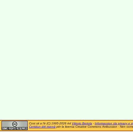
Cost sit a l'è (C) 1995-2026 ëd
Vittorio Bertola
-
Informassion sla privacy e si
Certidun drit riservà
për la licensa Creative Commons Atribussion - Nen comer