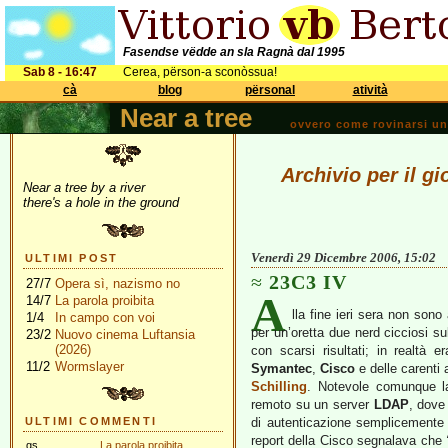
Fasendse vëdde an sla Ragnà dal 1995
Sab 8 - 16:47
Cerea, përson-a sconòssua!
cà
blog
përsonal
atività
Near a tree
ovvero come rovinarsi una 
Archivio per il g
Near a tree by a river
there's a hole in the ground
Venerdì 29 Dicembre 2006, 15:02
ULTIMI POST
23C3 IV
27/7
Opera sì, nazismo no
A
14/7
La parola proibita
lla fine ieri sera non son
1/4
In campo con voi
per un’oretta due nerd cicciosi 
23/2
Nuovo cinema Luftansia
(2026)
con scarsi risultati; in realtà
11/2
Wormslayer
Symantec
,
Cisco
e delle carenti a
Schilling
. Notevole comunque la 
remoto su un server
LDAP
, dove
ULTIMI COMMENTI
di autenticazione semplicemente
report della Cisco segnalava che
gs
La parola proibita