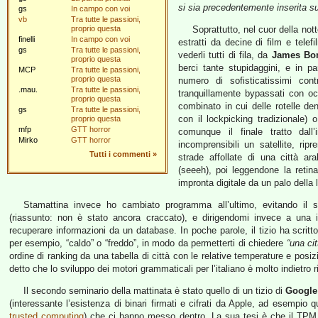
si sia precedentemente inserita s
gs
In campo con voi
vb
Tra tutte le passioni,
proprio questa
Soprattutto, nel cuor della not
finelli
In campo con voi
estratti da decine di film e tele
gs
Tra tutte le passioni,
vederli tutti di fila, da
James Bo
proprio questa
berci tante stupidaggini, e in pa
MCP
Tra tutte le passioni,
proprio questa
numero di sofisticatissimi cont
.mau.
Tra tutte le passioni,
tranquillamente bypassati con occ
proprio questa
combinato in cui delle rotelle de
gs
Tra tutte le passioni,
con il lockpicking tradizionale) 
proprio questa
mfp
GTT horror
comunque il finale tratto dall’
Mirko
GTT horror
incomprensibili un satellite, rip
Tutti i commenti
»
strade affollate di una città a
(seeeh), poi leggendone la reti
impronta digitale da un palo della 
Stamattina invece ho cambiato programma all’ultimo, evitando il
(riassunto: non è stato ancora craccato), e dirigendomi invece a una i
recuperare informazioni da un database. In poche parole, il tizio ha scri
per esempio, “caldo” o “freddo”, in modo da permetterti di chiedere
“una ci
ordine di ranking da una tabella di città con le relative temperature e posi
detto che lo sviluppo dei motori grammaticali per l’italiano è molto indietro
Il secondo seminario della mattinata è stato quello di un tizio di
Google
(interessante l’esistenza di binari firmati e cifrati da Apple, ad esempio 
trusted computing
) che ci hanno messo dentro. La sua tesi è che il TPM