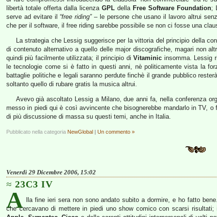
libertà totale offerta dalla licenza
GPL
della
Free Software Foundation
; 
serve ad evitare il
“free riding”
– le persone che usano il lavoro altrui senz
che per il software, il free riding sarebbe possibile se non ci fosse una cl
La strategia che Lessig suggerisce per la vittoria del principio della co
di contenuto alternativo a quello delle major discografiche, magari non alt
quindi più facilmente utilizzata; il principio di
Vitaminic
insomma. Lessig ri
le tecnologie come si è fatto in questi anni, nè politicamente vista la forz
battaglie politiche e legali saranno perdute finchè il grande pubblico resterà 
soltanto quello di rubare gratis la musica altrui.
Avevo già ascoltato Lessig a Milano, due anni fa, nella conferenza o
messo in piedi qui è così avvincente che bisognerebbe mandarlo in TV, o 
di più discussione di massa su questi temi, anche in Italia.
Pubblicato nella categoria
NewGlobal
|
Un commento »
Venerdì 29 Dicembre 2006, 15:02
23C3 IV
A
lla fine ieri sera non sono andato subito a dormire, e ho fatto bene
che cercavano di mettere in piedi uno show comico con scarsi risultati; 