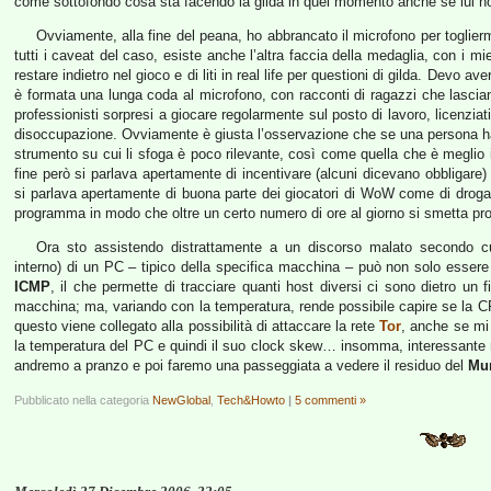
come sottofondo cosa sta facendo la gilda in quel momento anche se lui n
Ovviamente, alla fine del peana, ho abbrancato il microfono per toglierm
tutti i caveat del caso, esiste anche l’altra faccia della medaglia, con i m
restare indietro nel gioco e di liti in real life per questioni di gilda. Devo a
è formata una lunga coda al microfono, con racconti di ragazzi che lasciano 
professionisti sorpresi a giocare regolarmente sul posto di lavoro, licenzi
disoccupazione. Ovviamente è giusta l’osservazione che se una persona ha
strumento su cui li sfoga è poco rilevante, così come quella che è meglio in
fine però si parlava apertamente di incentivare (alcuni dicevano obbligare)
si parlava apertamente di buona parte dei giocatori di WoW come di droga
programma in modo che oltre un certo numero di ore al giorno si smetta pro
Ora sto assistendo distrattamente a un discorso malato secondo c
interno) di un PC – tipico della specifica macchina – può non solo essere
ICMP
, il che permette di tracciare quanti host diversi ci sono dietro un f
macchina; ma, variando con la temperatura, rende possibile capire se la 
questo viene collegato alla possibilità di attaccare la rete
Tor
, anche se mi
la temperatura del PC e quindi il suo clock skew… insomma, interessante m
andremo a pranzo e poi faremo una passeggiata a vedere il residuo del
Mu
Pubblicato nella categoria
NewGlobal
,
Tech&Howto
|
5 commenti »