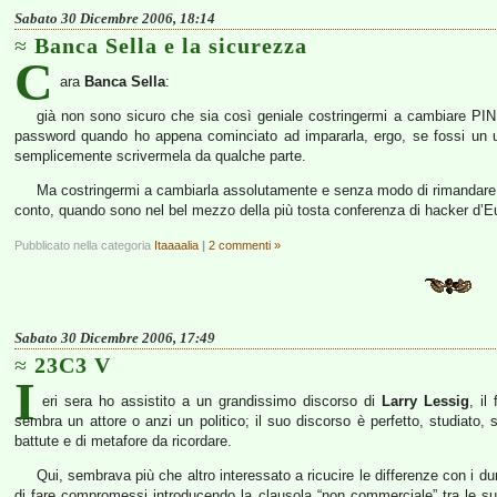
Sabato 30 Dicembre 2006, 18:14
Banca Sella e la sicurezza
C
ara
Banca Sella
:
già non sono sicuro che sia così geniale costringermi a cambiare PIN
password quando ho appena cominciato ad impararla, ergo, se fossi un ut
semplicemente scrivermela da qualche parte.
Ma costringermi a cambiarla assolutamente e senza modo di rimandare 
conto, quando sono nel bel mezzo della più tosta conferenza di hacker d’Eur
Pubblicato nella categoria
Itaaaalia
|
2 commenti »
Sabato 30 Dicembre 2006, 17:49
23C3 V
I
eri sera ho assistito a un grandissimo discorso di
Larry Lessig
, il
sembra un attore o anzi un politico; il suo discorso è perfetto, studiato, s
battute e di metafore da ricordare.
Qui, sembrava più che altro interessato a ricucire le differenze con i dur
di fare compromessi introducendo la clausola “non commerciale” tra le sue 