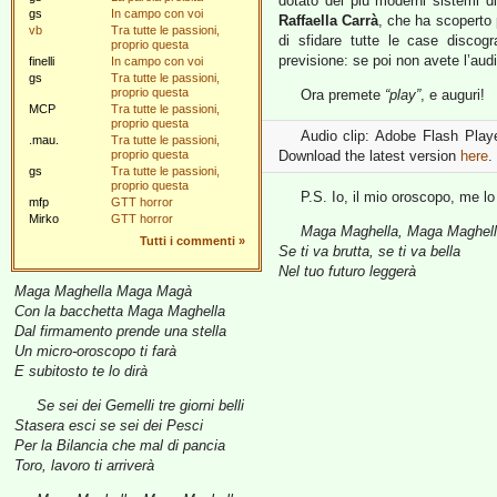
dotato dei più moderni sistemi d
gs
In campo con voi
Raffaella Carrà
, che ha scoperto 
vb
Tra tutte le passioni,
di sfidare tutte le case discog
proprio questa
previsione: se poi non avete l’audio
finelli
In campo con voi
gs
Tra tutte le passioni,
proprio questa
Ora premete
“play”
, e auguri!
MCP
Tra tutte le passioni,
proprio questa
Audio clip: Adobe Flash Player
.mau.
Tra tutte le passioni,
proprio questa
Download the latest version
here
.
gs
Tra tutte le passioni,
proprio questa
P.S. Io, il mio oroscopo, me lo
mfp
GTT horror
Mirko
GTT horror
Maga Maghella, Maga Maghell
Tutti i commenti
»
Se ti va brutta, se ti va bella
Nel tuo futuro leggerà
Maga Maghella Maga Magà
Con la bacchetta Maga Maghella
Dal firmamento prende una stella
Un micro-oroscopo ti farà
E subitosto te lo dirà
Se sei dei Gemelli tre giorni belli
Stasera esci se sei dei Pesci
Per la Bilancia che mal di pancia
Toro, lavoro ti arriverà