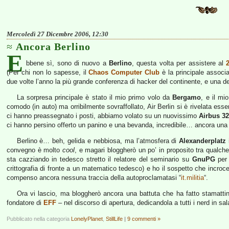
Mercoledì 27 Dicembre 2006, 12:30
Ancora Berlino
E
bbene sì, sono di nuovo a
Berlino
, questa volta per assistere al
(Per chi non lo sapesse, il
Chaos Computer Club
è la principale associ
due volte l’anno la più grande conferenza di hacker del continente, e una d
La sorpresa principale è stato il mio primo volo da
Bergamo
, e il m
comodo (in auto) ma orribilmente sovraffollato, Air Berlin si è rivelata ess
ci hanno preassegnato i posti, abbiamo volato su un nuovissimo
Airbus 3
ci hanno persino offerto un panino e una bevanda, incredibile… ancora una v
Berlino è… beh, gelida e nebbiosa, ma l’atmosfera di
Alexanderplatz
convegno è molto
cool
, e magari bloggherò un po’ in proposito tra qualch
sta cazziando in tedesco stretto il relatore del seminario su
GnuPG
per 
crittografia di fronte a un matematico tedesco) e ho il sospetto che incroc
compenso ancora nessuna traccia della autoproclamatasi “
it.militia
“.
Ora vi lascio, ma bloggherò ancora una battuta che ha fatto stamatt
fondatore di
EFF
– nel discorso di apertura, dedicandola a tutti i nerd in sal
Pubblicato nella categoria
LonelyPlanet
,
StillLife
|
9 commenti »