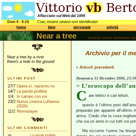
Affacciato sul Web dal 1995
Dom 9 - 9:20
Ciao, essere umano non identificato!
home
blog
personale
attività
Near a tree
ovvero come rovinarsi una 
Archivio per il m
Near a tree by a river
there's a hole in the ground
« Articoli precedenti
Domenica 31 Dicembre 2006, 23:5
ULTIMI POST
L’oroscopo dell’a
27/7
Opera sì, nazismo no
C
14/7
La parola proibita
are lettrici e cari lettori,
1/4
In campo con voi
23/2
Nuovo cinema Luftansia
questo è l’ultimo post dell’ann
(2026)
preparato per apparire all’ultim
11/2
Wormslayer
arriva. Credo che la cosa miglior
che sia un anno in cui tutti voi pot
ULTIMI COMMENTI
Ma siccome l’uomo ha bisogn
gs
La parola proibita