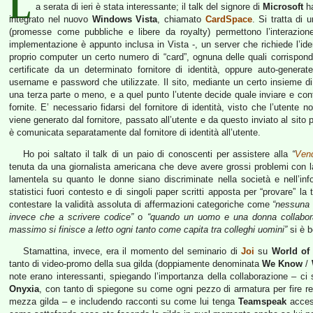
L
a serata di ieri è stata interessante; il talk del signore di
Microsoft
ha
integrato nel nuovo
Windows Vista
, chiamato
CardSpace
. Si tratta di
(promesse come pubbliche e libere da royalty) permettono l’interazione 
implementazione è appunto inclusa in Vista -, un server che richiede l’ident
proprio computer un certo numero di “card”, ognuna delle quali corrispond
certificate da un determinato fornitore di identità, oppure auto-gener
username e password che utilizzate. Il sito, mediante un certo insieme di 
una terza parte o meno, e a quel punto l’utente decide quale inviare e con
fornite. E’ necessario fidarsi del fornitore di identità, visto che l’utente 
viene generato dal fornitore, passato all’utente e da questo inviato al sito
è comunicata separatamente dal fornitore di identità all’utente.
Ho poi saltato il talk di un paio di conoscenti per assistere alla
“
Vend
tenuta da una giornalista americana che deve avere grossi problemi con la
lamentela su quanto le donne siano discriminate nella società e nell’inf
statistici fuori contesto e di singoli paper scritti apposta per “provare” la
contestare la validità assoluta di affermazioni categoriche come
“nessuna 
invece che a scrivere codice”
o
“quando un uomo e una donna collaboran
massimo si finisce a letto ogni tanto come capita tra colleghi uomini”
si è b
Stamattina, invece, era il momento del seminario di
Joi
su
World of 
tanto di video-promo della sua gilda (doppiamente denominata
We Know
/
note erano interessanti, spiegando l’importanza della collaborazione – ci 
Onyxia
, con tanto di spiegone su come ogni pezzo di armatura per fire res
mezza gilda – e includendo racconti su come lui tenga
Teamspeak
acceso