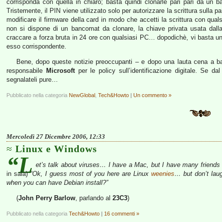
corrisponda con quella in chiaro; basta quindi clonarle pari pari da un 
Tristemente, il PIN viene utilizzato solo per autorizzare la scrittura sulla p
modificare il firmware della card in modo che accetti la scrittura con qua
non si dispone di un bancomat da clonare, la chiave privata usata dall
craccare a forza bruta in 24 ore con qualsiasi PC… dopodichè, vi basta u
esso corrispondente.
Bene, dopo queste notizie preoccupanti – e dopo una lauta cena a bas
responsabile
Microsoft
per le policy sull’identificazione digitale. Se da
segnalateli pure…
Pubblicato nella categoria
NewGlobal
,
Tech&Howto
|
Un commento »
Mercoledì 27 Dicembre 2006, 12:33
Linux e Windows
“L
et’s talk about viruses… I have a Mac, but I have many friends
in sala)
“Ok, I guess most of you here are Linux
weenies
… but don’t lau
when you can have Debian install?”
(
John Perry Barlow
, parlando al
23C3
)
Pubblicato nella categoria
Tech&Howto
|
16 commenti »