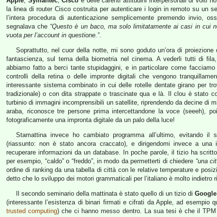
Apple
,
Symantec
,
Cisco
e delle carenti attitudini interpersonali di volti 
la linea di router Cisco costruita per autenticare i login in remoto su un s
l’intera procedura di autenticazione semplicemente premendo invio, oss
segnalava che
“Questo è un baco, ma solo limitatamente ai casi in cui
vuota per l’account in questione.”
.
Soprattutto, nel cuor della notte, mi sono goduto un’ora di proiezione di
fantascienza, sul tema della biometria nel cinema. A vederli tutti di fil
abbiamo fatto a berci tante stupidaggini, e in particolare come facciamo a 
controlli della retina o delle impronte digitali che vengono tranquillame
interessante sistema combinato in cui delle rotelle dentate girano per tr
tradizionale) o con dita strappate o trascinate qua e là. Il clou è stato co
turbinio di immagini incomprensibili un satellite, riprendendo da decine di mig
araba, riconosce tre persone prima intercettandone la voce (seeeh), p
fotograficamente una impronta digitale da un palo della luce!
Stamattina invece ho cambiato programma all’ultimo, evitando il
(riassunto: non è stato ancora craccato), e dirigendomi invece a una i
recuperare informazioni da un database. In poche parole, il tizio ha scri
per esempio, “caldo” o “freddo”, in modo da permetterti di chiedere
“una ci
ordine di ranking da una tabella di città con le relative temperature e posi
detto che lo sviluppo dei motori grammaticali per l’italiano è molto indietro
Il secondo seminario della mattinata è stato quello di un tizio di
Google
(interessante l’esistenza di binari firmati e cifrati da Apple, ad esempio 
trusted computing
) che ci hanno messo dentro. La sua tesi è che il TPM