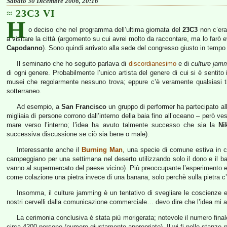
Sabato 30 Dicembre 2006, 20:16
23C3 VI
H
o deciso che nel programma dell’ultima giornata del
23C3
non c’era
a visitare la città (argomento su cui avrei molto da raccontare, ma lo far
Capodanno
). Sono quindi arrivato alla sede del congresso giusto in tempo 
Il seminario che ho seguito parlava di
discordianesimo
e di
culture jam
di ogni genere. Probabilmente l’unico artista del genere di cui si è sentito 
musei che regolarmente nessuno trova; eppure c’è veramente qualsiasi tipo
sotterraneo.
Ad esempio, a
San Francisco
un gruppo di performer ha partecipato al
migliaia di persone corrono dall’interno della baia fino all’oceano – però v
mare verso l’interno; l’idea ha avuto talmente successo che sia la
Ni
successiva discussione se ciò sia bene o male).
Interessante anche il
Burning Man
, una specie di comune estiva in cu
campeggiano per una settimana nel deserto utilizzando solo il dono e il 
vanno al supermercato del paese vicino). Più preoccupante l’esperimento e
come colazione una pietra invece di una banana, solo perchè sulla pietra c’
Insomma, il culture jamming è un tentativo di svegliare le coscienze e
nostri cervelli dalla comunicazione commerciale… devo dire che l’idea mi at
La cerimonia conclusiva è stata più morigerata; notevole il numero finale 
circa 4200 persone (numero giustamente appropriato). Il wi-fi nelle stanze p