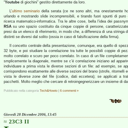
“
Youtube
di giochini” gestito direttamente da loro.
L’
ultimo seminario
della serata (ce ne sono altri, ma onestamente ho
urlando e mostrando slide incomprensibili, e tirando fuori spunti di puro
ricerca matematico-informatica. Tra le altre cose, bella l’idea dei passnym
RSA
su uno spazio costituito da cinque coppie di persone, caratteriz
presi da un elenco di riferimento, in modo che, a differenza di una stringa 
distinti se diversi dal solito (ossia in caso di falsificazione della firma).
Il concetto centrale della presentazione, comunque, era quello di spezz
32 byte, e poi studiare la correlazione tra tutte le possibili coppie di p
molto correlato e scuro per poco correlato. In caso di un file completam
smplicemente la diagonale, mentre se c’è correlazione iniziano ad apparire
individuare a prima vista le diverse sezioni di un file: ad esempio, se a
corrispondono esattamente alle diverse sezioni del brano (strofe, ritornelli e
vista le diverse zone del file (codice, dati eccetera); se applicati a tr
pacchetti. Molto meglio che cercare di retroingegnerizzare un insieme di 
Pubblicato nella categoria
Tech&Howto
|
6 commenti »
Giovedì 28 Dicembre 2006, 13:45
23C3 II