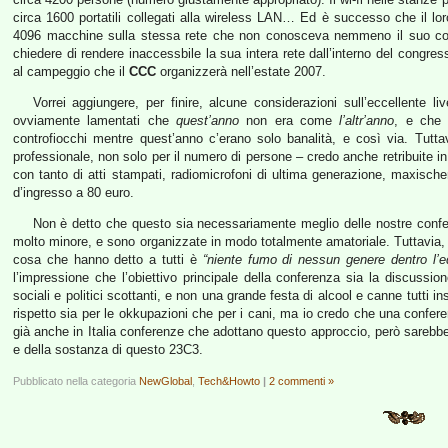
circa 1600 portatili collegati alla wireless LAN… Ed è successo che il loro
4096 macchine sulla stessa rete che non conosceva nemmeno il suo co
chiedere di rendere inaccessbile la sua intera rete dall’interno del congre
al campeggio che il
CCC
organizzerà nell’estate 2007.
Vorrei aggiungere, per finire, alcune considerazioni sull’eccellente 
ovviamente lamentati che
quest’anno
non era come
l’altr’anno
, e che 
controfiocchi mentre quest’anno c’erano solo banalità, e così via. Tut
professionale, non solo per il numero di persone – credo anche retribuite i
con tanto di atti stampati, radiomicrofoni di ultima generazione, maxischer
d’ingresso a 80 euro.
Non è detto che questo sia necessariamente meglio delle nostre confer
molto minore, e sono organizzate in modo totalmente amatoriale. Tuttavia, 
cosa che hanno detto a tutti è
“niente fumo di nessun genere dentro l’ed
l’impressione che l’obiettivo principale della conferenza sia la discussi
sociali e politici scottanti, e non una grande festa di alcool e canne tutt
rispetto sia per le okkupazioni che per i cani, ma io credo che una confe
già anche in Italia conferenze che adottano questo approccio, però sarebbe be
e della sostanza di questo 23C3.
Pubblicato nella categoria
NewGlobal
,
Tech&Howto
|
2 commenti »