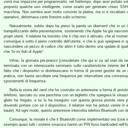
vorrà mai impazzire per programmarlo; nel frattempo, dopo aver portato s
proposto qualche uso intelligente, come usarlo per generare chiavi SSH
macchina. Non sembra aver molto convinto la platea, ma si è riscattato 
operativo, deformava certe finestre sullo schermo.
Naturalmente, subito dopo ha preso la parola un übernerd che in un i
tranquillizzante della presentazione, sostenendo che Apple ha già nascosto d
propri utenti. Il relatore ha insistito che il chip non è attivato, che al 
comunque è sotto il pieno controllo dell’utente, e che si può spegnere in q
nascondere un pezzo di codice che attivi il tutto dentro una update di qualco
che
“Io mi fido di Apple”
.
Infine, la giornata pre-pranzo (considerate che qui si va ad orari da n
terminata con un interessante seminario sulle caratteristiche interne del
fatto che i dispositivi si distribuiscano in forma di piconet gestite da un 
pratica, non basta ascoltare una frequenza per intercettare una conversa
spostamenti di frequenza.
Bella la storia del nerd che ha costruito un antennone a forma di pisto
telefono, lasciato su una panchina con un biglietto che spiegava la situa
glielo ha fregato, e lui lo ha inseguito con questa grossa pistola nera 
dovendo portare con sè il dispositivo, il relatore non ha potuto venire in 
baule). Ad ogni modo, questo antennone intercetta telefoni Bluetooth con 
Comunque, la morale è che il Bluetooth come implementato ora (cioè i
esempio quasi tutti i sistemi vivavoce hanno un PIN fisso hardcoded nell’