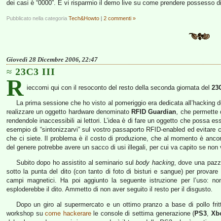
dei casi è “0000”. E vi risparmio il demo live su come prendere possesso
Pubblicato nella categoria
Tech&Howto
|
2 commenti »
Giovedì 28 Dicembre 2006, 22:47
23C3 III
R
ieccomi qui con il resoconto del resto della seconda giornata del
23
La prima sessione che ho visto al pomeriggio era dedicata all’hacking d
realizzare un oggetto hardware denominato
RFID Guardian
, che permette 
rendendole inaccessibili ai lettori. L’idea è di fare un oggetto che possa e
esempio di “sintonizzarvi” sul vostro passaporto RFID-enabled ed evitare c
che ci siete. Il problema è il costo di produzione, che al momento è anco
del genere potrebbe avere un sacco di usi illegali, per cui va capito se non
Subito dopo ho assistito al seminario sul
body hacking
, dove una pazza
sotto la punta del dito (con tanto di foto di bisturi e sangue) per provare 
campi magnetici. Ha poi aggiunto la seguente istruzione per l’uso: n
esploderebbe il dito. Ammetto di non aver seguito il resto per il disgusto.
Dopo un giro al supermercato e un ottimo pranzo a base di pollo fritt
workshop su
come hackerare
le console di settima generazione (
PS3
,
Xb