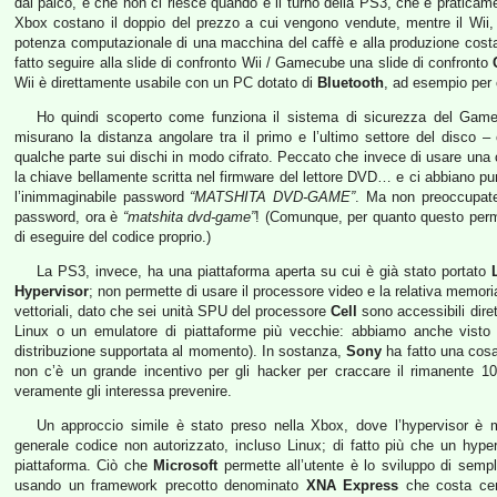
dal palco, e che non ci riesce quando è il turno della PS3, che è praticame
Xbox costano il doppio del prezzo a cui vengono vendute, mentre il Wii
potenza computazionale di una macchina del caffè e alla produzione costa un 
fatto seguire alla slide di confronto Wii / Gamecube una slide di confronto
Wii è direttamente usabile con un PC dotato di
Bluetooth
, ad esempio per 
Ho quindi scoperto come funziona il sistema di sicurezza del Game
misurano la distanza angolare tra il primo e l’ultimo settore del disco
qualche parte sui dischi in modo cifrato. Peccato che invece di usare una
la chiave bellamente scritta nel firmware del lettore DVD… e ci abbiano pu
l’inimmaginabile password
“MATSHITA DVD-GAME”
. Ma non preoccupate
password, ora è
“matshita dvd-game”
! (Comunque, per quanto questo perme
di eseguire del codice proprio.)
La PS3, invece, ha una piattaforma aperta su cui è già stato portato
Hypervisor
; non permette di usare il processore video e la relativa memor
vettoriali, dato che sei unità SPU del processore
Cell
sono accessibili dire
Linux o un emulatore di piattaforme più vecchie: abbiamo anche vist
distribuzione supportata al momento). In sostanza,
Sony
ha fatto una cosa 
non c’è un grande incentivo per gli hacker per craccare il rimanente 1
veramente gli interessa prevenire.
Un approccio simile è stato preso nella Xbox, dove l’hypervisor è m
generale codice non autorizzato, incluso Linux; di fatto più che un hype
piattaforma. Ciò che
Microsoft
permette all’utente è lo sviluppo di sempl
usando un framework precotto denominato
XNA Express
che costa cent