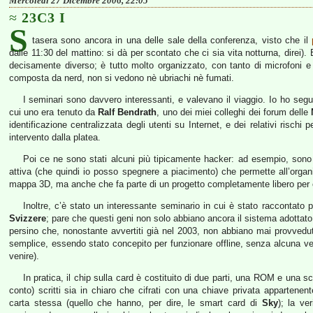
Mercoledì 27 Dicembre 2006, 22:05
23C3 I
S
tasera sono ancora in una delle sale della conferenza, visto che il
dalle 11:30 del mattino: si dà per scontato che ci sia vita notturna, direi). 
decisamente diverso; è tutto molto organizzato, con tanto di microfoni e
composta da nerd, non si vedono nè ubriachi nè fumati.
I seminari sono davvero interessanti, e valevano il viaggio. Io ho seguit
cui uno era tenuto da
Ralf Bendrath
, uno dei miei colleghi dei forum delle
identificazione centralizzata degli utenti su Internet, e dei relativi rischi
intervento dalla platea.
Poi ce ne sono stati alcuni più tipicamente hacker: ad esempio, sono
attiva (che quindi io posso spegnere a piacimento) che permette all’orga
mappa 3D, ma anche che fa parte di un progetto completamente libero per cu
Inoltre, c’è stato un interessante seminario in cui è stato raccontato
Svizzere
; pare che questi geni non solo abbiano ancora il sistema adottato
persino che, nonostante avvertiti già nel 2003, non abbiano mai provved
semplice, essendo stato concepito per funzionare offline, senza alcuna veri
venire).
In pratica, il chip sulla card è costituito di due parti, una ROM e una sc
conto) scritti sia in chiaro che cifrati con una chiave privata appartene
carta stessa (quello che hanno, per dire, le smart card di
Sky
); la ve