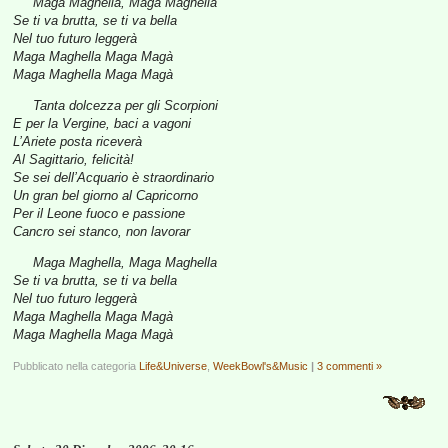
Maga Maghella, Maga Maghella
Se ti va brutta, se ti va bella
Nel tuo futuro leggerà
Maga Maghella Maga Magà
Maga Maghella Maga Magà
Tanta dolcezza per gli Scorpioni
E per la Vergine, baci a vagoni
L’Ariete posta riceverà
Al Sagittario, felicità!
Se sei dell’Acquario è straordinario
Un gran bel giorno al Capricorno
Per il Leone fuoco e passione
Cancro sei stanco, non lavorar
Maga Maghella, Maga Maghella
Se ti va brutta, se ti va bella
Nel tuo futuro leggerà
Maga Maghella Maga Magà
Maga Maghella Maga Magà
Pubblicato nella categoria
Life&Universe
,
WeekBowl's&Music
|
3 commenti »