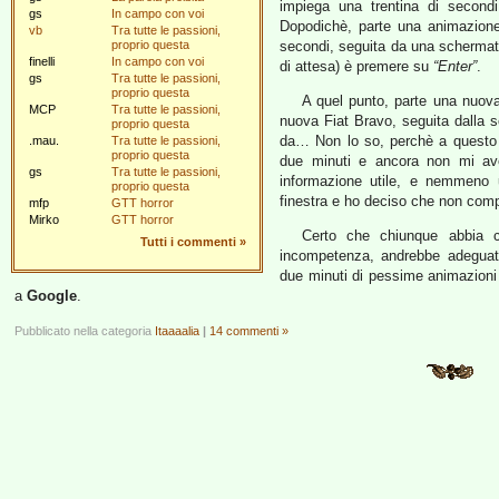
impiega una trentina di second
gs
In campo con voi
Dopodichè, parte una animazione 
vb
Tra tutte le passioni,
proprio questa
secondi, seguita da una schermata
finelli
In campo con voi
di attesa) è premere su
“Enter”
.
gs
Tra tutte le passioni,
proprio questa
A quel punto, parte una nuova,
MCP
Tra tutte le passioni,
nuova Fiat Bravo, seguita dalla 
proprio questa
da… Non lo so, perchè a questo 
.mau.
Tra tutte le passioni,
proprio questa
due minuti e ancora non mi ave
gs
Tra tutte le passioni,
informazione utile, e nemmeno 
proprio questa
finestra e ho deciso che non com
mfp
GTT horror
Mirko
GTT horror
Certo che chiunque abbia co
Tutti i commenti
»
incompetenza, andrebbe adeguat
due minuti di pessime animazioni
a
Google
.
Pubblicato nella categoria
Itaaaalia
|
14 commenti »