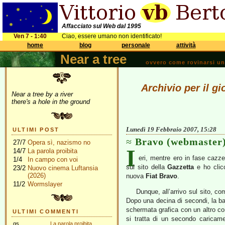
Affacciato sul Web dal 1995
Ven 7 - 1:40
Ciao, essere umano non identificato!
home
blog
personale
attività
Near a tree
ovvero come rovinarsi una 
Archivio per il g
Near a tree by a river
there's a hole in the ground
Lunedì 19 Febbraio 2007, 15:28
ULTIMI POST
Bravo (webmaster)
27/7
Opera sì, nazismo no
I
14/7
La parola proibita
eri, mentre ero in fase cazz
1/4
In campo con voi
sul sito della
Gazzetta
e ho clicc
23/2
Nuovo cinema Luftansia
(2026)
nuova
Fiat Bravo
.
11/2
Wormslayer
Dunque, all’arrivo sul sito, c
Dopo una decina di secondi, la ba
schermata grafica con un altro co
ULTIMI COMMENTI
si tratta di un secondo caricame
gs
La parola proibita