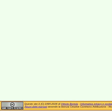
Questo sito è (C) 1995-2026 di
Vittorio Bertola
-
Informativa privacy e cooki
Alcuni diritti riservati
secondo la licenza Creative Commons Attribuzione - No