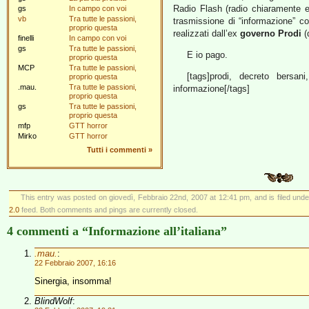
Radio Flash (radio chiaramente e
gs
In campo con voi
vb
Tra tutte le passioni,
trasmissione di “informazione” cos
proprio questa
realizzati dall’ex
governo Prodi
(d
finelli
In campo con voi
gs
Tra tutte le passioni,
E io pago.
proprio questa
MCP
Tra tutte le passioni,
[tags]prodi, decreto bersan
proprio questa
.mau.
Tra tutte le passioni,
informazione[/tags]
proprio questa
gs
Tra tutte le passioni,
proprio questa
mfp
GTT horror
Mirko
GTT horror
Tutti i commenti
»
This entry was posted on giovedì, Febbraio 22nd, 2007 at 12:41 pm, and is filed und
2.0
feed. Both comments and pings are currently closed.
4 commenti a “Informazione all’italiana”
.mau.
:
22 Febbraio 2007, 16:16
Sinergia, insomma!
BlindWolf
: