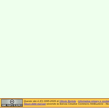
Questo sito è (C) 1995-2026 di
Vittorio Bertola
-
Informativa privacy e cooki
Alcuni diritti riservati
secondo la licenza Creative Commons Attribuzione - No