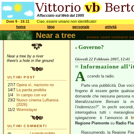
Affacciato sul Web dal 1995
Dom 9 - 16:11
Ciao, essere umano non identificato!
home
blog
personale
attività
Near a tree
ovvero come rovinarsi una 
Governo?
«
Near a tree by a river
Giovedì 22 Febbraio 2007, 12:41
there's a hole in the ground
Informazione all’i
A
ccendo la radio.
ULTIMI POST
27/7
Opera sì, nazismo no
Parte una pubblicità. Due voci
14/7
La parola proibita
fingono di essere gente qualsias
1/4
In campo con voi
domande che nessuna persona norm
23/2
Nuovo cinema Luftansia
liberalizzazione Bersani la 
(2026)
l’indennizzo?”
. In pochi secondi
11/2
Wormslayer
interrogativa tutti i meravigli
spiegazione: è l’annuncio di
I
Regione Piemonte
su
Radio Fla
ULTIMI COMMENTI
Riassumendo, la Regione Piemo
gs
La parola proibita