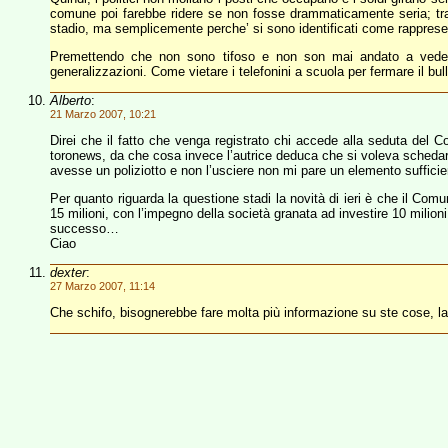
comune poi farebbe ridere se non fosse drammaticamente seria; tra l
stadio, ma semplicemente perche’ si sono identificati come rappresen
Premettendo che non sono tifoso e non son mai andato a vedere u
generalizzazioni. Come vietare i telefonini a scuola per fermare il bul
Alberto
:
21 Marzo 2007, 10:21
Direi che il fatto che venga registrato chi accede alla seduta del
toronews, da che cosa invece l’autrice deduca che si voleva schedarl
avesse un poliziotto e non l’usciere non mi pare un elemento suffic
Per quanto riguarda la questione stadi la novità di ieri è che il Com
15 milioni, con l’impegno della società granata ad investire 10 mili
successo…
Ciao
dexter
:
27 Marzo 2007, 11:14
Che schifo, bisognerebbe fare molta più informazione su ste cose, l