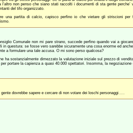
’altro non penso che siano stati raccolti i documenti di sta gente perche’ v
tanti del tifo organizzato.
na partita di calcio, capisco perfino io che vietare gli striscioni per 
lismo.
 Consiglio Comunale non mi pare strano, succede perfino quando vai a giocare
i in questura: se fosse vero sarebbe sicuramente una cosa enorme ed anche, dir
iente a formulare una tale accusa. O mi sono perso qualcosa?
une ha sostanzialmente dimezzato la valutazione iniziale sul prezzo di vendit
oni per portare la capienza a quasi 40.000 spettatori. Insomma, la negoziazion
a gente dovrebbe sapere e cercare di non votare dei loschi personaggi…..