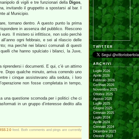
nipolo di vigili e tre funzionari della
Digos
,
 invitando il gruppetto a spostarsi al bar. I
onte al Municipio.
re, tornano dentro. A questo punto la prima
 rispondere in assenza del pubblico. Riescono
euro. Il mistero si infittisce, non solo perchè
ll’anno ogni febbraio, e sei al rilascio delle
nto; ma perchè nei bilanci comunali di questi
TWITTER
uelli che hanno spulciato i bilanci, la Juve,
ARCHIVI
a riprendersi i documenti. E qui, c’è un attimo
Luglio 2026
ere. Dopo qualche minuto, arriva correndo uno
Aprile 2026
ntre i cinque assistevano alla seduta, i loro
Febbraio 2026
e l’operazione non fosse completata in tempo,
Gennaio 2026
Novembre 2025
Ottobre 2025
 a una questione scomoda per i politici che ci
Agosto 2025
sformati in un gruppo d’interesse dedito alla
Luglio 2025
Giugno 2025
Gennaio 2025
Luglio 2024
Aprile 2024
Gennaio 2024
RSS 2.0
feed. Both comments and pings are currently
Dicembre 2023
Ottobre 2023