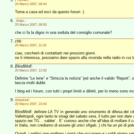
20 Marzo 2007, 09:44
Torna a casa ed esci da questo forum :)
.mau.
:
20 Marzo 2007, 09:50
che ci fa la digos in una seduta del consiglio comunale?
chk
:
20 Marzo 2007, 11:20
ciao, cercherò di contattarti nei prossimi giorni..
se ti interessa, possiamo dare spazio alla vicenda nella radio in cui 
BlindWolf
:
20 Marzo 2007, 12:06
Definire “Le Iene” e “Striscia la notizia” (ed anche il valido “Report”
lascia molti dubbi.
I blog ed i forum, con tutti i propri limiti e difetti, per lo meno sono mol
mousse
:
20 Marzo 2007, 23:40
BlindWolf: definire LA TV in generale uno strumento di difesa del cit
Vallettopoli, ogni tanto le stragi del sabato sera, il tutto per non da
spazio nei TG… vabbe’.. E’ curioso anche che all’idea di mollare il ca
in Italia, non crediamo di essere gli unici sfigati..) chi ha un pò di pote
Quindi, i politici non mollano i posti che occupano e i soldi girano s