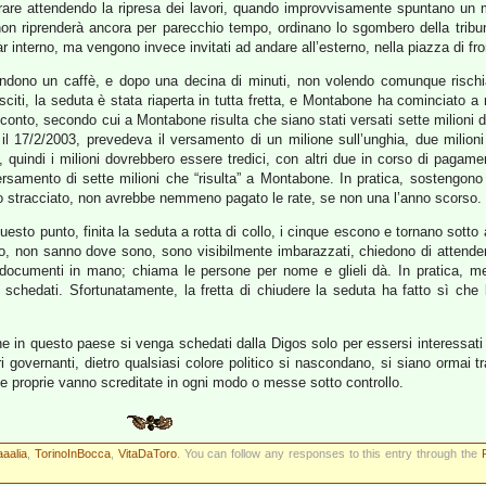
rare attendendo la ripresa dei lavori, quando improvvisamente spuntano un ma
on riprenderà ancora per parecchio tempo, ordinano lo sgombero della tribuna,
bar interno, ma vengono invece invitati ad andare all’esterno, nella piazza di fr
endono un caffè, e dopo una decina di minuti, non volendo comunque rischia
citi, la seduta è stata riaperta in tutta fretta, e Montabone ha cominciato a
onto, secondo cui a Montabone risulta che siano stati versati sette milioni di 
l 17/2/2003, prevedeva il versamento di un milione sull’unghia, due milioni a
 quindi i milioni dovrebbero essere tredici, con altri due in corso di pagame
amento di sette milioni che “risulta” a Montabone. In pratica, sostengono q
o stracciato, non avrebbe nemmeno pagato le rate, se non una l’anno scorso.
uesto punto, finita la seduta a rotta di collo, i cinque escono e tornano sotto 
vano, non sanno dove sono, sono visibilmente imbarazzati, chiedono di attend
i documenti in mano; chiama le persone per nome e glieli dà. In pratica, me
 e schedati. Sfortunatamente, la fretta di chiudere la seduta ha fatto sì ch
e in questo paese si venga schedati dalla Digos solo per essersi interessati
vernanti, dietro qualsiasi colore politico si nascondano, si siano ormai tra
lle proprie vanno screditate in ogni modo o messe sotto controllo.
aaalia
,
TorinoInBocca
,
VitaDaToro
. You can follow any responses to this entry through the