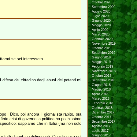
Ottobre 2020
Settembre 2020
Agosto 2020
Luglio 2020
Giugno 2020
Maggio 2020
Aprile 2020
Marzo 2020
Gennaio 2020
Novembre 2019
Ottobre 2019
Settembre 2019
Giugno 2019
ttarmi se sei interessato..
Maggio 2019
Febbraio 2019
Novembre 2018
Ottobre 2018
 difesa del cittadino dagli abusi dei potenti mi
Settembre 2018
Giugno 2018
Maggio 2018
Aprile 2018
Marzo 2018
Febbraio 2018
Gennaio 2018
Dicembre 2017
o i Dico, poi ancora il giornalista rapito, ora
Ottobre 2017
finta crisi di governo la politica ha pochissimo
Settembre 2017
o specifico: sappiamo che in Italia (ma non solo
Agosto 2017
Luglio 2017
Giugno 2017
e e tutti diventano delinquenti. Questa cosa del