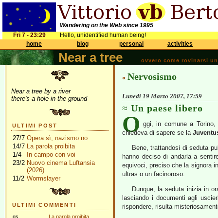
Wandering on the Web since 1995
Fri 7 - 23:29
Hello, unidentified human being!
home
blog
personal
activities
Near a tree
ovvero come rovinarsi una 
Nervosismo
«
Near a tree by a river
Lunedì 19 Marzo 2007, 17:59
there's a hole in the ground
Un paese libero
O
ggi, in comune a Torino, 
ULTIMI POST
chiedeva di sapere se la
Juventu
27/7
Opera sì, nazismo no
14/7
La parola proibita
Bene, trattandosi di seduta pub
1/4
In campo con voi
hanno deciso di andarla a sentir
23/2
Nuovo cinema Luftansia
equivoci, preciso che la signora in
(2026)
ultras o un facinoroso.
11/2
Wormslayer
Dunque, la seduta inizia in or
lasciando i documenti agli uscie
ULTIMI COMMENTI
rispondere, risulta misteriosamen
gs
La parola proibita