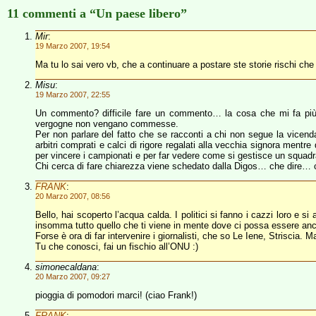
11 commenti a “Un paese libero”
Mir
:
19 Marzo 2007, 19:54
Ma tu lo sai vero vb, che a continuare a postare ste storie rischi 
Misu
:
19 Marzo 2007, 22:55
Un commento? difficile fare un commento… la cosa che mi fa più m
vergogne non vengano commesse.
Per non parlare del fatto che se racconti a chi non segue la vicend
arbitri comprati e calci di rigore regalati alla vecchia signora mentre q
per vincere i campionati e per far vedere come si gestisce un squadra
Chi cerca di fare chiarezza viene schedato dalla Digos… che dire… 
FRANK
:
20 Marzo 2007, 08:56
Bello, hai scoperto l’acqua calda. I politici si fanno i cazzi loro e 
insomma tutto quello che ti viene in mente dove ci possa essere anc
Forse è ora di far intervenire i giornalisti, che so Le Iene, Striscia. M
Tu che conosci, fai un fischio all’ONU :)
simonecaldana
:
20 Marzo 2007, 09:27
pioggia di pomodori marci! (ciao Frank!)
FRANK
: