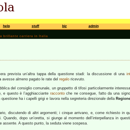
help
stuff
biz
admin
brillante carriera in Italia
era prevista un’altra tappa della questione stadi: la discussione di una
in
s
avesse almeno pagato le rate del
regalo
ricevuto.
blica del consiglio comunale, un gruppetto di tifosi particolarmente interessa
e, e questo è l’agghiacciante
racconto
che ne consegue, fatto da una signo
 questione ha i capelli grigi e lavora nella segreteria direzionale della
Region
ario, discutendo di altri argomenti; i cinque arrivano, e, come richiesto in q
ri. Quando, dopo un’oretta, si giunge al momento dell’interpellanza in ques
te assente. A questo punto, la seduta viene sospesa.