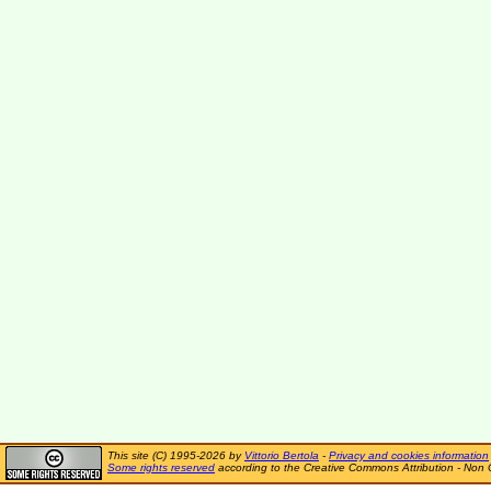
This site (C) 1995-2026 by
Vittorio Bertola
-
Privacy and cookies information
Some rights reserved
according to the Creative Commons Attribution - Non 