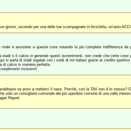
che un giorno, uscendo per una delle tue scampagnate in bicicletta, un’auto A
ale è assistere a queste cose notando la più completa indifferenza da pa
a stadi o il calcio in generale questi avvenimenti, non crede che certe cose
ui si parla di stadi regalati con i soldi di noi italiani grazie al credito sporti
 di calcio in maniera perfetta.
complimenti vivissimi!
si arrabbiano se provi a metterci il naso. Perchè, con la TAV non è lo stesso? 
he solo un consigliere comunale del più sperduto comune di una valle interes
agari Report.