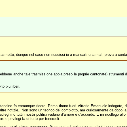
trasmetto, dunque nel caso non riuscissi io a mandarti una mail, prova a conta
, sebbene anche tale trasmissione abbia preso le proprie cantonate) strumenti di
to più liberi.
tandino fa comunque ridere. Prima tirano fuori Vittorio Emanuele indagato, dop
re altre notizie.. Non sono un teorico del complotto, ma curiosamente da dopo la 
dreghino tutti i nostri politici vadano d’amore e d’accordo. E mi ricollego all
re e privilegi fa di tutto per tenerseli.
empre tra gli stessi personaggi. Se si parla di calcio poi scatta il luogo comun