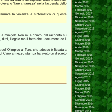
Aprile 2017
olevano “fare chiarezza” nella faccenda dello
Marzo 2017
Febbraio 2017
Gennaio 2017
fermare la violenza è sintomatico di queste
Dicembre 2016
Novembre 2016
Ottobre 2016
Settembre 2016
Agosto 2016
 a minigolf. Non mi è chiaro, dal racconto su
Luglio 2016
ei, illegale ma il fatto che i documenti ce li
Giugno 2016
Maggio 2016
Aprile 2016
a dell’Olimpico al Toro, che adesso è fissata a
Marzo 2016
e di Cairo a mezzo stampa ha avuto un discreto
Febbraio 2016
Gennaio 2016
Dicembre 2015
Novembre 2015
Ottobre 2015
Settembre 2015
Agosto 2015
Luglio 2015
Giugno 2015
Maggio 2015
Marzo 2015
Febbraio 2015
Gennaio 2015
Dicembre 2014
Novembre 2014
Ottobre 2014