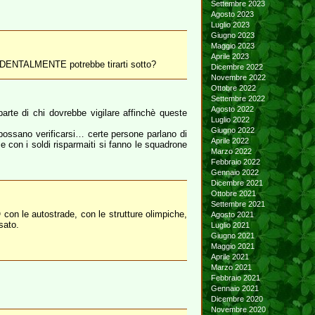
Settembre 2023
Agosto 2023
Luglio 2023
Giugno 2023
Maggio 2023
Aprile 2023
CCIDENTALMENTE potrebbe tirarti sotto?
Dicembre 2022
Novembre 2022
Ottobre 2022
Settembre 2022
Agosto 2022
rte di chi dovrebbe vigilare affinchè queste
Luglio 2022
Giugno 2022
 possano verificarsi… certe persone parlano di
Aprile 2022
vo e con i soldi risparmaiti si fanno le squadrone
Marzo 2022
Febbraio 2022
Gennaio 2022
Dicembre 2021
Ottobre 2021
Settembre 2021
O con le autostrade, con le strutture olimpiche,
Agosto 2021
sato.
Luglio 2021
Giugno 2021
Maggio 2021
Aprile 2021
Marzo 2021
Febbraio 2021
Gennaio 2021
Dicembre 2020
Novembre 2020