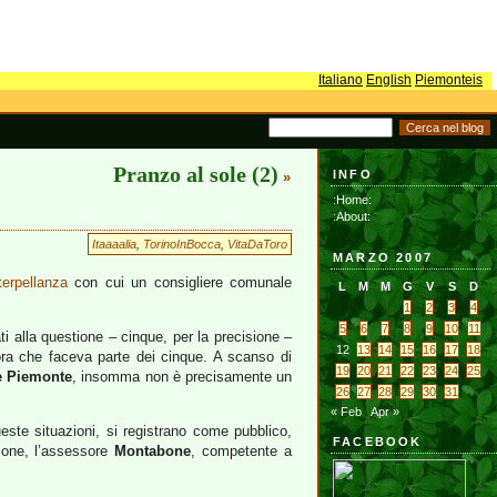
Italiano
English
Piemonteis
Pranzo al sole (2)
INFO
»
:Home:
:About:
Itaaaalia
,
TorinoInBocca
,
VitaDaToro
MARZO 2007
terpellanza
con cui un consigliere comunale
L
M
M
G
V
S
D
1
2
3
4
5
6
7
8
9
10
11
ti alla questione – cinque, per la precisione –
12
13
14
15
16
17
18
ra che faceva parte dei cinque. A scanso di
19
20
21
22
23
24
25
e Piemonte
, insomma non è precisamente un
26
27
28
29
30
31
« Feb
Apr »
ueste situazioni, si registrano come pubblico,
FACEBOOK
tione, l’assessore
Montabone
, competente a