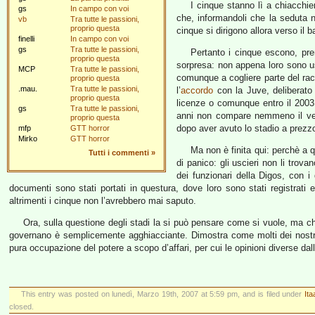
I cinque stanno lì a chiacchie
gs
In campo con voi
che, informandoli che la seduta n
vb
Tra tutte le passioni,
proprio questa
cinque si dirigono allora verso il 
finelli
In campo con voi
gs
Tra tutte le passioni,
Pertanto i cinque escono, pr
proprio questa
sorpresa: non appena loro sono us
MCP
Tra tutte le passioni,
comunque a cogliere parte del racc
proprio questa
.mau.
Tra tutte le passioni,
l’
accordo
con la Juve, deliberato i
proprio questa
licenze o comunque entro il 2003,
gs
Tra tutte le passioni,
anni non compare nemmeno il vers
proprio questa
dopo aver avuto lo stadio a prezz
mfp
GTT horror
Mirko
GTT horror
Ma non è finita qui: perchè a q
Tutti i commenti
»
di panico: gli uscieri non li tro
dei funzionari della Digos, con 
documenti sono stati portati in questura, dove loro sono stati registrati
altrimenti i cinque non l’avrebbero mai saputo.
Ora, sulla questione degli stadi la si può pensare come si vuole, ma ch
governano è semplicemente agghiacciante. Dimostra come molti dei nostri go
pura occupazione del potere a scopo d’affari, per cui le opinioni diverse da
This entry was posted on lunedì, Marzo 19th, 2007 at 5:59 pm, and is filed under
Ita
closed.