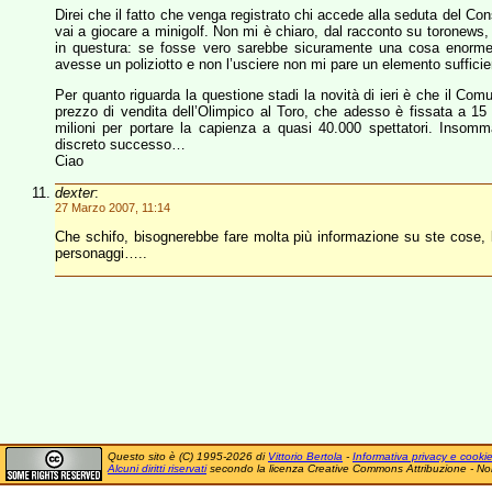
Direi che il fatto che venga registrato chi accede alla seduta del C
vai a giocare a minigolf. Non mi è chiaro, dal racconto su toronews,
in questura: se fosse vero sarebbe sicuramente una cosa enorme e
avesse un poliziotto e non l’usciere non mi pare un elemento suffic
Per quanto riguarda la questione stadi la novità di ieri è che il Co
prezzo di vendita dell’Olimpico al Toro, che adesso è fissata a 15 
milioni per portare la capienza a quasi 40.000 spettatori. Inso
discreto successo…
Ciao
dexter
:
27 Marzo 2007, 11:14
Che schifo, bisognerebbe fare molta più informazione su ste cose, 
personaggi…..
Questo sito è (C) 1995-2026 di
Vittorio Bertola
-
Informativa privacy e cooki
Alcuni diritti riservati
secondo la licenza Creative Commons Attribuzione - No