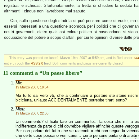
registrati e schedati. Sfortunatamente, la fretta di chiudere la seduta 
altrimenti i cinque non l’avrebbero mai saputo.
Ora, sulla questione degli stadi la si può pensare come si vuole, ma 
essersi interessati a una questione scomoda per i politici che ci govern
nostri governanti, dietro qualsiasi colore politico si nascondano, si siano
occupazione del potere a scopo d’affari, per cui le opinioni diverse dalle p
This entry was posted on lunedì, Marzo 19th, 2007 at 5:59 pm, and is filed under
Ita
entry through the
RSS 2.0
feed. Both comments and pings are currently closed.
11 commenti a “Un paese libero”
Mir
:
19 Marzo 2007, 19:54
Ma tu lo sai vero vb, che a continuare a postare ste storie risc
bicicletta, un’auto ACCIDENTALMENTE potrebbe tirarti sotto?
Misu
:
19 Marzo 2007, 22:55
Un commento? difficile fare un commento… la cosa che mi fa più
indifferenza da parte di chi dovrebbe vigilare affinchè queste ver
Per non parlare del fatto che se racconti a chi non segue la vicenda
che certe cose possano verificarsi… certe persone parlano di arbitri c