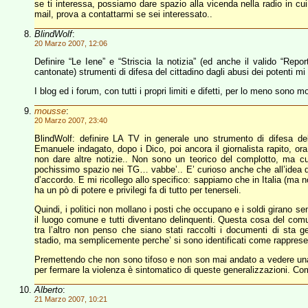
se ti interessa, possiamo dare spazio alla vicenda nella radio in cu
mail, prova a contattarmi se sei interessato..
BlindWolf
:
20 Marzo 2007, 12:06
Definire “Le Iene” e “Striscia la notizia” (ed anche il valido “Rep
cantonate) strumenti di difesa del cittadino dagli abusi dei potenti mi 
I blog ed i forum, con tutti i propri limiti e difetti, per lo meno sono mol
mousse
:
20 Marzo 2007, 23:40
BlindWolf: definire LA TV in generale uno strumento di difesa del
Emanuele indagato, dopo i Dico, poi ancora il giornalista rapito, ora V
non dare altre notizie.. Non sono un teorico del complotto, ma cu
pochissimo spazio nei TG… vabbe’.. E’ curioso anche che all’idea di m
d’accordo. E mi ricollego allo specifico: sappiamo che in Italia (ma non
ha un pò di potere e privilegi fa di tutto per tenerseli.
Quindi, i politici non mollano i posti che occupano e i soldi girano se
il luogo comune e tutti diventano delinquenti. Questa cosa del co
tra l’altro non penso che siano stati raccolti i documenti di sta g
stadio, ma semplicemente perche’ si sono identificati come rappresen
Premettendo che non sono tifoso e non son mai andato a vedere una par
per fermare la violenza è sintomatico di queste generalizzazioni. Come
Alberto
:
21 Marzo 2007, 10:21