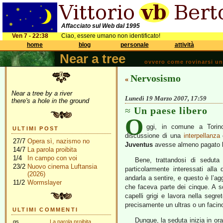
Affacciato sul Web dal 1995
Ven 7 - 22:38
Ciao, essere umano non identificato!
home
blog
personale
attività
Near a tree
ovvero come rovinarsi una 
Nervosismo
«
Near a tree by a river
Lunedì 19 Marzo 2007, 17:59
there's a hole in the ground
Un paese libero
O
ggi, in comune a Torino
ULTIMI POST
discussione di una
interpellanza
c
27/7
Opera sì, nazismo no
Juventus
avesse almeno pagato l
14/7
La parola proibita
1/4
In campo con voi
Bene, trattandosi di seduta 
23/2
Nuovo cinema Luftansia
particolarmente interessati all
(2026)
andarla a sentire, e questo è l’a
11/2
Wormslayer
che faceva parte dei cinque. A s
capelli grigi e lavora nella segre
precisamente un ultras o un facin
ULTIMI COMMENTI
Dunque, la seduta inizia in ora
gs
La parola proibita