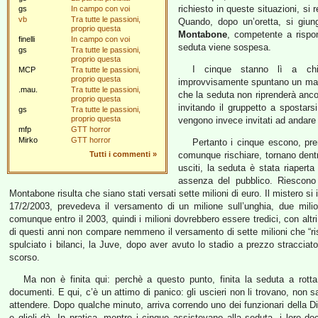
richiesto in queste situazioni, si
gs
In campo con voi
vb
Tra tutte le passioni,
Quando, dopo un’oretta, si giung
proprio questa
Montabone
, competente a rispon
finelli
In campo con voi
seduta viene sospesa.
gs
Tra tutte le passioni,
proprio questa
I cinque stanno lì a chia
MCP
Tra tutte le passioni,
proprio questa
improvvisamente spuntano un manip
.mau.
Tra tutte le passioni,
che la seduta non riprenderà anco
proprio questa
invitando il gruppetto a spostarsi
gs
Tra tutte le passioni,
proprio questa
vengono invece invitati ad andare a
mfp
GTT horror
Mirko
GTT horror
Pertanto i cinque escono, pr
Tutti i commenti
»
comunque rischiare, tornano dent
usciti, la seduta è stata riapert
assenza del pubblico. Riescono
Montabone risulta che siano stati versati sette milioni di euro. Il mistero si i
17/2/2003, prevedeva il versamento di un milione sull’unghia, due milion
comunque entro il 2003, quindi i milioni dovrebbero essere tredici, con alt
di questi anni non compare nemmeno il versamento di sette milioni che “ri
spulciato i bilanci, la Juve, dopo aver avuto lo stadio a prezzo stracci
scorso.
Ma non è finita qui: perchè a questo punto, finita la seduta a rotta
documenti. E qui, c’è un attimo di panico: gli uscieri non li trovano, non
attendere. Dopo qualche minuto, arriva correndo uno dei funzionari della
e glieli dà. In pratica, mentre i cinque assistevano alla seduta, i loro do