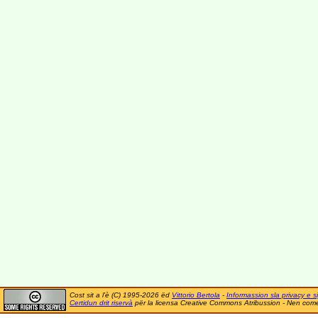
Cost sit a l'è (C) 1995-2026 ëd
Vittorio Bertola
-
Informassion sla privacy e si
Certidun drit riservà
për la licensa Creative Commons Atribussion - Nen comer