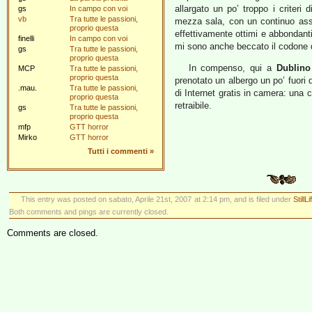
allargato un po’ troppo i criteri
gs
In campo con voi
vb
Tra tutte le passioni,
mezza sala, con un continuo assal
proprio questa
effettivamente ottimi e abbondanti
finelli
In campo con voi
mi sono anche beccato il codone d
gs
Tra tutte le passioni,
proprio questa
In compenso, qui a
Dublino
MCP
Tra tutte le passioni,
proprio questa
prenotato un albergo un po’ fuori 
.mau.
Tra tutte le passioni,
di Internet gratis in camera: una 
proprio questa
retraibile.
gs
Tra tutte le passioni,
proprio questa
mfp
GTT horror
Mirko
GTT horror
Tutti i commenti
»
This entry was posted on sabato, Aprile 21st, 2007 at 2:14 pm, and is filed under
StillLi
Both comments and pings are currently closed.
Comments are closed.