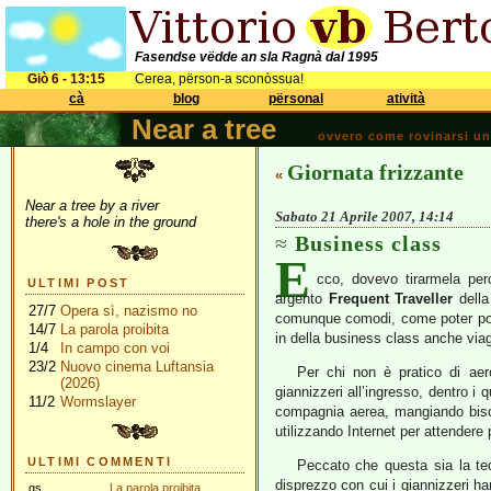
Fasendse vëdde an sla Ragnà dal 1995
Giò 6 - 13:15
Cerea, përson-a sconòssua!
cà
blog
përsonal
atività
Near a tree
ovvero come rovinarsi una 
Giornata frizzante
«
Near a tree by a river
Sabato 21 Aprile 2007, 14:14
there's a hole in the ground
Business class
E
cco, dovevo tirarmela per
ULTIMI POST
argento
Frequent Traveller
dell
27/7
Opera sì, nazismo no
comunque comodi, come poter port
14/7
La parola proibita
in della business class anche vi
1/4
In campo con voi
23/2
Nuovo cinema Luftansia
Per chi non è pratico di aer
(2026)
giannizzeri all’ingresso, dentro i q
11/2
Wormslayer
compagnia aerea, mangiando bisc
utilizzando Internet per attendere
ULTIMI COMMENTI
Peccato che questa sia la teo
disprezzo con cui i giannizzeri 
gs
La parola proibita