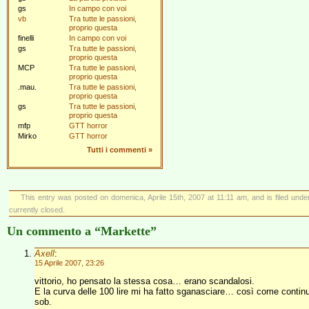
gs
In campo con voi
vb
Tra tutte le passioni,
proprio questa
finelli
In campo con voi
gs
Tra tutte le passioni,
proprio questa
MCP
Tra tutte le passioni,
proprio questa
.mau.
Tra tutte le passioni,
proprio questa
gs
Tra tutte le passioni,
proprio questa
mfp
GTT horror
Mirko
GTT horror
Tutti i commenti
»
This entry was posted on domenica, Aprile 15th, 2007 at 11:11 am, and is filed und
currently closed.
Un commento a “Markette”
Axell
:
15 Aprile 2007, 23:26
vittorio, ho pensato la stessa cosa… erano scandalosi.
E la curva delle 100 lire mi ha fatto sganasciare… così come contin
sob.