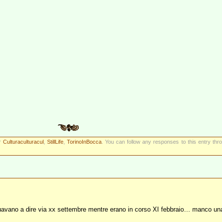
er
Culturaculturacul
,
StillLife
,
TorinoInBocca
. You can follow any responses to this entry th
uavano a dire via xx settembre mentre erano in corso XI febbraio… manco una 