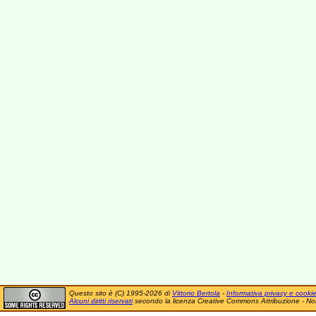
Questo sito è (C) 1995-2026 di
Vittorio Bertola
-
Informativa privacy e cooki
Alcuni diritti riservati
secondo la licenza Creative Commons Attribuzione - No