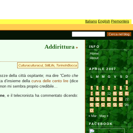
Italiano
English
Piemonteis
Addirittura
INFO
»
:Home:
:About:
Culturaculturacul
,
StillLife
,
TorinoInBocca
APRILE 2007
ezze della città ospitante; ma dire
“Certo che
L
M
M
G
V
S
D
ta d’insieme della
curva delle cento lire
(dice
1
 non mi sembra proprio credibile…
2
3
4
5
6
7
8
9
10
11
12
13
14
15
one
, e il telecronista ha commentato dicendo:
16
17
18
19
20
21
22
23
24
25
26
27
28
29
30
« Mar
Mag »
FACEBOOK