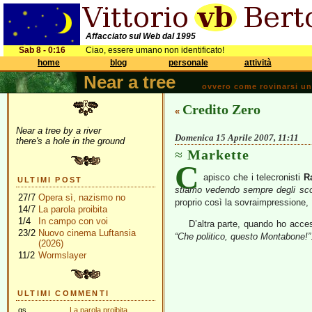
Affacciato sul Web dal 1995
Sab 8 - 0:16
Ciao, essere umano non identificato!
home
blog
personale
attività
Near a tree
ovvero come rovinarsi una 
Credito Zero
«
Near a tree by a river
Domenica 15 Aprile 2007, 11:11
there's a hole in the ground
Markette
C
apisco che i telecronisti
R
ULTIMI POST
stiamo vedendo sempre degli scor
27/7
Opera sì, nazismo no
proprio così la sovraimpressione,
14/7
La parola proibita
1/4
In campo con voi
D’altra parte, quando ho acces
23/2
Nuovo cinema Luftansia
“Che politico, questo Montabone!”
(2026)
11/2
Wormslayer
ULTIMI COMMENTI
gs
La parola proibita