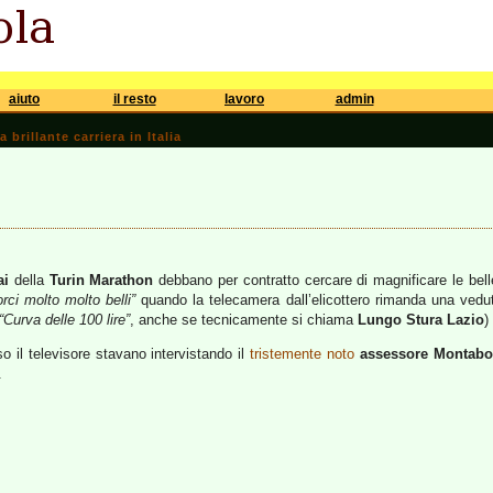
aiuto
il resto
lavoro
admin
brillante carriera in Italia
ai
della
Turin Marathon
debbano per contratto cercare di magnificare le bell
ci molto molto belli”
quando la telecamera dall’elicottero rimanda una vedu
“Curva delle 100 lire”
, anche se tecnicamente si chiama
Lungo Stura Lazio
)
o il televisore stavano intervistando il
tristemente noto
assessore Montab
.