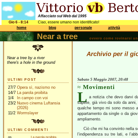
Affacciato sul Web dal 1995
Gio 6 - 8:14
Ciao, essere umano non identificato!
home
blog
personale
attività
Near a tree
ovvero come rovinarsi una 
Archivio per il g
Near a tree by a river
there's a hole in the ground
Sabato 5 Maggio 2007, 20:48
ULTIMI POST
Movimenti
27/7
Opera sì, nazismo no
L
14/7
La parola proibita
a notizia che devo darvi 
1/4
In campo con voi
sapete, già vivo da solo da anni,
23/2
Nuovo cinema Luftansia
(2026)
qualche tempo mi sono messo a 
11/2
Wormslayer
appartamento da single o da giov
ampliamento.
Ciò che mi ha convinto nella sce
ULTIMI COMMENTI
l’indipendenza su tre lati, e l’ab
gs
La parola proibita