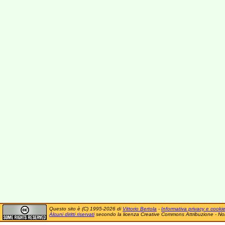
Questo sito è (C) 1995-2026 di
Vittorio Bertola
-
Informativa privacy e cooki
Alcuni diritti riservati
secondo la licenza Creative Commons Attribuzione - No