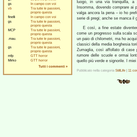
luogo, in una via tranquilla, a
gs
In campo con voi
Insomma, dovendo comprare ai pre
vb
Tra tutte le passioni,
proprio questa
valga ancora la pena – io ho pre
finelli
In campo con voi
serie di pregi; anche se manca il
gs
Tra tutte le passioni,
proprio questa
E così, a fine estate divente
MCP
Tra tutte le passioni,
come un progresso sulla scala so
proprio questa
un paio di chilometri, ma ho acquis
.mau.
Tra tutte le passioni,
proprio questa
classici della media borghesia to
gs
Tra tutte le passioni,
Zumaglia, così affollato di case 
proprio questa
rumore delle scuole e ormai lon
mfp
GTT horror
Mirko
GTT horror
quello più verde e signorile. I mie
Tutti i commenti
»
Pubblicato nella categoria
StillLife
|
11 co