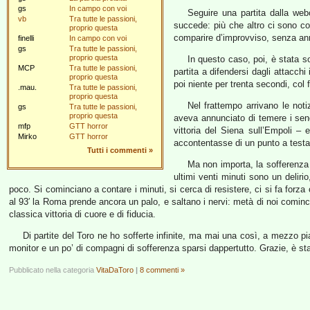
gs
In campo con voi
Seguire una partita dalla web
vb
Tra tutte le passioni,
succede: più che altro ci sono co
proprio questa
comparire d’improvviso, senza ann
finelli
In campo con voi
gs
Tra tutte le passioni,
proprio questa
In questo caso, poi, è stata so
MCP
Tra tutte le passioni,
partita a difendersi dagli attacchi
proprio questa
poi niente per trenta secondi, col 
.mau.
Tra tutte le passioni,
proprio questa
Nel frattempo arrivano le noti
gs
Tra tutte le passioni,
proprio questa
aveva annunciato di temere i senes
mfp
GTT horror
vittoria del Siena sull’Empoli – e
Mirko
GTT horror
accontentasse di un punto a testa
Tutti i commenti
»
Ma non importa, la sofferenza 
ultimi venti minuti sono un deliri
poco. Si cominciano a contare i minuti, si cerca di resistere, ci si fa for
al 93′ la Roma prende ancora un palo, e saltano i nervi: metà di noi comincia
classica vittoria di cuore e di fiducia.
Di partite del Toro ne ho sofferte infinite, ma mai una così, a mezzo p
monitor e un po’ di compagni di sofferenza sparsi dappertutto. Grazie, è 
Pubblicato nella categoria
VitaDaToro
|
8 commenti »