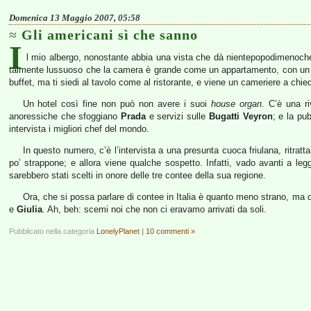
Domenica 13 Maggio 2007, 05:58
Gli americani sì che sanno
I
l mio albergo, nonostante abbia una vista che dà nientepopodimenoché sul
talmente lussuoso che la camera è grande come un appartamento, con un ba
buffet, ma ti siedi al tavolo come al ristorante, e viene un cameriere a chied
Un hotel così fine non può non avere i suoi
house organ
. C’è una r
anoressiche che sfoggiano
Prada
e servizi sulle
Bugatti Veyron
; e la pub
intervista i migliori chef del mondo.
In questo numero, c’è l’intervista a una presunta cuoca friulana, ritratta
po’ strappone; e allora viene qualche sospetto. Infatti, vado avanti a le
sarebbero stati scelti in onore delle tre contee della sua regione.
Ora, che si possa parlare di contee in Italia è quanto meno strano, ma q
e
Giulia
. Ah, beh: scemi noi che non ci eravamo arrivati da soli.
Pubblicato nella categoria
LonelyPlanet
|
10 commenti »