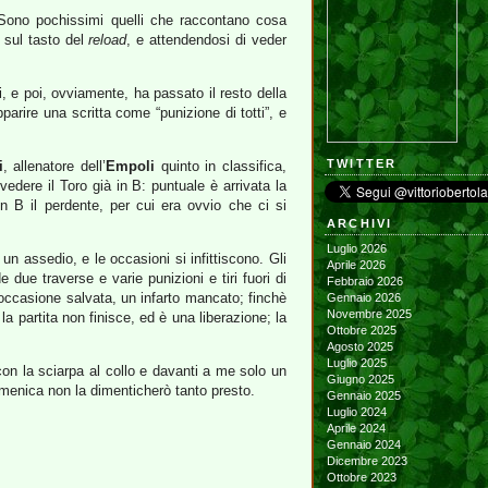
. Sono pochissimi quelli che raccontano cosa
o sul tasto del
reload
, e attendendosi di veder
i, e poi, ovviamente, ha passato il resto della
pparire una scritta come “punizione di totti”, e
TWITTER
i
, allenatore dell’
Empoli
quinto in classifica,
edere il Toro già in B: puntuale è arrivata la
 B il perdente, per cui era ovvio che ci si
ARCHIVI
Luglio 2026
n assedio, e le occasioni si infittiscono. Gli
Aprile 2026
 due traverse e varie punizioni e tiri fuori di
Febbraio 2026
’occasione salvata, un infarto mancato; finchè
Gennaio 2026
Novembre 2025
a partita non finisce, ed è una liberazione; la
Ottobre 2025
Agosto 2025
Luglio 2025
con la sciarpa al collo e davanti a me solo un
Giugno 2025
menica non la dimenticherò tanto presto.
Gennaio 2025
Luglio 2024
Aprile 2024
Gennaio 2024
Dicembre 2023
Ottobre 2023