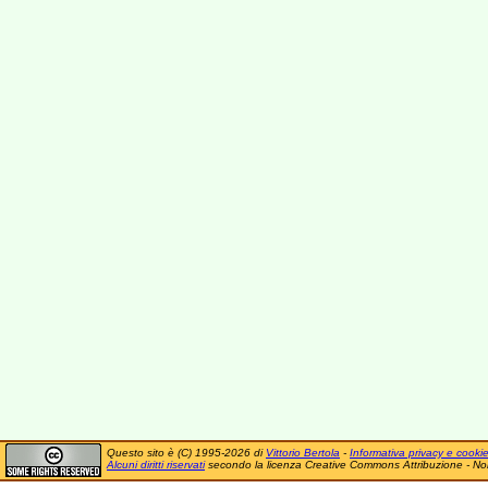
Questo sito è (C) 1995-2026 di
Vittorio Bertola
-
Informativa privacy e cooki
Alcuni diritti riservati
secondo la licenza Creative Commons Attribuzione - No