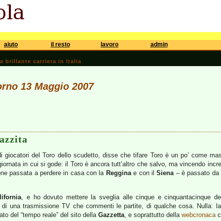
aiuto
il resto
lavoro
admin
brillante carriera in Italia
iorno 13 Maggio 2007
azzita
i giocatori del Toro dello scudetto, disse che tifare
Toro è un po’ come mast
giornata in cui si gode: il Toro è ancora tutt’altro che salvo, ma vincendo in
gione passata a perdere in casa con la
Reggina
e con il
Siena
– è passato da 
lifornia
, e ho dovuto mettere la sveglia alle cinque e cinquantacinque d
, di una trasmissione TV che commenti le partite, di qualche cosa. Nulla: l
to del “tempo reale” del sito della
Gazzetta
, e soprattutto della
webcronaca
c