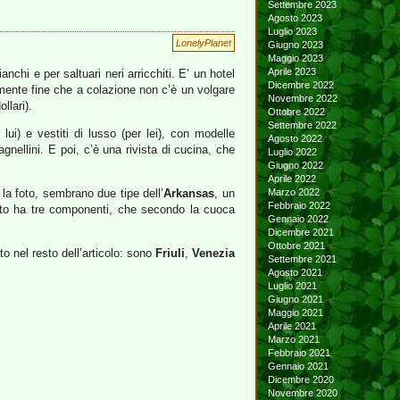
Settembre 2023
Agosto 2023
Luglio 2023
LonelyPlanet
Giugno 2023
Maggio 2023
Aprile 2023
chi e per saltuari neri arricchiti. E’ un hotel
Dicembre 2022
ente fine che a colazione non c’è un volgare
Novembre 2022
llari).
Ottobre 2022
Settembre 2022
lui) e vestiti di lusso (per lei), con modelle
Agosto 2022
gnellini. E poi, c’è una rivista di cucina, che
Luglio 2022
Giugno 2022
Aprile 2022
 la foto, sembrano due tipe dell’
Arkansas
, un
Marzo 2022
Febbraio 2022
ntato ha tre componenti, che secondo la cuoca
Gennaio 2022
Dicembre 2021
Ottobre 2021
o nel resto dell’articolo: sono
Friuli
,
Venezia
Settembre 2021
Agosto 2021
Luglio 2021
Giugno 2021
Maggio 2021
Aprile 2021
Marzo 2021
Febbraio 2021
Gennaio 2021
Dicembre 2020
Novembre 2020