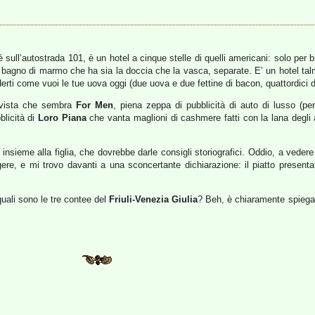
l’autostrada 101, è un hotel a cinque stelle di quelli americani: solo per bian
gno di marmo che ha sia la doccia che la vasca, separate. E’ un hotel talm
erti come vuoi le tue uova oggi (due uova e due fettine di bacon, quattordici do
ivista che sembra
For Men
, piena zeppa di pubblicità di auto di lusso (per 
blicità di
Loro Piana
che vanta maglioni di cashmere fatti con la lana degli a
 insieme alla figlia, che dovrebbe darle consigli storiografici. Oddio, a vedere
ggere, e mi trovo davanti a una sconcertante dichiarazione: il piatto prese
uali sono le tre contee del
Friuli-Venezia Giulia
? Beh, è chiaramente spiegat