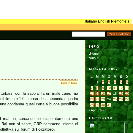
Italiano
English
Piemonteis
INFO
:Home:
:About:
MAGGIO 2007
L
M
M
G
V
S
D
1
2
3
4
5
6
VitaDaToro
7
8
9
10
11
12
13
urbarsi con la sabbia: fa un male cane, ma
14
15
16
17
18
19
20
credibilmente 1-0 in casa della seconda squadra
21
22
23
24
25
26
27
una condanna quasi certa a buone possibilità
28
29
30
31
« Apr
Giu »
el mattino, cercando poi disperatamente uno
FACEBOOK
a
Rai
non si sente,
GRP
nemmeno, niente di
ollettiva sul forum di
Forzatoro
.