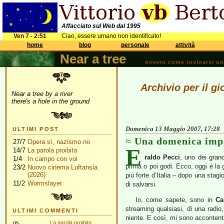
Affacciato sul Web dal 1995
Ven 7 - 2:51
Ciao, essere umano non identificato!
home
blog
personale
attività
Near a tree
ovvero come rovinarsi una 
Archivio per il g
Near a tree by a river
there's a hole in the ground
Domenica 13 Maggio 2007, 17:28
ULTIMI POST
Una domenica imp
27/7
Opera sì, nazismo no
E
14/7
La parola proibita
raldo Pecci
, uno dei grand
1/4
In campo con voi
prima o poi godi. Ecco, oggi è la 
23/2
Nuovo cinema Luftansia
(2026)
più forte d’Italia – dopo una sta
11/2
Wormslayer
di salvarsi.
Io, come sapete, sono in
Ca
streaming qualsiasi, di una radio
ULTIMI COMMENTI
niente. E così, mi sono accontenta
gs
La parola proibita