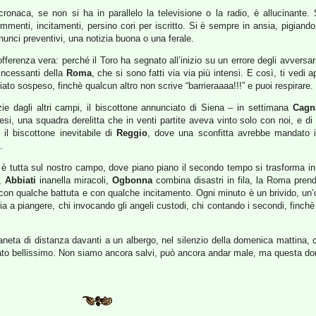
cronaca, se non si ha in parallelo la televisione o la radio, è allucinante
mmenti, incitamenti, persino cori per iscritto. Si è sempre in ansia, pigiand
unci preventivi, una notizia buona o una ferale.
fferenza vera: perché il Toro ha segnato all’inizio su un errore degli avversar
 incessanti della
Roma
, che si sono fatti via via più intensi. E così, ti vedi a
fiato sospeso, finchè qualcun altro non scrive “barrieraaaa!!!” e puoi respirare.
zie dagli altri campi, il biscottone annunciato di Siena – in settimana
Cagn
i, una squadra derelitta che in venti partite aveva vinto solo con noi, e di v
 il biscottone inevitabile di
Reggio
, dove una sconfitta avrebbe mandato in
.
è tutta sul nostro campo, dove piano piano il secondo tempo si trasforma in u
o,
Abbiati
inanella miracoli,
Ogbonna
combina disastri in fila, la Roma prende
za con qualche battuta e con qualche incitamento. Ogni minuto è un brivido, un
 a piangere, chi invocando gli angeli custodi, chi contando i secondi, finchè l
ianeta di distanza davanti a un albergo, nel silenzio della domenica mattina, 
stato bellissimo. Non siamo ancora salvi, può ancora andar male, ma questa do