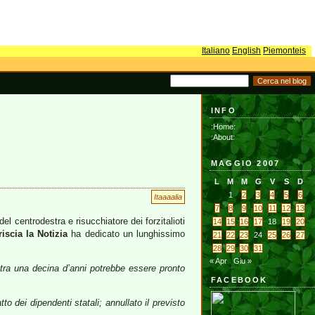
Italiano
English
Piemonteis
INFO
:Home:
:About:
MAGGIO 2007
L
M
M
G
V
S
D
1
2
3
4
5
6
Itaaaalia
7
8
9
10
11
12
13
centrodestra e risucchiatore dei forzitalioti
14
15
16
17
18
19
20
riscia la Notizia
ha dedicato un lunghissimo
21
22
23
24
25
26
27
28
29
30
31
« Apr
Giu »
tra una decina d’anni potrebbe essere pronto
FACEBOOK
to dei dipendenti statali; annullato il previsto