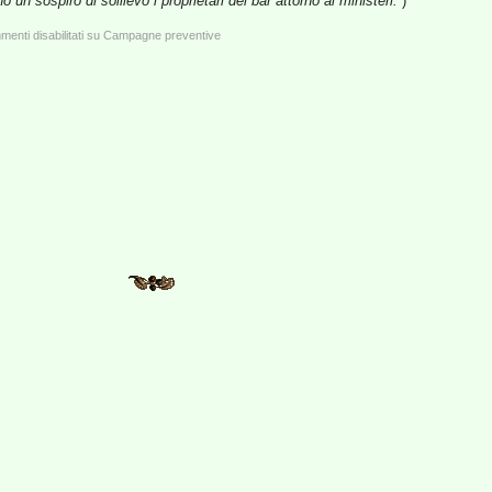
 un sospiro di sollievo i proprietari dei bar attorno ai ministeri.”
)
enti disabilitati
su Campagne preventive