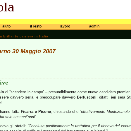
aiuto
il resto
lavoro
admin
brillante carriera in Italia
iorno 30 Maggio 2007
ive
lo
di “scendere in campo” – presumibilmente come nuovo candidato premier del 
sere davvero seria, e preoccupare davvero
Berlusconi
: difatti, ieri sera
St
o!
’hanno fatta
Ficarra e Picone
, chiosando che
“effettivamente Montezemolo 
ha solo sessant’anni”
.
rdava gli statali:
“Conclusa positivamente la trattativa per il rinnovo del contrat