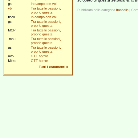
sciopero di questa settimana, tirano
gs
In campo con voi
vb
Tra tutte le passioni,
Pubblicato nella categoria
Itaaaalia
|
Comm
proprio questa
finelli
In campo con voi
gs
Tra tutte le passioni,
proprio questa
MCP
Tra tutte le passioni,
proprio questa
.mau.
Tra tutte le passioni,
proprio questa
gs
Tra tutte le passioni,
proprio questa
mfp
GTT horror
Mirko
GTT horror
Tutti i commenti
»