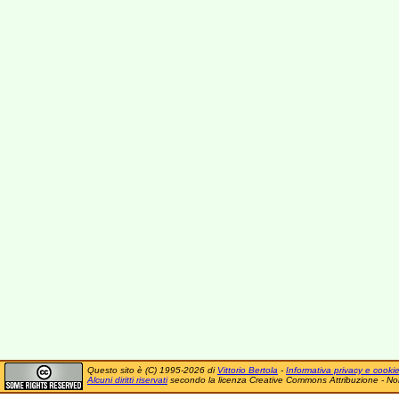
Questo sito è (C) 1995-2026 di
Vittorio Bertola
-
Informativa privacy e cooki
Alcuni diritti riservati
secondo la licenza Creative Commons Attribuzione - No