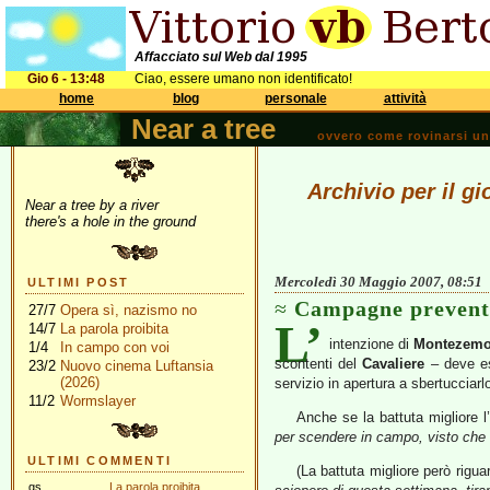
Affacciato sul Web dal 1995
Gio 6 - 13:48
Ciao, essere umano non identificato!
home
blog
personale
attività
Near a tree
ovvero come rovinarsi una 
Archivio per il g
Near a tree by a river
there's a hole in the ground
Mercoledì 30 Maggio 2007, 08:51
ULTIMI POST
Campagne prevent
27/7
Opera sì, nazismo no
L’
14/7
La parola proibita
intenzione di
Montezemo
1/4
In campo con voi
scontenti del
Cavaliere
– deve es
23/2
Nuovo cinema Luftansia
(2026)
servizio in apertura a sbertucciarl
11/2
Wormslayer
Anche se la battuta migliore l
per scendere in campo, visto che 
ULTIMI COMMENTI
(La battuta migliore però rigua
gs
La parola proibita