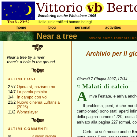
Wandering on the Web since 1995
Thu 6 - 23:52
Hello, unidentified human being!
home
blog
personal
activities
Near a tree
ovvero come rovinarsi una 
Archivio per il g
Near a tree by a river
there's a hole in the ground
Giovedì 7 Giugno 2007, 17:34
ULTIMI POST
Malati di calcio
27/7
Opera sì, nazismo no
A
14/7
La parola proibita
rriva l’estate, e arriva an
1/4
In campo con voi
23/2
Nuovo cinema Luftansia
Il problema, però, è che noi d
(2026)
campionato) sono stati aperti infi
11/2
Wormslayer
della pagina numero 1720, ossia 3
arrivato alla pagina 227 (ormai, co
ULTIMI COMMENTI
Certo, ci si è messo anche
Er
gs
La parola proibita