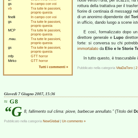
notte verso l’una, per scazzo, ha 
gs
In campo con voi
rottura della trattativa per il trasf
vb
Tra tutte le passioni,
fiorire di centinaia di messaggi ne
proprio questa
di un anonimo dipendente del
Tor
finelli
In campo con voi
gs
Tra tutte le passioni,
in ufficio, dando luogo a scene is
proprio questa
MCP
Tra tutte le passioni,
E così, formalizzato dopo un 
proprio questa
direttore generale e
Lupo
direttor
.mau.
Tra tutte le passioni,
forte: si conversa su chi potreb
proprio questa
gs
Tra tutte le passioni,
immortalato
da
Elio e le Storie T
proprio questa
mfp
GTT horror
In tutto questo, è trascurabile i
Mirko
GTT horror
Tutti i commenti
»
Pubblicato nella categoria
VitaDaToro
|
2
Giovedì 7 Giugno 2007, 15:36
G8
“G
8, fallimento sul clima: piove, barbecue annullato.”
(Titolo del
Do
Pubblicato nella categoria
NewGlobal
|
Un commento »