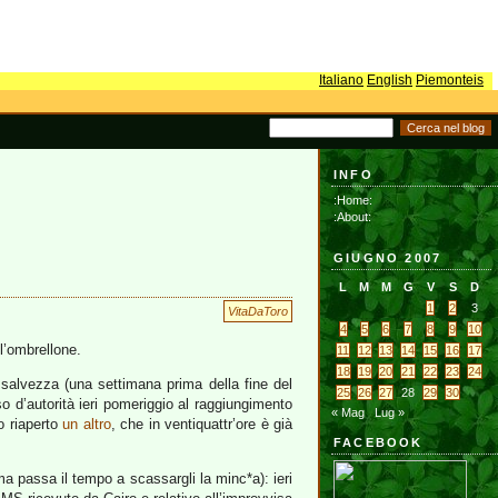
Italiano
English
Piemonteis
INFO
:Home:
:About:
GIUGNO 2007
L
M
M
G
V
S
D
1
2
3
VitaDaToro
4
5
6
7
8
9
10
l’ombrellone.
11
12
13
14
15
16
17
18
19
20
21
22
23
24
 salvezza (una settimana prima della fine del
25
26
27
28
29
30
so d’autorità ieri pomeriggio al raggiungimento
« Mag
Lug »
o riaperto
un altro
, che in ventiquattr’ore è già
FACEBOOK
a passa il tempo a scassargli la minc*a): ieri