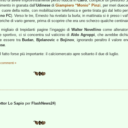
finto di avere improvvisamente perso fiducia in
Cairo
, complice un presunto S
erimento in granata dall’
Udinese
di
Giampiero “Monio” Pinzi
, per meri duecen
l cuore della notte, con mobilitazione telefonica e gente tirata giù dal letto p
ino FC
). Verso le tre, Ernesto ha rivelato la burla; in mattinata si è preso i vaf
teriche di vario genere, prima di scoprire che era uno scherzo qualche centinaio
migliaio di trepidanti pagine l’ingaggio di
Walter Novellino
come allenatore
e sportivo, ci si concentra sul vaticinio di
Aldo Agroppi
, che avrebbe dichi
be essere tra
Budan
,
Bjelanovic
e
Bojinov
, ignorando peraltro il valore 
ese
.
l fatto forse più importante: il calciomercato apre soltanto il due di luglio.
 commenti »
ttor Lo Sapio
per
FlashNews24
)