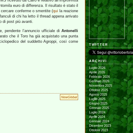
MS ricevuto da Cairo e relativo all’improvvisa
tomila euro di differenza. Il risultato è stato il
er cercare conferme o smentite (
qui
la reazione
fanculi di chi ha letto il thread appena arrivato
 di post più avanti.
, pendente l’annuncio ufficiale di
Antonelli
arato che il Toro ha già acquistato una punta
enciclopedico del suddetto Agroppi, così come
TWITTER
ARCHIVI
Luglio 2026
Aprile 2026
Febbraio 2026
Gennaio 2026
Novembre 2025
Ottobre 2025
Agosto 2025
NewGlobal
Luglio 2025
Giugno 2025
Gennaio 2025
Luglio 2024
Aprile 2024
Gennaio 2024
Dicembre 2023
Ottobre 2023