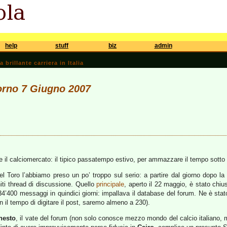
help
stuff
biz
admin
brillante carriera in Italia
iorno 7 Giugno 2007
che il calciomercato: il tipico passatempo estivo, per ammazzare il tempo sotto 
el Toro l’abbiamo preso un po’ troppo sul serio: a partire dal giorno dopo la
niti thread di discussione. Quello
principale
, aperto il 22 maggio, è stato chiu
4’400 messaggi in quindici giorni: impallava il database del forum. Ne è stat
n il tempo di digitare il post, saremo almeno a 230).
nesto
, il vate del forum (non solo conosce mezzo mondo del calcio italiano, m