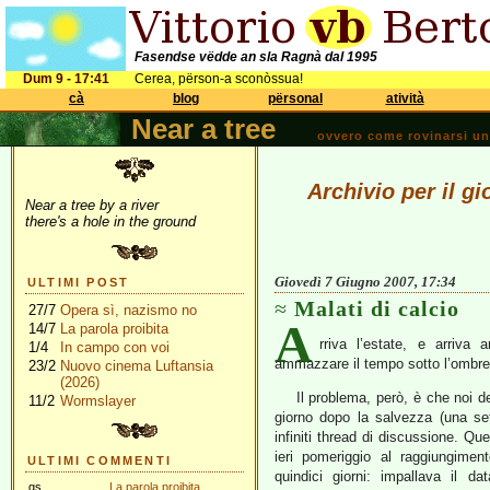
Fasendse vëdde an sla Ragnà dal 1995
Dum 9 - 17:41
Cerea, përson-a sconòssua!
cà
blog
përsonal
atività
Near a tree
ovvero come rovinarsi una 
Archivio per il g
Near a tree by a river
there's a hole in the ground
Giovedì 7 Giugno 2007, 17:34
ULTIMI POST
Malati di calcio
27/7
Opera sì, nazismo no
A
14/7
La parola proibita
rriva l’estate, e arriva 
1/4
In campo con voi
ammazzare il tempo sotto l’ombre
23/2
Nuovo cinema Luftansia
(2026)
Il problema, però, è che noi de
11/2
Wormslayer
giorno dopo la salvezza (una set
infiniti thread di discussione. Qu
ieri pomeriggio al raggiungime
ULTIMI COMMENTI
quindici giorni: impallava il 
gs
La parola proibita