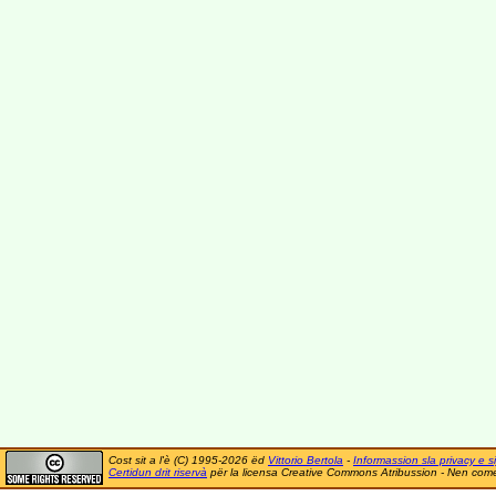
Cost sit a l'è (C) 1995-2026 ëd
Vittorio Bertola
-
Informassion sla privacy e si
Certidun drit riservà
për la licensa Creative Commons Atribussion - Nen comer