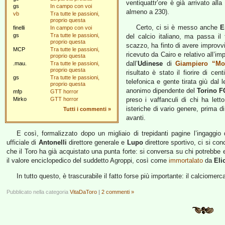
ventiquattr’ore è già arrivato all
gs
In campo con voi
almeno a 230).
vb
Tra tutte le passioni,
proprio questa
Certo, ci si è messo anche
E
finelli
In campo con voi
gs
Tra tutte le passioni,
del calcio italiano, ma passa il
proprio questa
scazzo, ha finto di avere improvv
MCP
Tra tutte le passioni,
ricevuto da Cairo e relativo all’imp
proprio questa
dall’
Udinese
di
Giampiero “Mo
.mau.
Tra tutte le passioni,
proprio questa
risultato è stato il fiorire di ce
gs
Tra tutte le passioni,
telefonica e gente tirata giù dal 
proprio questa
anonimo dipendente del
Torino F
mfp
GTT horror
Mirko
GTT horror
preso i vaffanculi di chi ha lett
isteriche di vario genere, prima d
Tutti i commenti
»
avanti.
E così, formalizzato dopo un migliaio di trepidanti pagine l’ingaggio
ufficiale di
Antonelli
direttore generale e
Lupo
direttore sportivo, ci si con
che il Toro ha già acquistato una punta forte: si conversa su chi potrebbe
il valore enciclopedico del suddetto Agroppi, così come
immortalato
da
Eli
In tutto questo, è trascurabile il fatto forse più importante: il calciomerca
Pubblicato nella categoria
VitaDaToro
|
2 commenti »