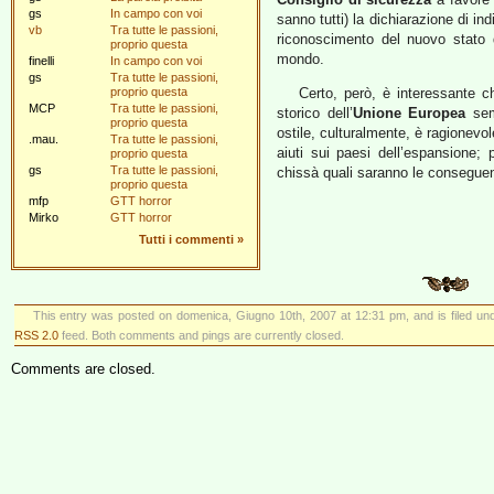
gs
In campo con voi
sanno tutti) la dichiarazione di i
vb
Tra tutte le passioni,
riconoscimento del nuovo stato 
proprio questa
mondo.
finelli
In campo con voi
gs
Tra tutte le passioni,
proprio questa
Certo, però, è interessante ch
MCP
Tra tutte le passioni,
storico dell’
Unione Europea
semp
proprio questa
ostile, culturalmente, è ragionevol
.mau.
Tra tutte le passioni,
aiuti sui paesi dell’espansione;
proprio questa
gs
Tra tutte le passioni,
chissà quali saranno le conseguen
proprio questa
mfp
GTT horror
Mirko
GTT horror
Tutti i commenti
»
This entry was posted on domenica, Giugno 10th, 2007 at 12:31 pm, and is filed u
RSS 2.0
feed. Both comments and pings are currently closed.
Comments are closed.