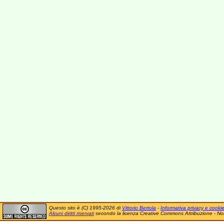
Questo sito è (C) 1995-2026 di
Vittorio Bertola
-
Informativa privacy e cooki
Alcuni diritti riservati
secondo la licenza Creative Commons Attribuzione - No