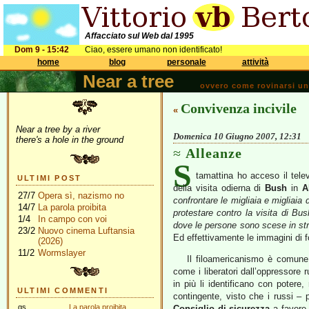
Affacciato sul Web dal 1995
Dom 9 - 15:42
Ciao, essere umano non identificato!
home
blog
personale
attività
Near a tree
ovvero come rovinarsi una 
Convivenza incivile
«
Near a tree by a river
Domenica 10 Giugno 2007, 12:31
there's a hole in the ground
Alleanze
S
tamattina ho acceso il telev
ULTIMI POST
della visita odierna di
Bush
in
A
27/7
Opera sì, nazismo no
confrontare le migliaia e migliaia
14/7
La parola proibita
protestare contro la visita di Bu
1/4
In campo con voi
dove le persone sono scese in st
23/2
Nuovo cinema Luftansia
Ed effettivamente le immagini di f
(2026)
11/2
Wormslayer
Il filoamericanismo è comune a
come i liberatori dall’oppressore
in più li identificano con poter
ULTIMI COMMENTI
contingente, visto che i russi – 
gs
La parola proibita
Consiglio di sicurezza
a favore 