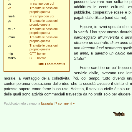
possono lavorare non soltanto pi
gs
In campo con voi
addirittura in centri culturali,
vb
Tra tutte le passioni,
proprio questa
pubbliche, cooperative rosse e bia
finelli
In campo con voi
pagati dallo Stato (cioè da me).
gs
Tra tutte le passioni,
proprio questa
Eppure, io avrei sperato che 
MCP
Tra tutte le passioni,
la verità. Uno spot onesto dovre
proprio questa
parcheggiato all’università o di
.mau.
Tra tutte le passioni,
proprio questa
ottenere un contratto di un anno c
gs
Tra tutte le passioni,
non tireremo fuori nemmeno quelle 
proprio questa
un anno, ti daremo un calcio nel
mfp
GTT horror
Mirko
GTT horror
Stato!”
Tutti i commenti
»
Forse sarebbe un po’ troppo one
servizio civile, avevano una lo
morale, a vantaggio della collettività. Poi, col tempo, tutto diventò una
contemporanea cessazione delle idee che la società avesse il diritto di ri
potesse sapere come farne buon uso. Adesso, il servizio civile è solo un 
delle quali sono attività commerciali travestite da no profit solo per eludere 
Pubblicato nella categoria
Itaaaalia
|
7 commenti »