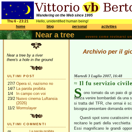
Wandering on the Web since 1995
Thu 6 - 23:21
Hello, unidentified human being!
home
blog
personal
activities
Near a tree
ovvero come rovinarsi una 
Archivio per il g
Near a tree by a river
there's a hole in the ground
Martedì 3 Luglio 2007, 16:48
ULTIMI POST
Il fu servizio civil
27/7
Opera sì, nazismo no
S
14/7
La parola proibita
ono tornato da un paio di g
1/4
In campo con voi
senza venire bombardati da una se
23/2
Nuovo cinema Luftansia
(2026)
si tratta del TFR, che ormai è sca
11/2
Wormslayer
bisogna presentare domanda entro i
Questi spot sono curatissimi e 
recitano le parti della vecchietta
ULTIMI COMMENTI
Essi magnificano le grandi opport
gs
La parola proibita