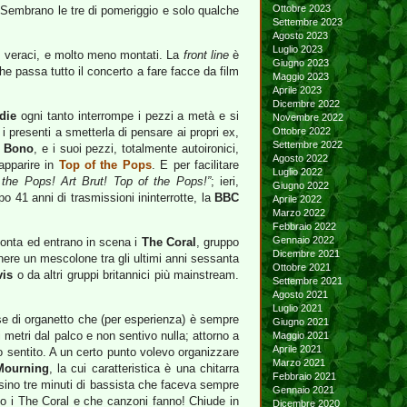
Ottobre 2023
 Sembrano le tre di pomeriggio e solo qualche
Settembre 2023
Agosto 2023
Luglio 2023
i, veraci, e molto meno montati. La
front line
è
Giugno 2023
he passa tutto il concerto a fare facce da film
Maggio 2023
Aprile 2023
Dicembre 2022
die
ogni tanto interrompe i pezzi a metà e si
Novembre 2022
 i presenti a smetterla di pensare ai propri ex,
Ottobre 2022
Settembre 2022
e
Bono
, e i suoi pezzi, totalmente autoironici,
Agosto 2022
 apparire in
Top of the Pops
. E per facilitare
Luglio 2022
 the Pops! Art Brut! Top of the Pops!”
; ieri,
Giugno 2022
o 41 anni di trasmissioni ininterrotte, la
BBC
Aprile 2022
Marzo 2022
Febbraio 2022
Gennaio 2022
monta ed entrano in scena i
The Coral
, gruppo
Dicembre 2021
enere un mescolone tra gli ultimi anni sessanta
Ottobre 2021
vis
o da altri gruppi britannici più mainstream.
Settembre 2021
Agosto 2021
Luglio 2021
se di organetto che (per esperienza) è sempre
Giugno 2021
 metri dal palco e non sentivo nulla; attorno a
Maggio 2021
Aprile 2021
 sentito. A un certo punto volevo organizzare
Marzo 2021
Mourning
, la cui caratteristica è una chitarra
Febbraio 2021
rsino tre minuti di bassista che faceva sempre
Gennaio 2021
no i The Coral e che canzoni fanno! Chiude in
Dicembre 2020