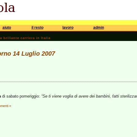
aiuto
il resto
lavoro
admin
brillante carriera in Italia
iorno 14 Luglio 2007
a
di sabato pomeriggio:
“Se ti viene voglia di avere dei bambini, fatti sterilizza
menti »