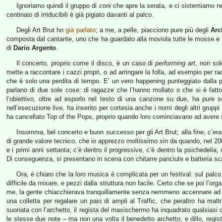
Ignoriamo quindi il gruppo di
coni
che apre la serata, e ci sistemiamo n
centinaio di irriducibili è già pigiato davanti al palco.
Degli Art Brut ho
già parlato
; a me, a pelle, piacciono pure più degli
Arc
composta dal cantante, uno che ha guardato alla moviola tutte le mosse e l
di
Dario Argento
.
Il concerto, proprio come il disco, è un caso di
performing art
, non sol
mette a raccontare i cazzi propri, o ad arringare la folla, ad esempio per racc
che è solo una perdita di tempo. E’ un vero happening punteggiato dalla 
parlano di due sole cose: di ragazze che l’hanno mollato o che si è fatto,
l’obiettivo, oltre ad esporlo nel testo di una canzone su due, ha pure s
nell’esecuzione live, ha inserito per cortesia anche i nomi degli altri grup
ha cancellato Top of the Pops, proprio quando loro cominciavano ad avere 
Insomma, bel concerto e buon successo per gli Art Brut; alla fine, c’e
di grande valore tecnico, che io apprezzo moltissimo sin da quando, nel 200
e i primi anni settanta; c’è dentro il progressive, c’è dentro la psichedel
Di conseguenza, si presentano in scena con chitarre panciute e batteria sc
Ora, è chiaro che la loro musica è complicata per un festival: sul pal
difficile da mixare, e pezzi dalla struttura non facile. Certo che se poi l’org
me, la gente chiacchierava tranquillamente senza nemmeno accennare ad urla
una colletta per regalare un paio di ampli al Traffic, che peraltro ha maltr
suonata con l’archetto, il regista del maxischermo ha inquadrato qualsiasi 
le stesse due note – ma non una volta il benedetto archetto; e dillo, reg