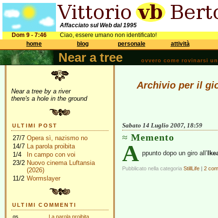
Affacciato sul Web dal 1995
Dom 9 - 7:46
Ciao, essere umano non identificato!
home
blog
personale
attività
Near a tree
ovvero come rovinarsi una 
Archivio per il g
Near a tree by a river
there's a hole in the ground
Sabato 14 Luglio 2007, 18:59
ULTIMI POST
Memento
27/7
Opera sì, nazismo no
A
14/7
La parola proibita
ppunto dopo un giro all’
Ike
1/4
In campo con voi
23/2
Nuovo cinema Luftansia
Pubblicato nella categoria
StillLife
|
2 com
(2026)
11/2
Wormslayer
ULTIMI COMMENTI
gs
La parola proibita