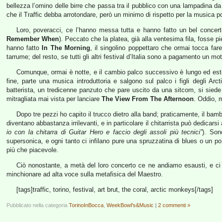
bellezza l’omino delle birre che passa tra il pubblico con una lampadina 
che il Traffic debba arrotondare, però un minimo di rispetto per la musica 
Loro, poveracci, ce l’hanno messa tutta e hanno fatto un bel concert
Remember When
). Peccato che la platea, già alla ventesima fila, fosse p
hanno fatto
In The Morning
, il singolino poppettaro che ormai tocca fare
tarrume; del resto, se tutti gli altri festival d’Italia sono a pagamento un mot
Comunque, ormai è notte, e il cambio palco successivo è lungo ed est
fine, parte una musica introduttoria e salgono sul palco i figli degli Arc
batterista, un tredicenne panzuto che pare uscito da una sitcom, si siede s
mitragliata mai vista per lanciare
The View From The Afternoon
. Oddio, 
Dopo tre pezzi ho capito il trucco dietro alla band; praticamente, il ba
diventano abbastanza irrilevanti, e in particolare il chitarrista può dedicarsi
io con la chitarra di Guitar Hero e faccio degli assoli più tecnici”
). Son
supersonica, e ogni tanto ci infilano pure una spruzzatina di blues o un po
più che piacevole.
Ciò nonostante, a metà del loro concerto ce ne andiamo esausti, e c
minchionare ad alta voce sulla metafisica del Maestro.
[tags]traffic, torino, festival, art brut, the coral, arctic monkeys[/tags]
Pubblicato nella categoria
TorinoInBocca
,
WeekBowl's&Music
|
2 commenti »