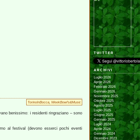
TWITTER
ARCHIVI
Luglio 2026
Aprile 2026
Febbraio 2026
Gennaio 2026
Novembre 2025
Ottobre 2025
TorinoInBocca
,
WeekBowl's&Music
Agosto 2025
Luglio 2025
ano benissimo: i residenti ringraziano – sono
Giugno 2025
Gennaio 2025
Luglio 2024
rno al festival (devono esserci pochi eventi
Aprile 2024
Gennaio 2024
Dicembre 2023