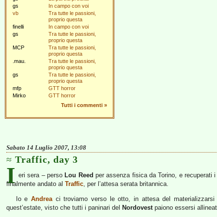
gs
In campo con voi
vb
Tra tutte le passioni,
proprio questa
finelli
In campo con voi
gs
Tra tutte le passioni,
proprio questa
MCP
Tra tutte le passioni,
proprio questa
.mau.
Tra tutte le passioni,
proprio questa
gs
Tra tutte le passioni,
proprio questa
mfp
GTT horror
Mirko
GTT horror
Tutti i commenti
»
Sabato 14 Luglio 2007, 13:08
Traffic, day 3
I
eri sera – perso
Lou Reed
per assenza fisica da Torino, e recuperati 
finalmente andato al
Traffic
, per l’attesa serata britannica.
Io e
Andrea
ci troviamo verso le otto, in attesa del materializzarsi
quest’estate, visto che tutti i paninari del
Nordovest
paiono essersi allineati