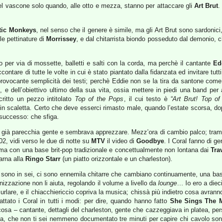
el vascone solo quando, alle otto e mezza, stanno per attaccare gli
Art Brut
.
tic Monkeys
, nel senso che il genere è simile, ma gli Art Brut sono sardonic
e pettinature di
Morrissey
, e dal chitarrista biondo posseduto dal demonio, c
o per via di mossette, balletti e salti con la corda, ma perchè il cantante
Ed
ontare di tutte le volte in cui è stato piantato dalla fidanzata ed invitare tutti
provocante semplicità dei testi; perchè Eddie non se la tira da santone com
 e dell’obiettivo ultimo della sua vita, ossia mettere in piedi una band per
critto un pezzo intitolato
Top of the Pops
, il cui testo è
“Art Brut! Top of
pi in scaletta. Certo che deve esserci rimasto male, quando l’estate scorsa, dop
successo: che sfiga.
ra già parecchia gente e sembrava apprezzare. Mezz’ora di cambio palco; tra
2, vidi verso le due di notte su
MTV
il video di
Goodbye
. I Coral fanno di g
ia, ma con una base brit-pop tradizionale e concettualmente non lontana dai
Tra
arna alla
Ringo Starr
(un piatto orizzontale e un charleston).
co sono in sei, ci sono ennemila chitarre che cambiano continuamente, una ba
anizzazione non li aiuta, regolando il volume a livello da
lounge
… Io ero a dieci
re, e il chiacchiericcio copriva la musica; chissà più indietro cosa avranno
attato i Coral in tutti i modi: per dire, quando hanno fatto
She Sings The 
cosa – cantante, dettagli del charleston, gente che cazzeggiava in platea, pe
ista, che non ti sei nemmeno documentato tre minuti per capire chi cavolo so