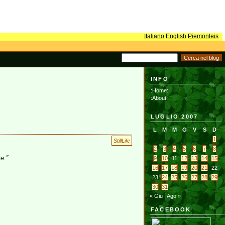
Italiano
English
Piemonteis
INFO
:Home:
:About:
LUGLIO 2007
L
M
M
G
V
S
D
1
StillLife
2
3
4
5
6
7
8
re.”
9
10
11
12
13
14
15
16
17
18
19
20
21
22
23
24
25
26
27
28
29
30
31
« Giu
Ago »
FACEBOOK