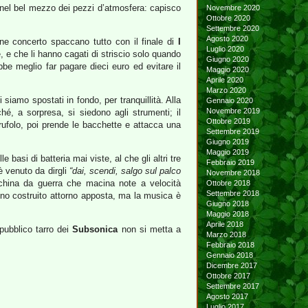
 nel bel mezzo dei pezzi d’atmosfera: capisco
Novembre 2020
Ottobre 2020
Settembre 2020
Agosto 2020
ne concerto spaccano tutto con il finale di
I
Luglio 2020
e, e che li hanno cagati di striscio solo quando
Giugno 2020
bbe meglio far pagare dieci euro ed evitare il
Maggio 2020
Aprile 2020
Marzo 2020
siamo spostati in fondo, per tranquillità. Alla
Gennaio 2020
Novembre 2019
hé, a sorpresa, si siedono agli strumenti; il
Ottobre 2019
rufolo, poi prende le bacchette e attacca una
Settembre 2019
Giugno 2019
Maggio 2019
le basi di batteria mai viste, al che gli altri tre
Febbraio 2019
è venuto da dirgli
“dai, scendi, salgo sul palco
Novembre 2018
hina da guerra che macina note a velocità
Ottobre 2018
Settembre 2018
anno costruito attorno apposta, ma la musica è
Giugno 2018
Maggio 2018
Aprile 2018
pubblico tarro dei
Subsonica
non si metta a
Marzo 2018
Febbraio 2018
Gennaio 2018
Dicembre 2017
Ottobre 2017
Settembre 2017
Agosto 2017
Luglio 2017