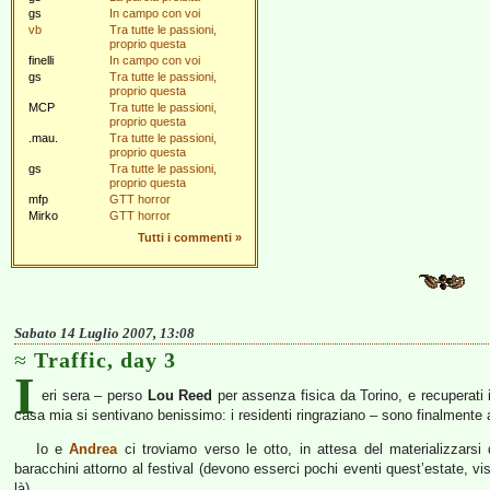
gs
In campo con voi
vb
Tra tutte le passioni,
proprio questa
finelli
In campo con voi
gs
Tra tutte le passioni,
proprio questa
MCP
Tra tutte le passioni,
proprio questa
.mau.
Tra tutte le passioni,
proprio questa
gs
Tra tutte le passioni,
proprio questa
mfp
GTT horror
Mirko
GTT horror
Tutti i commenti
»
Sabato 14 Luglio 2007, 13:08
Traffic, day 3
I
eri sera – perso
Lou Reed
per assenza fisica da Torino, e recuperati 
casa mia si sentivano benissimo: i residenti ringraziano – sono finalmente
Io e
Andrea
ci troviamo verso le otto, in attesa del materializzarsi
baracchini attorno al festival (devono esserci pochi eventi quest’estate, vis
là).