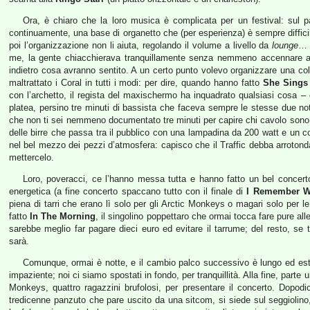
Ora, è chiaro che la loro musica è complicata per un festival: sul 
continuamente, una base di organetto che (per esperienza) è sempre difficil
poi l’organizzazione non li aiuta, regolando il volume a livello da
lounge
… 
me, la gente chiacchierava tranquillamente senza nemmeno accennare ad u
indietro cosa avranno sentito. A un certo punto volevo organizzare una colle
maltrattato i Coral in tutti i modi: per dire, quando hanno fatto
She Sings
con l’archetto, il regista del maxischermo ha inquadrato qualsiasi cosa –
platea, persino tre minuti di bassista che faceva sempre le stesse due note
che non ti sei nemmeno documentato tre minuti per capire chi cavolo sono 
delle birre che passa tra il pubblico con una lampadina da 200 watt e un 
nel bel mezzo dei pezzi d’atmosfera: capisco che il Traffic debba arroton
mettercelo.
Loro, poveracci, ce l’hanno messa tutta e hanno fatto un bel concer
energetica (a fine concerto spaccano tutto con il finale di
I Remember 
piena di tarri che erano lì solo per gli Arctic Monkeys o magari solo per l
fatto
In The Morning
, il singolino poppettaro che ormai tocca fare pure all
sarebbe meglio far pagare dieci euro ed evitare il tarrume; del resto, se tu
sarà.
Comunque, ormai è notte, e il cambio palco successivo è lungo ed es
impaziente; noi ci siamo spostati in fondo, per tranquillità. Alla fine, parte u
Monkeys, quattro ragazzini brufolosi, per presentare il concerto. Dopodic
tredicenne panzuto che pare uscito da una sitcom, si siede sul seggiolino, 