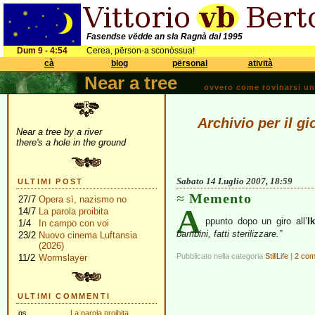
Fasendse vëdde an sla Ragnà dal 1995
Dum 9 - 4:54
Cerea, përson-a sconòssua!
cà
blog
përsonal
atività
Near a tree
ovvero come rovinarsi una 
Archivio per il g
Near a tree by a river
there's a hole in the ground
Sabato 14 Luglio 2007, 18:59
ULTIMI POST
Memento
27/7
Opera sì, nazismo no
A
14/7
La parola proibita
ppunto dopo un giro all’
I
1/4
In campo con voi
bambini, fatti sterilizzare.”
23/2
Nuovo cinema Luftansia
(2026)
Pubblicato nella categoria
StillLife
|
2 com
11/2
Wormslayer
ULTIMI COMMENTI
gs
La parola proibita