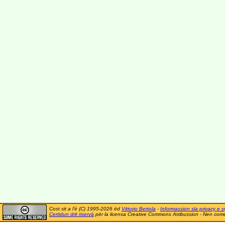
Cost sit a l'è (C) 1995-2026 ëd
Vittorio Bertola
-
Informassion sla privacy e si
Certidun drit riservà
për la licensa Creative Commons Atribussion - Nen comer