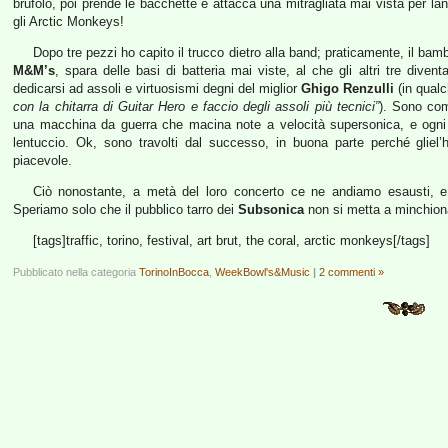
brufolo, poi prende le bacchette e attacca una mitragliata mai vista per la
gli Arctic Monkeys!
Dopo tre pezzi ho capito il trucco dietro alla band; praticamente, il ba
M&M’s
, spara delle basi di batteria mai viste, al che gli altri tre diventa
dedicarsi ad assoli e virtuosismi degni del miglior
Ghigo Renzulli
(in qualc
con la chitarra di Guitar Hero e faccio degli assoli più tecnici”
). Sono co
una macchina da guerra che macina note a velocità supersonica, e ogni t
lentuccio. Ok, sono travolti dal successo, in buona parte perché gliel
piacevole.
Ciò nonostante, a metà del loro concerto ce ne andiamo esausti, 
Speriamo solo che il pubblico tarro dei
Subsonica
non si metta a minchiona
[tags]traffic, torino, festival, art brut, the coral, arctic monkeys[/tags]
Pubblicato nella categoria
TorinoInBocca
,
WeekBowl's&Music
|
2 commenti »