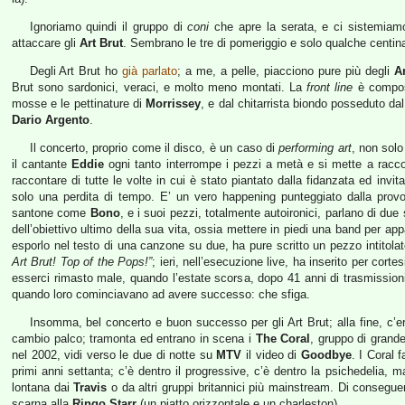
Ignoriamo quindi il gruppo di
coni
che apre la serata, e ci sistemiam
attaccare gli
Art Brut
. Sembrano le tre di pomeriggio e solo qualche centinaio
Degli Art Brut ho
già parlato
; a me, a pelle, piacciono pure più degli
A
Brut sono sardonici, veraci, e molto meno montati. La
front line
è compost
mosse e le pettinature di
Morrissey
, e dal chitarrista biondo posseduto da
Dario Argento
.
Il concerto, proprio come il disco, è un caso di
performing art
, non solo
il cantante
Eddie
ogni tanto interrompe i pezzi a metà e si mette a raccon
raccontare di tutte le volte in cui è stato piantato dalla fidanzata ed invit
solo una perdita di tempo. E’ un vero happening punteggiato dalla provo
santone come
Bono
, e i suoi pezzi, totalmente autoironici, parlano di due
dell’obiettivo ultimo della sua vita, ossia mettere in piedi una band per app
esporlo nel testo di una canzone su due, ha pure scritto un pezzo intitola
Art Brut! Top of the Pops!”
; ieri, nell’esecuzione live, ha inserito per cort
esserci rimasto male, quando l’estate scorsa, dopo 41 anni di trasmissioni 
quando loro cominciavano ad avere successo: che sfiga.
Insomma, bel concerto e buon successo per gli Art Brut; alla fine, c’
cambio palco; tramonta ed entrano in scena i
The Coral
, gruppo di grand
nel 2002, vidi verso le due di notte su
MTV
il video di
Goodbye
. I Coral 
primi anni settanta; c’è dentro il progressive, c’è dentro la psichedelia,
lontana dai
Travis
o da altri gruppi britannici più mainstream. Di consegue
scarna alla
Ringo Starr
(un piatto orizzontale e un charleston).