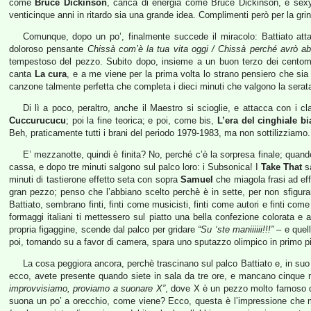
come
Bruce Dickinson
, carica di energia come Bruce Dickinson, e se
venticinque anni in ritardo sia una grande idea. Complimenti però per la grin
Comunque, dopo un po’, finalmente succede il miracolo: Battiato at
doloroso pensante
Chissà com’è la tua vita oggi / Chissà perché avrò ab
tempestoso del pezzo. Subito dopo, insieme a un buon terzo dei centomila 
canta
La cura
, e a me viene per la prima volta lo strano pensiero che s
canzone talmente perfetta che completa i dieci minuti che valgono la serat
Di lì a poco, peraltro, anche il Maestro si scioglie, e attacca con i c
Cuccurucucu
; poi la fine teorica; e poi, come bis,
L’era del cinghiale b
Beh, praticamente tutti i brani del periodo 1979-1983, ma non sottilizziamo.
E’ mezzanotte, quindi è finita? No, perché c’è la sorpresa finale; quando
cassa, e dopo tre minuti salgono sul palco loro: i Subsonica! I
Take That
sa
minuti di tastierone effetto seta con sopra
Samuel
che miagola frasi ad ef
gran pezzo; penso che l’abbiano scelto perchè è in sette, per non sfigur
Battiato, sembrano finti, finti come musicisti, finti come autori e finti c
formaggi italiani ti mettessero sul piatto una bella confezione colorata e a
propria figaggine, scende dal palco per gridare
“Su ‘ste maniiiiii!!!”
– e quel
poi, tornando su a favor di camera, spara uno sputazzo olimpico in primo p
La cosa peggiora ancora, perchè trascinano sul palco Battiato e, in su
ecco, avete presente quando siete in sala da tre ore, e mancano cinque m
improvvisiamo, proviamo a suonare X”
, dove X è un pezzo molto famoso di 
suona un po’ a orecchio, come viene? Ecco, questa è l’impressione che m