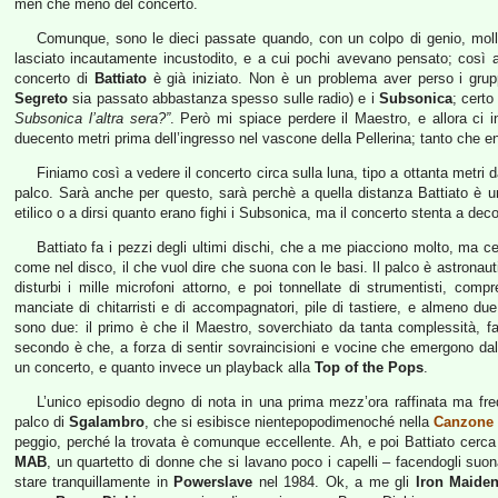
men che meno del concerto.
Comunque, sono le dieci passate quando, con un colpo di genio, mol
lasciato incautamente incustodito, e a cui pochi avevano pensato; così ar
concerto di
Battiato
è già iniziato. Non è un problema aver perso i grup
Segreto
sia passato abbastanza spesso sulle radio) e i
Subsonica
; certo
Subsonica l’altra sera?”
. Però mi spiace perdere il Maestro, e allora ci i
duecento metri prima dell’ingresso nel vascone della Pellerina; tanto che e
Finiamo così a vedere il concerto circa sulla luna, tipo a ottanta metri 
palco. Sarà anche per questo, sarà perchè a quella distanza Battiato è un
etilico o a dirsi quanto erano fighi i Subsonica, ma il concerto stenta a deco
Battiato fa i pezzi degli ultimi dischi, che a me piacciono molto, ma cer
come nel disco, il che vuol dire che suona con le basi. Il palco è astronaut
disturbi i mille microfoni attorno, e poi tonnellate di strumentisti, comp
manciate di chitarristi e di accompagnatori, pile di tastiere, e almeno due
sono due: il primo è che il Maestro, soverchiato da tanta complessità, fa
secondo è che, a forza di sentir sovraincisioni e vocine che emergono da
un concerto, e quanto invece un playback alla
Top of the Pops
.
L’unico episodio degno di nota in una prima mezz’ora raffinata ma fr
palco di
Sgalambro
, che si esibisce nientepopodimenoché nella
Canzone 
peggio, perché la trovata è comunque eccellente. Ah, e poi Battiato cerca
MAB
, un quartetto di donne che si lavano poco i capelli – facendogli su
stare tranquillamente in
Powerslave
nel 1984. Ok, a me gli
Iron Maide