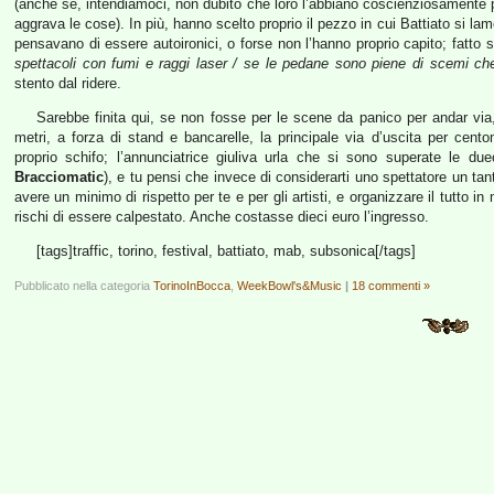
(anche se, intendiamoci, non dubito che loro l’abbiano coscienziosamente 
aggrava le cose). In più, hanno scelto proprio il pezzo in cui Battiato si 
pensavano di essere autoironici, o forse non l’hanno proprio capito; fatto 
spettacoli con fumi e raggi laser / se le pedane sono piene di scemi c
stento dal ridere.
Sarebbe finita qui, se non fosse per le scene da panico per andar via, 
metri, a forza di stand e bancarelle, la principale via d’uscita per cen
proprio schifo; l’annunciatrice giuliva urla che si sono superate le due
Bracciomatic
), e tu pensi che invece di considerarti uno spettatore un tan
avere un minimo di rispetto per te e per gli artisti, e organizzare il tutto 
rischi di essere calpestato. Anche costasse dieci euro l’ingresso.
[tags]traffic, torino, festival, battiato, mab, subsonica[/tags]
Pubblicato nella categoria
TorinoInBocca
,
WeekBowl's&Music
|
18 commenti »