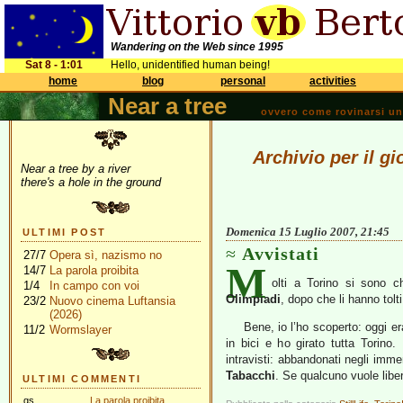
Wandering on the Web since 1995
Sat 8 - 1:01
Hello, unidentified human being!
home
blog
personal
activities
Near a tree
ovvero come rovinarsi una 
Archivio per il g
Near a tree by a river
there's a hole in the ground
Domenica 15 Luglio 2007, 21:45
ULTIMI POST
Avvistati
27/7
Opera sì, nazismo no
M
14/7
La parola proibita
olti a Torino si sono c
1/4
In campo con voi
Olimpiadi
, dopo che li hanno tolti
23/2
Nuovo cinema Luftansia
(2026)
Bene, io l’ho scoperto: oggi er
11/2
Wormslayer
in bici e ho girato tutta Torino.
intravisti: abbandonati negli imm
Tabacchi
. Se qualcuno vuole libe
ULTIMI COMMENTI
gs
La parola proibita