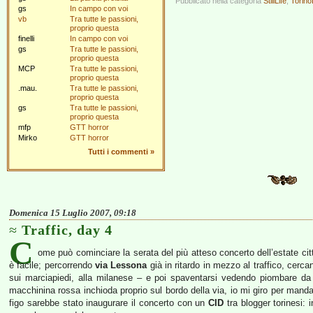
Pubblicato nella categoria
StillLife
,
Torin
gs
In campo con voi
vb
Tra tutte le passioni,
proprio questa
finelli
In campo con voi
gs
Tra tutte le passioni,
proprio questa
MCP
Tra tutte le passioni,
proprio questa
.mau.
Tra tutte le passioni,
proprio questa
gs
Tra tutte le passioni,
proprio questa
mfp
GTT horror
Mirko
GTT horror
Tutti i commenti
»
Domenica 15 Luglio 2007, 09:18
Traffic, day 4
C
ome può cominciare la serata del più atteso concerto dell’estate cit
è facile; percorrendo
via Lessona
già in ritardo in mezzo al traffico, cerc
sui marciapiedi, alla milanese – e poi spaventarsi vedendo piombare da 
macchinina rossa inchioda proprio sul bordo della via, io mi giro per manda
figo sarebbe stato inaugurare il concerto con un
CID
tra blogger torinesi: i