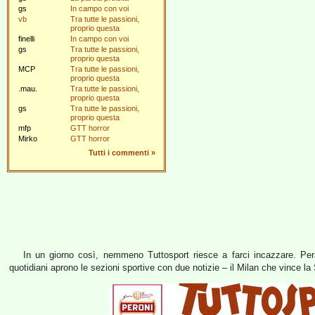
gs
In campo con voi
vb
Tra tutte le passioni,
proprio questa
finelli
In campo con voi
gs
Tra tutte le passioni,
proprio questa
MCP
Tra tutte le passioni,
proprio questa
.mau.
Tra tutte le passioni,
proprio questa
gs
Tra tutte le passioni,
proprio questa
mfp
GTT horror
Mirko
GTT horror
Tutti i commenti
»
In un giorno così, nemmeno Tuttosport riesce a farci incazzare. Peralt
quotidiani aprono le sezioni sportive con due notizie – il Milan che vince 