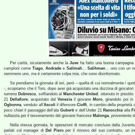
Per carità, sicuramente anche la
Juve
ha fatto una buona campagna ac
campioni come
Tiago
,
Andrade
e
Salimah
…
Salihman
… uno con un no
nemmeno uno, ma è certamente colpa mia, che sono disinformato.
Se prendiamo la giornata di ieri, però – quella di cui normalmente i quo
-, scopriamo che il Toro, dopo aver già acquistato una dozzina di giocatori n
rumeno
Dobrescu
, soffiandolo al
Manchester United
; ottenuto in prestit
21
Dellafiore
; acquistato dal
Venezia
il giovane
Moro
, girandolo poi i
Ogbonna
; venduto all’
Ascoli
il difensore
Cioffi
, in cambio della proprietà
poco chiari il passaggio dell’ala
Guberti
e dell’Under 21
Ranocchia
alla
F
nullaosta per il tesseramento del giovane francese
Malonga
, proveniente 
Nella stessa giornata, le operazioni di mercato concluse dalla Juv
parlati col manager di
Del Piero
per il rinnovo del suo contratto, un i