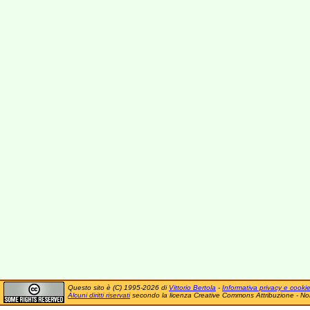
Questo sito è (C) 1995-2026 di
Vittorio Bertola
-
Informativa privacy e cooki
Alcuni diritti riservati
secondo la licenza Creative Commons Attribuzione - No