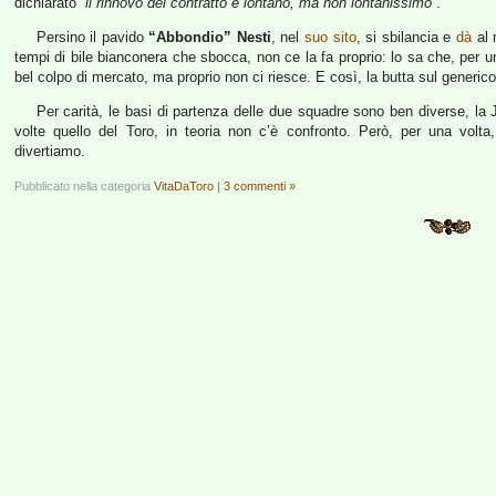
dichiarato
“il rinnovo del contratto è lontano, ma non lontanissimo”
.
Persino il pavido
“Abbondio” Nesti
, nel
suo sito
, si sbilancia e
dà
al 
tempi di bile bianconera che sbocca, non ce la fa proprio: lo sa che, per un
bel colpo di mercato, ma proprio non ci riesce. E così, la butta sul generico
Per carità, le basi di partenza delle due squadre sono ben diverse, la 
volte quello del Toro, in teoria non c’è confronto. Però, per una volt
divertiamo.
Pubblicato nella categoria
VitaDaToro
|
3 commenti »