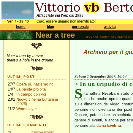
Affacciato sul Web dal 1995
Ven 7 - 19:40
Ciao, essere umano non identificato!
home
blog
personale
attività
Near a tree
ovvero come rovinarsi una 
Archivio per il g
Near a tree by a river
there's a hole in the ground
Sabato 1 Settembre 2007, 16:54
ULTIMI POST
In un tripudio di c
27/7
Opera sì, nazismo no
S
14/7
La parola proibita
tamattina
Recoba
è stato p
1/4
In campo con voi
solo, ma ho anche ripreso quasi 
23/2
Nuovo cinema Luftansia
(2026)
sulle dimensioni dei video, costrin
11/2
Wormslayer
persone non diventano dei pixel
Oppure, potete dare un’occhiata 
genere di eventi, e anche per scop
ULTIMI COMMENTI
persone alla
dama
Evelina
.
gs
La parola proibita