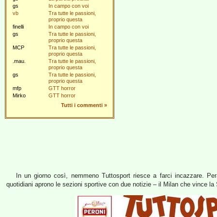
gs
In campo con voi
vb
Tra tutte le passioni,
proprio questa
finelli
In campo con voi
gs
Tra tutte le passioni,
proprio questa
MCP
Tra tutte le passioni,
proprio questa
.mau.
Tra tutte le passioni,
proprio questa
gs
Tra tutte le passioni,
proprio questa
mfp
GTT horror
Mirko
GTT horror
Tutti i commenti
»
In un giorno così, nemmeno Tuttosport riesce a farci incazzare. Peralt
quotidiani aprono le sezioni sportive con due notizie – il Milan che vince 