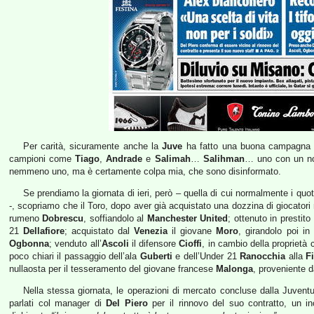
Per carità, sicuramente anche la
Juve
ha fatto una buona campagna ac
campioni come
Tiago
,
Andrade
e
Salimah
…
Salihman
… uno con un no
nemmeno uno, ma è certamente colpa mia, che sono disinformato.
Se prendiamo la giornata di ieri, però – quella di cui normalmente i quo
-, scopriamo che il Toro, dopo aver già acquistato una dozzina di giocatori n
rumeno
Dobrescu
, soffiandolo al
Manchester United
; ottenuto in prestit
21
Dellafiore
; acquistato dal
Venezia
il giovane
Moro
, girandolo poi i
Ogbonna
; venduto all’
Ascoli
il difensore
Cioffi
, in cambio della proprietà
poco chiari il passaggio dell’ala
Guberti
e dell’Under 21
Ranocchia
alla
F
nullaosta per il tesseramento del giovane francese
Malonga
, proveniente 
Nella stessa giornata, le operazioni di mercato concluse dalla Juv
parlati col manager di
Del Piero
per il rinnovo del suo contratto, un i