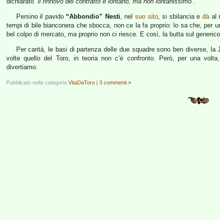
dichiarato
“il rinnovo del contratto è lontano, ma non lontanissimo”
.
Persino il pavido
“Abbondio” Nesti
, nel
suo sito
, si sbilancia e
dà
al 
tempi di bile bianconera che sbocca, non ce la fa proprio: lo sa che, per un
bel colpo di mercato, ma proprio non ci riesce. E così, la butta sul generico
Per carità, le basi di partenza delle due squadre sono ben diverse, la 
volte quello del Toro, in teoria non c’è confronto. Però, per una volt
divertiamo.
Pubblicato nella categoria
VitaDaToro
|
3 commenti »