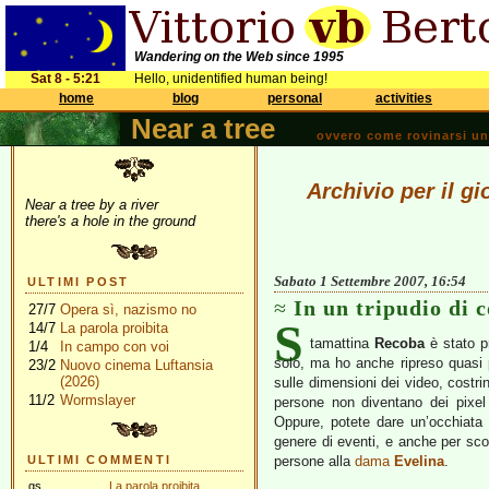
Wandering on the Web since 1995
Sat 8 - 5:21
Hello, unidentified human being!
home
blog
personal
activities
Near a tree
ovvero come rovinarsi una 
Archivio per il g
Near a tree by a river
there's a hole in the ground
Sabato 1 Settembre 2007, 16:54
ULTIMI POST
In un tripudio di c
27/7
Opera sì, nazismo no
S
14/7
La parola proibita
tamattina
Recoba
è stato p
1/4
In campo con voi
solo, ma ho anche ripreso quasi 
23/2
Nuovo cinema Luftansia
(2026)
sulle dimensioni dei video, costrin
11/2
Wormslayer
persone non diventano dei pixel
Oppure, potete dare un’occhiata 
genere di eventi, e anche per scop
ULTIMI COMMENTI
persone alla
dama
Evelina
.
gs
La parola proibita