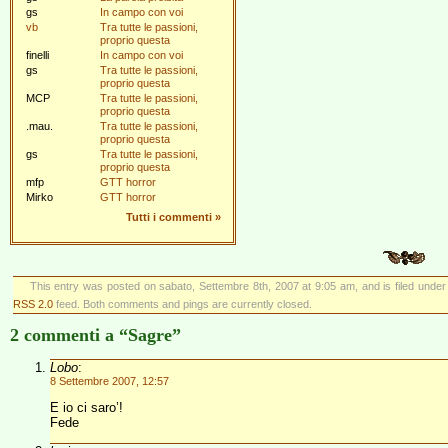
gs
In campo con voi
vb
Tra tutte le passioni,
proprio questa
finelli
In campo con voi
gs
Tra tutte le passioni,
proprio questa
MCP
Tra tutte le passioni,
proprio questa
.mau.
Tra tutte le passioni,
proprio questa
gs
Tra tutte le passioni,
proprio questa
mfp
GTT horror
Mirko
GTT horror
Tutti i commenti
»
This entry was posted on sabato, Settembre 8th, 2007 at 9:05 am, and is filed unde
RSS 2.0
feed. Both comments and pings are currently closed.
2 commenti a “Sagre”
Lobo
:
8 Settembre 2007, 12:57
E io ci saro’!
Fede