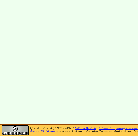
Questo sito è (C) 1995-2026 di
Vittorio Bertola
-
Informativa privacy e cooki
Alcuni diritti riservati
secondo la licenza Creative Commons Attribuzione - No