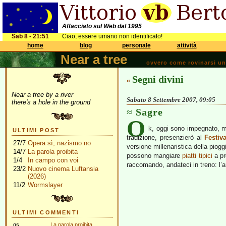
Affacciato sul Web dal 1995
Sab 8 - 21:51
Ciao, essere umano non identificato!
home
blog
personale
attività
Near a tree
ovvero come rovinarsi una 
Segni divini
«
Near a tree by a river
Sabato 8 Settembre 2007, 09:05
there's a hole in the ground
Sagre
O
k, oggi sono impegnato, 
ULTIMI POST
tradizione, presenzierò al
Festiv
27/7
Opera sì, nazismo no
versione millenaristica della piogg
14/7
La parola proibita
possono mangiare
piatti tipici
a pr
1/4
In campo con voi
raccomando, andateci in treno: l’a
23/2
Nuovo cinema Luftansia
(2026)
11/2
Wormslayer
ULTIMI COMMENTI
gs
La parola proibita