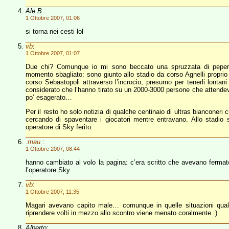
Ale B.
:
1 Ottobre 2007, 01:06
si torna nei cesti lol
vb
:
1 Ottobre 2007, 01:07
Due chi? Comunque io mi sono beccato una spruzzata di peperon
momento sbagliato: sono giunto allo stadio da corso Agnelli proprio 
corso Sebastopoli attraverso l’incrocio, presumo per tenerli lontan
considerato che l’hanno tirato su un 2000-3000 persone che attendev
po’ esagerato…
Per il resto ho solo notizia di qualche centinaio di ultras bianconer
cercando di spaventare i giocatori mentre entravano. Allo stadio s
operatore di Sky ferito.
.mau.
:
1 Ottobre 2007, 08:44
hanno cambiato al volo la pagina: c’era scritto che avevano fermat
l’operatore Sky.
vb
:
1 Ottobre 2007, 11:35
Magari avevano capito male… comunque in quelle situazioni qualsi
riprendere volti in mezzo allo scontro viene menato coralmente :)
Alberto
: