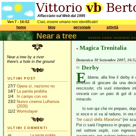
Affacciato sul Web dal 1995
Ven 7 - 16:02
Ciao, essere umano non identificato!
home
blog
personale
attività
Near a tree
ovvero come rovinarsi una 
Magica Trenitalia
«
Near a tree by a river
Domenica 30 Settembre 2007, 16:5
there's a hole in the ground
Derby
E
bbene, alla fine il derby è
ULTIMI POST
smesso di giocare da una decin
27/7
Opera sì, nazismo no
rescissite
; chi vuol intendere in
14/7
La parola proibita
vincerà con un paio di gol di s
1/4
In campo con voi
miracolo.
23/2
Nuovo cinema Luftansia
(2026)
Io son qui che mi preparo, dopo
11/2
Wormslayer
si esce e si va al raduno, in ora 
“
tre cazzi della Maratona
“
(mi scus
Poi ci sarà l’ingresso in gruppo, 
ULTIMI COMMENTI
nel settore ospiti, con ingres
gs
La parola proibita
avversaria; per evitare imboscate,