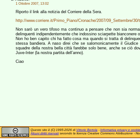
1 Ottobre 2007, 13:02
Riporto il link alla notizia del Corriere della Sera.
http://www.corriere.it/Primo_Piano/Cronache/2007/09_Settembre/30/to
Non sarò un vero tifoso ma continuo a pensare che non sia norm
delinquenti indipendentemente che indossino sciarpette bianconere o
Non ho ben capito chi ha fatto cosa ma quando si tratta di delinque
stessa bandiera. A naso direi che se salomonicamente il Giudice 
squadre della nostra bella città farebbe solo bene, anche se ciò dov
Juve-Inter (la nostra partita dell’anno).
Ciao
Questo sito è (C) 1995-2026 di
Vittorio Bertola
-
Informativa privacy e cooki
Alcuni diritti riservati
secondo la licenza Creative Commons Attribuzione - No