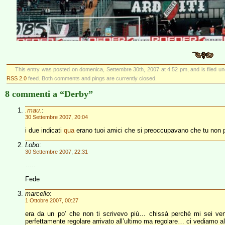
This entry was posted on domenica, Settembre 30th, 2007 at 4:52 pm, and is filed u
RSS 2.0
feed. Both comments and pings are currently closed.
8 commenti a “Derby”
.mau.
:
30 Settembre 2007, 20:04
i due indicati
qua
erano tuoi amici che si preoccupavano che tu non p
Lobo
:
30 Settembre 2007, 22:31
…..
Fede
marcello
:
1 Ottobre 2007, 00:27
era da un po’ che non ti scrivevo più… chissà perchè mi sei ven
perfettamente regolare arrivato all’ultimo ma regolare… ci vediamo a