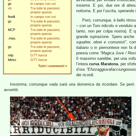
gs
In campo con voi
insieme. E poi, due ore di attesa
vb
Tra tutte le passioni,
notturna. E poi l’uscita, sperando 
proprio questa
finelli
In campo con voi
Però, comunque, è bello ritrov
gs
Tra tutte le passioni,
proprio questa
– con un Toro ridicolo e venduto a
MCP
Tra tutte le passioni,
tanto, non per colpa nostra). E qu
proprio questa
grande ispirazione. Spero anche 
.mau.
Tra tutte le passioni,
squatter, ebrei e comunisti”
, com
proprio questa
gs
Tra tutte le passioni,
italiano o in piemontese non fa d
proprio questa
poesia come
“Magica Juve / Resis
mfp
GTT horror
Il massimo sarebbe, per una volta
Mirko
GTT horror
l’intera
curva Maratona
, per sfot
Tutti i commenti
»
d’ora
“Eforzaggiuvafacciungooooo
dei ricordi.
Insomma, comunque vada sarà una domenica da ricordare. Se però v
avvertiti.