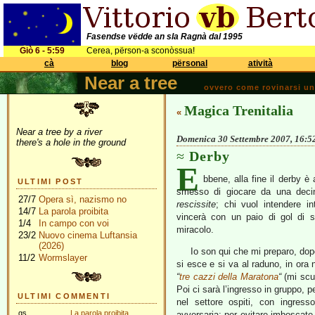
Fasendse vëdde an sla Ragnà dal 1995
Giò 6 - 5:59
Cerea, përson-a sconòssua!
cà
blog
përsonal
atività
Near a tree
ovvero come rovinarsi una 
Magica Trenitalia
«
Near a tree by a river
Domenica 30 Settembre 2007, 16:5
there's a hole in the ground
Derby
E
bbene, alla fine il derby è
ULTIMI POST
smesso di giocare da una decin
27/7
Opera sì, nazismo no
rescissite
; chi vuol intendere in
14/7
La parola proibita
vincerà con un paio di gol di s
1/4
In campo con voi
miracolo.
23/2
Nuovo cinema Luftansia
(2026)
Io son qui che mi preparo, dopo
11/2
Wormslayer
si esce e si va al raduno, in ora 
“
tre cazzi della Maratona
“
(mi scus
Poi ci sarà l’ingresso in gruppo, 
ULTIMI COMMENTI
nel settore ospiti, con ingres
gs
La parola proibita
avversaria; per evitare imboscate,