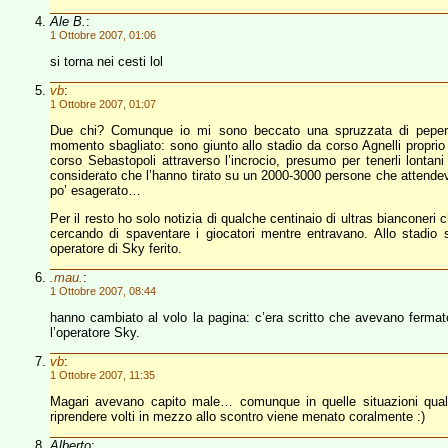
Ale B.
:
1 Ottobre 2007, 01:06
si torna nei cesti lol
vb
:
1 Ottobre 2007, 01:07
Due chi? Comunque io mi sono beccato una spruzzata di peperon
momento sbagliato: sono giunto allo stadio da corso Agnelli proprio 
corso Sebastopoli attraverso l’incrocio, presumo per tenerli lontan
considerato che l’hanno tirato su un 2000-3000 persone che attendev
po’ esagerato…
Per il resto ho solo notizia di qualche centinaio di ultras bianconer
cercando di spaventare i giocatori mentre entravano. Allo stadio s
operatore di Sky ferito.
.mau.
:
1 Ottobre 2007, 08:44
hanno cambiato al volo la pagina: c’era scritto che avevano fermat
l’operatore Sky.
vb
:
1 Ottobre 2007, 11:35
Magari avevano capito male… comunque in quelle situazioni qualsi
riprendere volti in mezzo allo scontro viene menato coralmente :)
Alberto
: