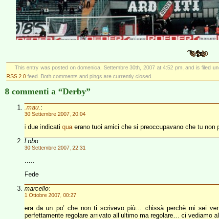
This entry was posted on domenica, Settembre 30th, 2007 at 4:52 pm, and is filed u
RSS 2.0
feed. Both comments and pings are currently closed.
8 commenti a “Derby”
.mau.
:
30 Settembre 2007, 20:04
i due indicati
qua
erano tuoi amici che si preoccupavano che tu non p
Lobo
:
30 Settembre 2007, 22:31
…..
Fede
marcello
:
1 Ottobre 2007, 00:27
era da un po’ che non ti scrivevo più… chissà perchè mi sei ven
perfettamente regolare arrivato all’ultimo ma regolare… ci vediamo a