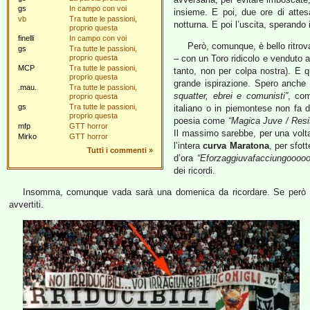
gs
In campo con voi
insieme. E poi, due ore di attesa
vb
Tra tutte le passioni,
notturna. E poi l’uscita, sperando 
proprio questa
finelli
In campo con voi
Però, comunque, è bello ritrov
gs
Tra tutte le passioni,
proprio questa
– con un Toro ridicolo e venduto a
MCP
Tra tutte le passioni,
tanto, non per colpa nostra). E qu
proprio questa
grande ispirazione. Spero anche 
.mau.
Tra tutte le passioni,
squatter, ebrei e comunisti”
, com
proprio questa
gs
Tra tutte le passioni,
italiano o in piemontese non fa d
proprio questa
poesia come
“Magica Juve / Resis
mfp
GTT horror
Il massimo sarebbe, per una volta
Mirko
GTT horror
l’intera
curva Maratona
, per sfot
Tutti i commenti
»
d’ora
“Eforzaggiuvafacciungooooo
dei ricordi.
Insomma, comunque vada sarà una domenica da ricordare. Se però v
avvertiti.