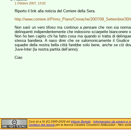
1 Ottobre 2007, 13:02
Riporto il link alla notizia del Corriere della Sera.
http://www.corriere.it/Primo_Piano/Cronache/2007/09_Settembre/30/to
Non sarò un vero tifoso ma continuo a pensare che non sia norm
delinquenti indipendentemente che indossino sciarpette bianconere o
Non ho ben capito chi ha fatto cosa ma quando si tratta di delinque
stessa bandiera. A naso direi che se salomonicamente il Giudice 
squadre della nostra bella città farebbe solo bene, anche se ciò dov
Juve-Inter (la nostra partita dell’anno).
Ciao
Cost sit a l'è (C) 1995-2026 ëd
Vittorio Bertola
-
Informassion sla privacy e si
Certidun drit riservà
për la licensa Creative Commons Atribussion - Nen comer