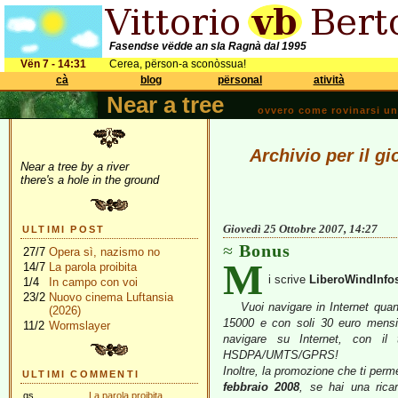
Fasendse vëdde an sla Ragnà dal 1995
Vën 7 - 14:31
Cerea, përson-a sconòssua!
cà
blog
përsonal
atività
Near a tree
ovvero come rovinarsi una 
Archivio per il g
Near a tree by a river
there's a hole in the ground
Giovedì 25 Ottobre 2007, 14:27
ULTIMI POST
Bonus
27/7
Opera sì, nazismo no
M
14/7
La parola proibita
i scrive
LiberoWindInfo
1/4
In campo con voi
23/2
Nuovo cinema Luftansia
Vuoi navigare in Internet quan
(2026)
15000 e con soli 30 euro mensi
11/2
Wormslayer
navigare su Internet, con il
HSDPA/UMTS/GPRS!
Inoltre, la promozione che ti perme
ULTIMI COMMENTI
febbraio 2008
, se hai una rica
gs
La parola proibita