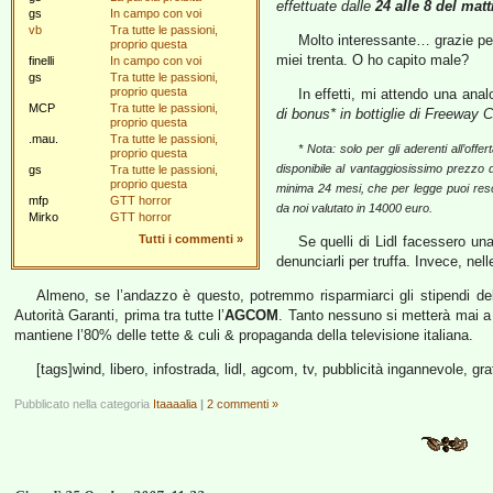
effettuate dalle
24 alle 8 del mat
gs
In campo con voi
vb
Tra tutte le passioni,
Molto interessante… grazie per l
proprio questa
miei trenta. O ho capito male?
finelli
In campo con voi
gs
Tra tutte le passioni,
proprio questa
In effetti, mi attendo una ana
MCP
Tra tutte le passioni,
di bonus* in bottiglie di Freeway C
proprio questa
.mau.
Tra tutte le passioni,
* Nota: solo per gli aderenti all’off
proprio questa
disponibile al vantaggiosissimo prezzo d
gs
Tra tutte le passioni,
proprio questa
minima 24 mesi, che per legge puoi resc
mfp
GTT horror
da noi valutato in 14000 euro.
Mirko
GTT horror
Tutti i commenti
»
Se quelli di Lidl facessero un
denunciarli per truffa. Invece, nell
Almeno, se l’andazzo è questo, potremmo risparmiarci gli stipendi delle
Autorità Garanti, prima tra tutte l’
AGCOM
. Tanto nessuno si metterà mai a d
mantiene l’80% delle tette & culi & propaganda della televisione italiana.
[tags]wind, libero, infostrada, lidl, agcom, tv, pubblicità ingannevole, gr
Pubblicato nella categoria
Itaaaalia
|
2 commenti »