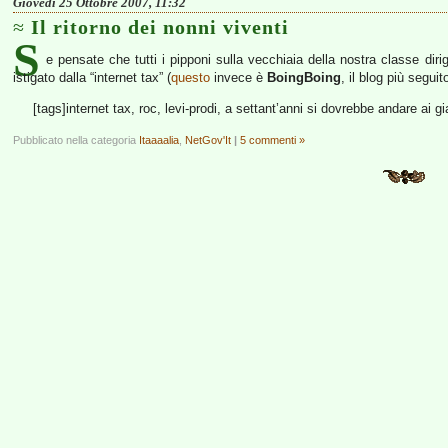
Giovedì 25 Ottobre 2007, 11:32
Il ritorno dei nonni viventi
S
e pensate che tutti i pipponi sulla vecchiaia della nostra classe dir
istigato dalla “internet tax” (
questo
invece è
BoingBoing
, il blog più segui
[tags]internet tax, roc, levi-prodi, a settant’anni si dovrebbe andare ai gia
Pubblicato nella categoria
Itaaaalia
,
NetGov'It
|
5 commenti »