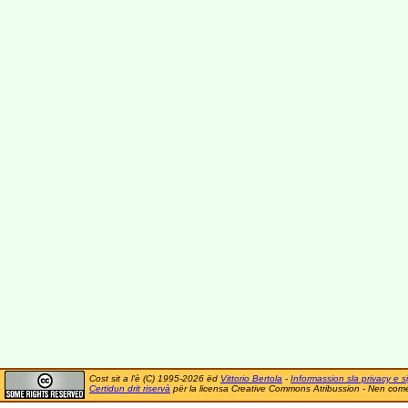
Cost sit a l'è (C) 1995-2026 ëd
Vittorio Bertola
-
Informassion sla privacy e si
Certidun drit riservà
për la licensa Creative Commons Atribussion - Nen comer