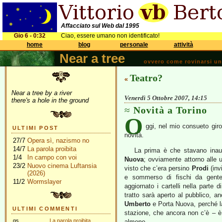
Affacciato sul Web dal 1995
Gio 6 - 0:32
Ciao, essere umano non identificato!
home
blog
personale
attività
Near a tree
ovvero come rovinarsi una 
Teatro?
«
Near a tree by a river
Venerdì 5 Ottobre 2007, 14:15
there's a hole in the ground
Novità a Torino
O
ggi, nel mio consueto giro 
ULTIMI POST
novità.
27/7
Opera sì, nazismo no
14/7
La parola proibita
La prima è che stavano inaug
1/4
In campo con voi
Nuova
; ovviamente attorno alle u
23/2
Nuovo cinema Luftansia
visto che c’era persino
Prodi
(invi
(2026)
e sommerso di fischi da gente
11/2
Wormslayer
aggiornato i cartelli nella parte 
tratto sarà aperto al pubblico, a
Umberto
e Porta Nuova, perché la
ULTIMI COMMENTI
stazione, che ancora non c’è – è f
gs
La parola proibita
almeno.