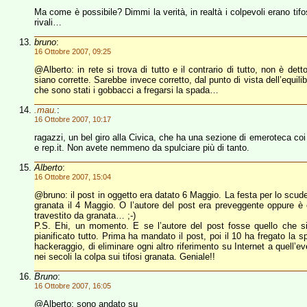
Ma come è possibile? Dimmi la verità, in realtà i colpevoli erano tifos
rivali…
bruno
:
16 Ottobre 2007, 09:25
@Alberto: in rete si trova di tutto e il contrario di tutto, non è dett
siano corrette. Sarebbe invece corretto, dal punto di vista dell’equilib
che sono stati i gobbacci a fregarsi la spada…
.mau.
:
16 Ottobre 2007, 10:17
ragazzi, un bel giro alla Civica, che ha una sezione di emeroteca co
e rep.it. Non avete nemmeno da spulciare più di tanto.
Alberto
:
16 Ottobre 2007, 15:04
@bruno: il post in oggetto era datato 6 Maggio. La festa per lo scudet
granata il 4 Maggio. O l’autore del post era preveggente oppure è e
travestito da granata… ;-)
P.S. Ehi, un momento. E se l’autore del post fosse quello che si
pianificato tutto. Prima ha mandato il post, poi il 10 ha fregato la s
hackeraggio, di eliminare ogni altro riferimento su Internet a quell’
nei secoli la colpa sui tifosi granata. Geniale!!
Bruno
:
16 Ottobre 2007, 16:05
@Alberto: sono andato su