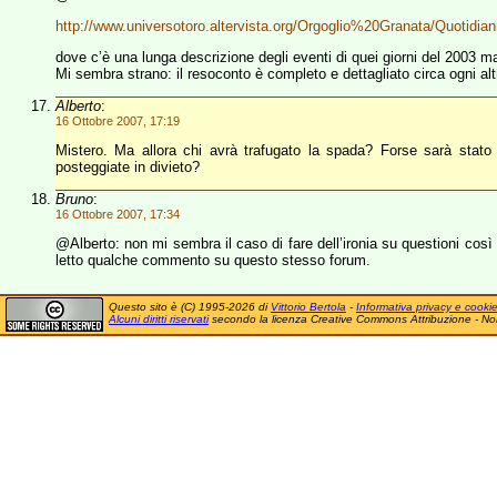
http://www.universotoro.altervista.org/Orgoglio%20Granata/Quotidian
dove c’è una lunga descrizione degli eventi di quei giorni del 2003 m
Mi sembra strano: il resoconto è completo e dettagliato circa ogni alt
Alberto
:
16 Ottobre 2007, 17:19
Mistero. Ma allora chi avrà trafugato la spada? Forse sarà stato
posteggiate in divieto?
Bruno
:
16 Ottobre 2007, 17:34
@Alberto: non mi sembra il caso di fare dell’ironia su questioni così 
letto qualche commento su questo stesso forum.
Questo sito è (C) 1995-2026 di
Vittorio Bertola
-
Informativa privacy e cooki
Alcuni diritti riservati
secondo la licenza Creative Commons Attribuzione - No