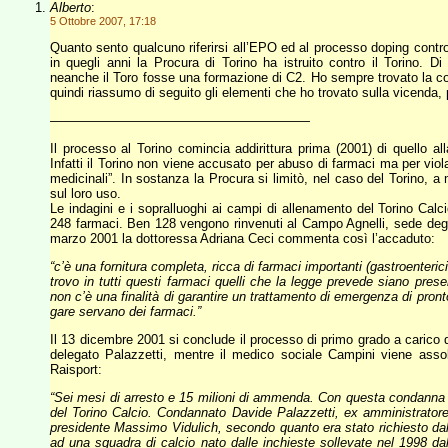
Alberto
:
5 Ottobre 2007, 17:18
Quanto sento qualcuno riferirsi all’EPO ed al processo doping contr
in quegli anni la Procura di Torino ha istruito contro il Torino. D
neanche il Toro fosse una formazione di C2. Ho sempre trovato la cosa
quindi riassumo di seguito gli elementi che ho trovato sulla vicenda,
————————————————————
Il processo al Torino comincia addirittura prima (2001) di quello 
Infatti il Torino non viene accusato per abuso di farmaci ma per vio
medicinali”. In sostanza la Procura si limitò, nel caso del Torino, a m
sul loro uso.
Le indagini e i sopralluoghi ai campi di allenamento del Torino Calc
248 farmaci. Ben 128 vengono rinvenuti al Campo Agnelli, sede degli 
marzo 2001 la dottoressa Adriana Ceci commenta così l’accaduto:
“c’è una fornitura completa, ricca di farmaci importanti (gastroenteric
trovo in tutti questi farmaci quelli che la legge prevede siano pres
non c’è una finalità di garantire un trattamento di emergenza di pron
gare servano dei farmaci.”
Il 13 dicembre 2001 si conclude il processo di primo grado a carico d
delegato Palazzetti, mentre il medico sociale Campini viene assolt
Raisport:
“Sei mesi di arresto e 15 milioni di ammenda. Con questa condanna si
del Torino Calcio. Condannato Davide Palazzetti, ex amministratore 
presidente Massimo Vidulich, secondo quanto era stato richiesto d
ad una squadra di calcio nato dalle inchieste sollevate nel 1998 dal