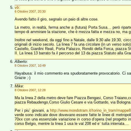
vb
:
6 Ottobre 2007, 20:30
Avendo fatto il giro, segnalo un paio di altre cose.
La metro, in realtà, ferma anche a (futura) Porta Susa… però ripart
tempo di ammirare la stazione, che è mezza fatta e mezza no, ma già
Inoltre nel weekend, da oggi fino a Natale, dalle 9:30 alle 19:30, circ
originali di inizio secolo. La linea 7 fa una circolare (in un verso s
Castello, Giardini Reali, Porta Palazzo, Rondò della Forca, piazza S
II. La linea 13 barrato fa il percorso del 13 da piazza Statuto alla G
Alberto
:
8 Ottobre 2007, 10:49
Hayabusa: il mio commento era spudoratamente provocatorio. Ci sare
Grazie ;-)
Mike
:
8 Ottobre 2007, 12:28
Ma la linea 2 della metro deve fare Piazza Bengasi, Corso Traiano,
piazza Rebaudengo,Corso Giulio Cesare e via Gottardo, via Bologna.
Per i piu` giovani, a
http://www.mondotram.it/torino_in_tram/mappe
verde sono indicate dove dovevano essere fatte le linee di metropoli
70xx con una essenziale variazione in corso d’opera (nel progetto in
corso Belgio, mentre la linea 1 usa le val 208 ed e` tutta interrata….