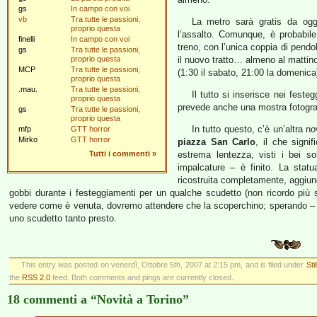
gs
In campo con voi
vb
Tra tutte le passioni,
La metro sarà gratis da og
proprio questa
l’assalto. Comunque, è probabil
finelli
In campo con voi
treno, con l’unica coppia di pend
gs
Tra tutte le passioni,
proprio questa
il nuovo tratto… almeno al mattino,
MCP
Tra tutte le passioni,
(1:30 il sabato, 21:00 la domenica
proprio questa
.mau.
Tra tutte le passioni,
Il tutto si inserisce nei festeg
proprio questa
prevede anche una mostra fotografic
gs
Tra tutte le passioni,
proprio questa
In tutto questo, c’è un’altra n
mfp
GTT horror
Mirko
GTT horror
piazza San Carlo
, il che signi
Tutti i commenti
»
estrema lentezza, visti i bei so
impalcature – è finito. La sta
ricostruita completamente, aggiun
gobbi durante i festeggiamenti per un qualche scudetto (non ricordo più se
vedere come è venuta, dovremo attendere che la scoperchino; sperando – s
uno scudetto tanto presto.
This entry was posted on venerdì, Ottobre 5th, 2007 at 2:15 pm, and is filed under
Stil
the
RSS 2.0
feed. Both comments and pings are currently closed.
18 commenti a “Novità a Torino”