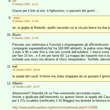
vb
:
8 Ottobre 2007, 14:11
Grazie per il link al sito: è fighissimo, ci passerò dei giorni…
.mau.
:
8 Ottobre 2007, 17:00
ah, la griglia di Rolando, quello secondo cui la via più breve tra due p
Bruno
:
8 Ottobre 2007, 17:43
Passate una settimana a Funchal e rimpiangerete gli efficientissimi tr
compagnie separate(funchal ha 160.000 abitanti), le paline sono illeggib
1 euro e 90 e vale fino a che non scendi dall’autobus. I mezzi sono v
per fare 15 km., e 4 ore per farne 60. La mappa dei trasporti non è la
richiede una mezz’ora almeno di sforzi interpretativi. Terribile, davvero
wal
:
14 Ottobre 2007, 18:44
la spada del caval ‘d brons era stata strappata da un granata il giorno
Alberto
:
15 Ottobre 2007, 18:37
Attenzione!!! Stavolta vb ce l’hai veramente raccontata soave…
Anche a giudicare dall’intervento su questo forum la spada del Cava
per il 27o scudetto (verificatisi il 10 Maggio) ma durante la famosa ma
http://www.politicaonline.org/forum/showthread.php?t=53266