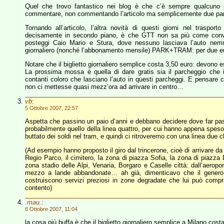
Quel che trovo fantastico nei blog è che c’è sempre qualcuno p
commentare, non commentando l’articolo ma semplicemente due parole 
Tornando all’articolo, l’altra novità di questi giorni nel traspor
decisamente in secondo piano, è che GTT non sa più come convince
posteggi Caio Mario e Stura, dove nessuno lasciava l’auto nemme
giornaliero (nonché l’abbonamento mensile) PARK+TRAM: per due euro p
Notare che il biglietto giornaliero semplice costa 3,50 euro: devono e
La prossima mossa è quella di dare gratis sia il parcheggio che 
contanti coloro che lasciano l’auto in questi parcheggi. E pensar
non ci mettesse quasi mezz’ora ad arrivare in centro…
vb
:
5 Ottobre 2007, 22:57
Aspetta che passino un paio d’anni e debbano decidere dove far pass
probabilmente quello della linea quattro, per cui hanno appena speso
buttato dei soldi nel tram, e quindi ci ritroveremo con una linea due c
(Ad esempio hanno proposto il giro dal trincerone, cioè di arrivare 
Regio Parco, il cimitero, la zona di piazza Sofia, la zona di piazza 
zona stadio delle Alpi, Venaria, Borgaro e Caselle città: dall’aeropo
mezzo a lande abbandonate… ah già, dimenticavo che il genero di
costruiscono servizi preziosi in zone degradate che lui può compr
contento)
.mau.
:
6 Ottobre 2007, 11:04
la cosa più buffa è che il biglietto giornaliero semplice a Milano cost