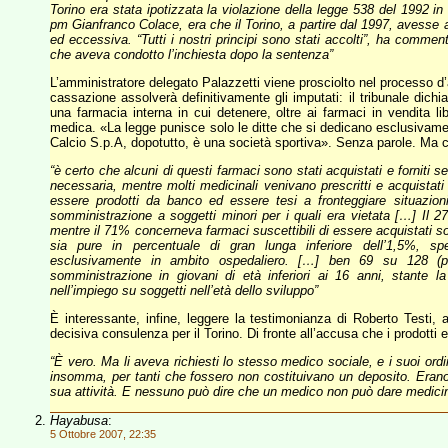
Torino era stata ipotizzata la violazione della legge 538 del 1992 in
pm Gianfranco Colace, era che il Torino, a partire dal 1997, avesse a
ed eccessiva. “Tutti i nostri principi sono stati accolti”, ha commen
che aveva condotto l’inchiesta dopo la sentenza”
L’amministratore delegato Palazzetti viene prosciolto nel processo d’
cassazione assolverà definitivamente gli imputati: il tribunale dichiar
una farmacia interna in cui detenere, oltre ai farmaci in vendita li
medica. «La legge punisce solo le ditte che si dedicano esclusivame
Calcio S.p.A, dopotutto, è una società sportiva». Senza parole. Ma c’
“è certo che alcuni di questi farmaci sono stati acquistati e forniti
necessaria, mentre molti medicinali venivano prescritti e acquistat
essere prodotti da banco ed essere tesi a fronteggiare situazion
somministrazione a soggetti minori per i quali era vietata […] Il 2
mentre il 71% concerneva farmaci suscettibili di essere acquistati so
sia pure in percentuale di gran lunga inferiore dell’1,5%, spe
esclusivamente in ambito ospedaliero. […] ben 69 su 128 (par
somministrazione in giovani di età inferiori ai 16 anni, stante la ser
nell’impiego su soggetti nell’età dello sviluppo”
È interessante, infine, leggere la testimonianza di Roberto Testi
decisiva consulenza per il Torino. Di fronte all’accusa che i prodotti 
“È vero. Ma li aveva richiesti lo stesso medico sociale, e i suoi ord
insomma, per tanti che fossero non costituivano un deposito. Eran
sua attività. E nessuno può dire che un medico non può dare medici
Hayabusa
:
5 Ottobre 2007, 22:35