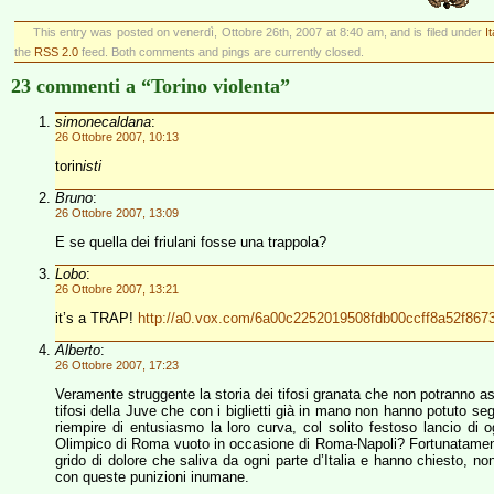
This entry was posted on venerdì, Ottobre 26th, 2007 at 8:40 am, and is filed under
I
the
RSS 2.0
feed. Both comments and pings are currently closed.
23 commenti a “Torino violenta”
simonecaldana
:
26 Ottobre 2007, 10:13
torin
isti
Bruno
:
26 Ottobre 2007, 13:09
E se quella dei friulani fosse una trappola?
Lobo
:
26 Ottobre 2007, 13:21
it’s a TRAP!
http://a0.vox.com/6a00c2252019508fdb00ccff8a52f8673
Alberto
:
26 Ottobre 2007, 17:23
Veramente struggente la storia dei tifosi granata che non potranno a
tifosi della Juve che con i biglietti già in mano non hanno potuto seg
riempire di entusiasmo la loro curva, col solito festoso lancio di
Olimpico di Roma vuoto in occasione di Roma-Napoli? Fortunatamente l
grido di dolore che saliva da ogni parte d’Italia e hanno chiesto, n
con queste punizioni inumane.