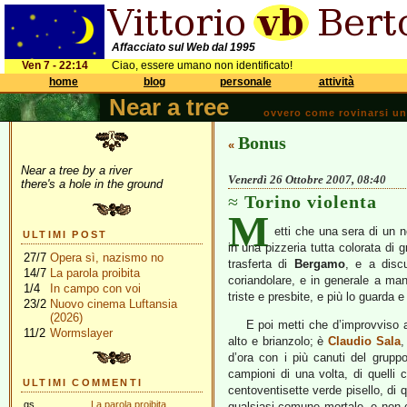
Affacciato sul Web dal 1995
Ven 7 - 22:14
Ciao, essere umano non identificato!
home
blog
personale
attività
Near a tree
ovvero come rovinarsi una 
Bonus
«
Near a tree by a river
Venerdì 26 Ottobre 2007, 08:40
there's a hole in the ground
Torino violenta
M
etti che una sera di un 
ULTIMI POST
in una pizzeria tutta colorata di 
27/7
Opera sì, nazismo no
trasferta di
Bergamo
, e a discu
14/7
La parola proibita
coriandolare, e in generale a man
1/4
In campo con voi
triste e presbite, e più lo guarda 
23/2
Nuovo cinema Luftansia
(2026)
E poi metti che d’improvviso a
11/2
Wormslayer
alto e brianzolo; è
Claudio Sala
,
d’ora con i più canuti del gruppo
campioni di una volta, di quelli
ULTIMI COMMENTI
centoventisette verde pisello, di 
gs
La parola proibita
qualsiasi comune mortale, e no