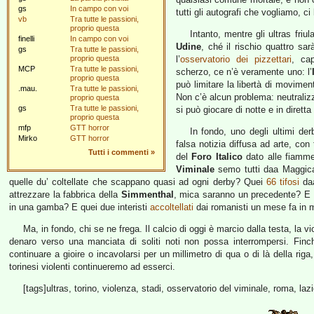
gs
In campo con voi
tutti gli autografi che vogliamo, ci 
vb
Tra tutte le passioni,
proprio questa
Intanto, mentre gli ultras friu
finelli
In campo con voi
Udine
, ché il rischio quattro sa
gs
Tra tutte le passioni,
proprio questa
l’
osservatorio dei pizzettari
, ca
MCP
Tra tutte le passioni,
scherzo, ce n’è veramente uno: l’
proprio questa
può limitare la libertà di moviment
.mau.
Tra tutte le passioni,
Non c’è alcun problema: neutralizzat
proprio questa
gs
Tra tutte le passioni,
si può giocare di notte e in diretta
proprio questa
mfp
GTT horror
In fondo, uno degli ultimi de
Mirko
GTT horror
falsa notizia diffusa ad arte, co
Tutti i commenti
»
del
Foro Italico
dato alle fiamme
Viminale
semo tutti daa Maggica
quelle du’ coltellate che scappano quasi ad ogni derby? Quei
66 tifosi
daa
attrezzare la fabbrica della
Simmenthal
, mica saranno un precedente? E
in una gamba? E quei due interisti
accoltellati
dai romanisti un mese fa in m
Ma, in fondo, chi se ne frega. Il calcio di oggi è marcio dalla testa, la 
denaro verso una manciata di soliti noti non possa interrompersi. Finché 
continuare a gioire o incavolarsi per un millimetro di qua o di là della riga
torinesi violenti continueremo ad esserci.
[tags]ultras, torino, violenza, stadi, osservatorio del viminale, roma, lazi