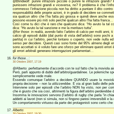
@Blindwolf: punire infrazioni piccole o punire le infrazioni grandi?
punissero infrazioni grandi e viceversa, no? Il problema è che l’inf
commesso l’infrazione piccola non ha diritto a puntare il dito contro 
responsabilità delle proprie azioni, è in grado di decidere se comme
sia qualcun altro che l’ha fatta più grossa e quindi deve anche e
possono essere più miti solo perché qualcun altro l’ha fatta franca…
Così come tu dici che è raro che qualcuno dica: “Ho avuto la tal c
dica: “Ho avuto la tal sanzione e me la meritavo tutta”.
@for those: in realtà, avendo fatto l’arbitro di calcio per molti anni
calcio gli episodi dubbi (dal punto di vista dell’arbitro) sono pochi a
partita) in cui l’arbitro, perché lontano o coperto, non vede nulla ed
senso per decidere. Questi casi sono fonte del 95% almeno degli errori
sono accettati si è voluto fare uno sforzo per eliminare questi errori
gli errori arbitrali generano interrogazioni parlamentari…
for those...
:
30 Ottobre 2007, 17:19
@Alberto: perfettamente d’accordo con te sul fatto che la moviola ai
Però, parli appunto di dubbi dell’arbitro/guardalinee. Le polemiche
semplicemente vede male.
Essendo comunque l’arbitro a decidere QUANDO usare la moviola i
propria decisione – non la utilizzerebbe. E via al gran ballo delle p
Interviene solo per episodi che l’arbitro NON ha visto, non per corre
che è giusto che sia così, altrimenti la figura dell’arbitro perderebbe 
Insomma le innovazioni servono (l’arbitro di rugby che parla “in chi
addetti ai lavori (non si simula, non si fingono paresi irreversibili e l
Un comportamento virtuoso da parte dei protagonisti sono certo che s
Alberto
:
30 Ottobre 2007, 19:30