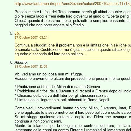
http://www.lastampa.it/sport/cmsSezioni/calcio/200710articoli/11715g
Probabilmente i tifosi del Toro saranno perciò gli ultimi a subire que
gioire senza lacci e freni della loro gioventù al grido di “Libertà per gli
Chissà quando il prossimo tifoso, poliziotto o semplice passante ci 
peggiori che non poter andare allo Stadio…
vb
:
27 Ottobre 2007, 03:24
Continua a sfuggirti che il problema non è la limitazione in sè (che 
è sancita dalla Costituzione, ma è giustificabile in queste situazioni) 
squadre a seconda del loro peso politico…
Alberto
:
29 Ottobre 2007, 11:58
Vb, vediamo un po’ cosa non mi sfugge.
Riassumo brevemente alcuni dei provvedimenti presi in merito quest
* Proibizione ai tifosi del Milan di recarsi a Genova
* Probizione ai tifosi della Juventus di recarsi a Firenze dopo gli inci
* Chiusura della curva dell’Inter per gli striscioni razzisti
* Limitazioni all’ingresso ai soli abbonati in Roma-Napoli
Come vedi i provvedimenti hanno colpito: Milan, Juventus, Inter,
viene applicato lo stesso metro per il loro peso politico e quale sare
Se mi sfugge qualcosa aiutami a capire ma l’idea che ovunque ci 
continua a non convincermi.
Mentre tu ti lamenti per la congiura nei confronti del Toro, i milanist
lamentano della congiura contro l’Inter e i romanisti si lamentano d