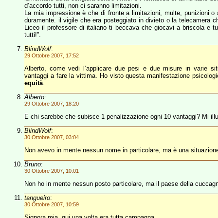
d’accordo tutti, non ci saranno limitazioni.
La mia impressione è che di fronte a limitazioni, multe, punizioni o
duramente. il vigile che era posteggiato in divieto o la telecamera 
Liceo il professore di italiano ti beccava che giocavi a briscola e
tutti!”.
BlindWolf
:
29 Ottobre 2007, 17:52
Alberto, come vedi l’applicare due pesi e due misure in varie si
vantaggi a fare la vittima. Ho visto questa manifestazione psicologi
equità
.
Alberto
:
29 Ottobre 2007, 18:20
E chi sarebbe che subisce 1 penalizzazione ogni 10 vantaggi? Mi illum
BlindWolf
:
30 Ottobre 2007, 03:04
Non avevo in mente nessun nome in particolare, ma è una situazione 
Bruno
:
30 Ottobre 2007, 10:01
Non ho in mente nessun posto particolare, ma il paese della cuccagn
tangueiro
:
30 Ottobre 2007, 10:59
Signora mia, qui una volta era tutta campagna