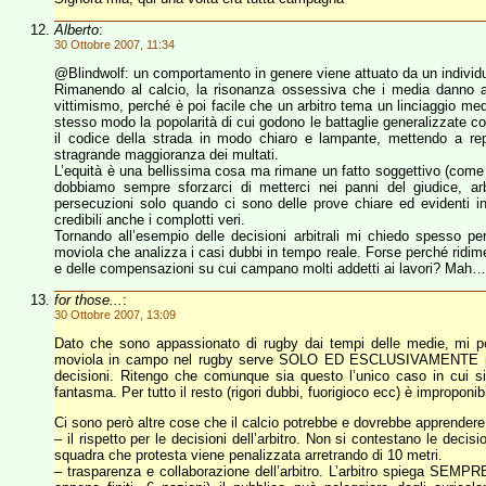
Alberto
:
30 Ottobre 2007, 11:34
@Blindwolf: un comportamento in genere viene attuato da un individ
Rimanendo al calcio, la risonanza ossessiva che i media danno alle
vittimismo, perché è poi facile che un arbitro tema un linciaggio med
stesso modo la popolarità di cui godono le battaglie generalizzate c
il codice della strada in modo chiaro e lampante, mettendo a repe
stragrande maggioranza dei multati.
L’equità è una bellissima cosa ma rimane un fatto soggettivo (com
dobbiamo sempre sforzarci di metterci nei panni del giudice, arb
persecuzioni solo quando ci sono delle prove chiare ed evidenti i
credibili anche i complotti veri.
Tornando all’esempio delle decisioni arbitrali mi chiedo spesso pe
moviola che analizza i casi dubbi in tempo reale. Forse perché ridi
e delle compensazioni su cui campano molti addetti ai lavori? Mah…
for those...
:
30 Ottobre 2007, 13:09
Dato che sono appassionato di rugby dai tempi delle medie, mi p
moviola in campo nel rugby serve SOLO ED ESCLUSIVAMENTE per
decisioni. Ritengo che comunque sia questo l’unico caso in cui s
fantasma. Per tutto il resto (rigori dubbi, fuorigioco ecc) è improponi
Ci sono però altre cose che il calcio potrebbe e dovrebbe apprendere
– il rispetto per le decisioni dell’arbitro. Non si contestano le dec
squadra che protesta viene penalizzata arretrando di 10 metri.
– trasparenza e collaborazione dell’arbitro. L’arbitro spiega SEMPRE 