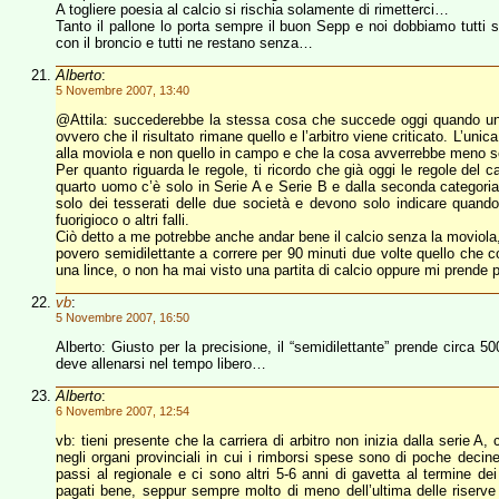
A togliere poesia al calcio si rischia solamente di rimetterci…
Tanto il pallone lo porta sempre il buon Sepp e noi dobbiamo tutti 
con il broncio e tutti ne restano senza…
Alberto
:
5 Novembre 2007, 13:40
@Attila: succederebbe la stessa cosa che succede oggi quando un 
ovvero che il risultato rimane quello e l’arbitro viene criticato. L’uni
alla moviola e non quello in campo e che la cosa avverrebbe meno s
Per quanto riguarda le regole, ti ricordo che già oggi le regole del cal
quarto uomo c’è solo in Serie A e Serie B e dalla seconda categoria 
solo dei tesserati delle due società e devono solo indicare quando
fuorigioco o altri falli.
Ciò detto a me potrebbe anche andar bene il calcio senza la moviola, 
povero semidilettante a correre per 90 minuti due volte quello che co
una lince, o non ha mai visto una partita di calcio oppure mi prende pe
vb
:
5 Novembre 2007, 16:50
Alberto: Giusto per la precisione, il “semidilettante” prende circa 5
deve allenarsi nel tempo libero…
Alberto
:
6 Novembre 2007, 12:54
vb: tieni presente che la carriera di arbitro non inizia dalla serie A
negli organi provinciali in cui i rimborsi spese sono di poche decin
passi al regionale e ci sono altri 5-6 anni di gavetta al termine dei
pagati bene, seppur sempre molto di meno dell’ultima delle riserv