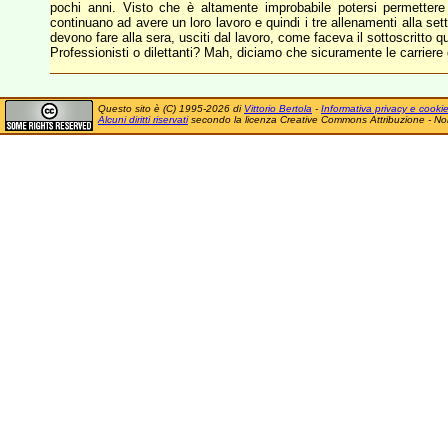
pochi anni. Visto che è altamente improbabile potersi permettere 
continuano ad avere un loro lavoro e quindi i tre allenamenti alla set
devono fare alla sera, usciti dal lavoro, come faceva il sottoscritto 
Professionisti o dilettanti? Mah, diciamo che sicuramente le carriere d
Questo sito è (C) 1995-2026 di
Vittorio Bertola
-
Informativa privacy e cooki
Alcuni diritti riservati
secondo la licenza Creative Commons Attribuzione - No