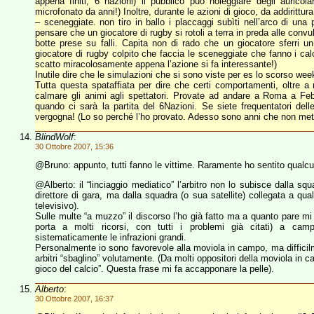
appena finiti, 6 nazioni) il pubblico può noleggiare degli auricol
microfonato da anni!) Inoltre, durante le azioni di gioco, da addirittura
– sceneggiate. non tiro in ballo i placcaggi subìti nell’arco di un
pensare che un giocatore di rugby si rotoli a terra in preda alle convu
botte prese su falli. Capita non di rado che un giocatore sferri u
giocatore di rugby colpito che faccia le sceneggiate che fanno i calc
scatto miracolosamente appena l’azione si fa interessante!)
Inutile dire che le simulazioni che si sono viste per es lo scorso we
Tutta questa spataffiata per dire che certi comportamenti, oltre a r
calmare gli animi agli spettatori. Provate ad andare a Roma a Febbr
quando ci sarà la partita del 6Nazioni. Se siete frequentatori dell
vergogna! (Lo so perché l’ho provato. Adesso sono anni che non metto
BlindWolf
:
30 Ottobre 2007, 15:36
@Bruno: appunto, tutti fanno le vittime. Raramente ho sentito qualcu
@Alberto: il “linciaggio mediatico” l’arbitro non lo subisce dalla s
direttore di gara, ma dalla squadra (o sua satellite) collegata a q
televisivo).
Sulle multe “a muzzo” il discorso l’ho già fatto ma a quanto pare mi t
porta a molti ricorsi, con tutti i problemi già citati) a ca
sistematicamente le infrazioni grandi.
Personalmente io sono favorevole alla moviola in campo, ma difficil
arbitri “sbaglino” volutamente. (Da molti oppositori della moviola in cam
gioco del calcio”. Questa frase mi fa accapponare la pelle).
Alberto
:
30 Ottobre 2007, 16:37