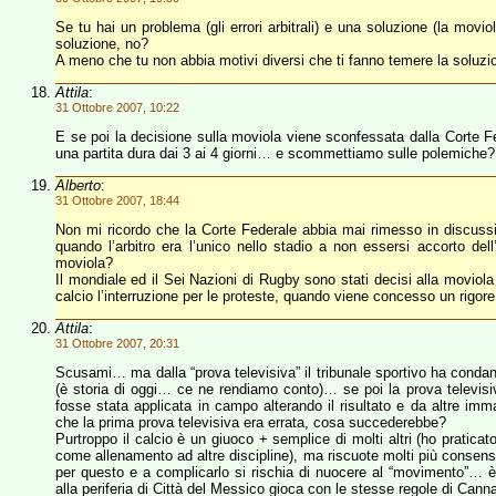
Se tu hai un problema (gli errori arbitrali) e una soluzione (la movio
soluzione, no?
A meno che tu non abbia motivi diversi che ti fanno temere la soluz
Attila
:
31 Ottobre 2007, 10:22
E se poi la decisione sulla moviola viene sconfessata dalla Corte
una partita dura dai 3 ai 4 giorni… e scommettiamo sulle polemiche?
Alberto
:
31 Ottobre 2007, 18:44
Non mi ricordo che la Corte Federale abbia mai rimesso in discussion
quando l’arbitro era l’unico nello stadio a non essersi accorto dell
moviola?
Il mondiale ed il Sei Nazioni di Rugby sono stati decisi alla moviola
calcio l’interruzione per le proteste, quando viene concesso un rigo
Attila
:
31 Ottobre 2007, 20:31
Scusami… ma dalla “prova televisiva” il tribunale sportivo ha condann
(è storia di oggi… ce ne rendiamo conto)… se poi la prova televisi
fosse stata applicata in campo alterando il risultato e da altre imm
che la prima prova televisiva era errata, cosa succederebbe?
Purtroppo il calcio è un giuoco + semplice di molti altri (ho praticat
come allenamento ad altre discipline), ma riscuote molti più consensi
per questo e a complicarlo si rischia di nuocere al “movimento”… 
alla periferia di Città del Messico gioca con le stesse regole di Cann