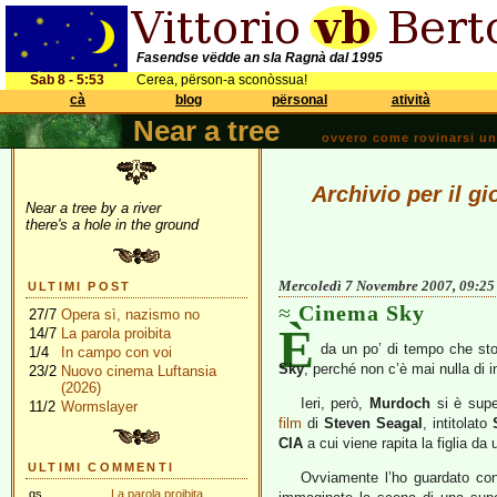
Fasendse vëdde an sla Ragnà dal 1995
Sab 8 - 5:53
Cerea, përson-a sconòssua!
cà
blog
përsonal
atività
Near a tree
ovvero come rovinarsi una 
Archivio per il g
Near a tree by a river
there's a hole in the ground
Mercoledì 7 Novembre 2007, 09:25
ULTIMI POST
Cinema Sky
27/7
Opera sì, nazismo no
È
14/7
La parola proibita
da un po’ di tempo che sto
1/4
In campo con voi
Sky
, perché non c’è mai nulla di 
23/2
Nuovo cinema Luftansia
(2026)
Ieri, però,
Murdoch
si è supe
11/2
Wormslayer
film
di
Steven Seagal
, intitolato
CIA
a cui viene rapita la figlia da
ULTIMI COMMENTI
Ovviamente l’ho guardato con
gs
La parola proibita