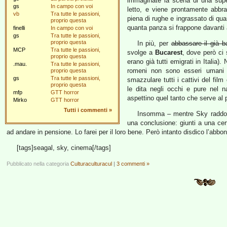
immaginate la scena di una sup
gs
In campo con voi
letto, e viene prontamente abbr
vb
Tra tutte le passioni,
piena di rughe e ingrassato di qua
proprio questa
quanta panza si frappone davanti a 
finelli
In campo con voi
gs
Tra tutte le passioni,
proprio questa
In più, per
abbassare il già 
MCP
Tra tutte le passioni,
svolge a
Bucarest
, dove però ci 
proprio questa
erano già tutti emigrati in Italia)
.mau.
Tra tutte le passioni,
romeni non sono esseri uman
proprio questa
gs
Tra tutte le passioni,
smazzulare tutti i cattivi del film
proprio questa
le dita negli occhi e pure nel 
mfp
GTT horror
aspettino quel tanto che serve al
Mirko
GTT horror
Tutti i commenti
»
Insomma – mentre Sky raddo
una conclusione: giunti a una cert
ad andare in pensione. Lo farei per il loro bene. Però intanto disdico l’abb
[tags]seagal, sky, cinema[/tags]
Pubblicato nella categoria
Culturaculturacul
|
3 commenti »