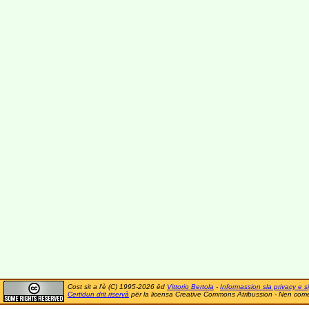
Cost sit a l'è (C) 1995-2026 ëd
Vittorio Bertola
-
Informassion sla privacy e si
Certidun drit riservà
për la licensa Creative Commons Atribussion - Nen comer