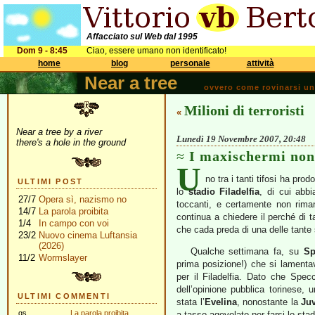
Affacciato sul Web dal 1995
Dom 9 - 8:45
Ciao, essere umano non identificato!
home
blog
personale
attività
Near a tree
ovvero come rovinarsi una 
Milioni di terroristi
«
Near a tree by a river
Lunedì 19 Novembre 2007, 20:48
there's a hole in the ground
I maxischermi non
U
no tra i tanti tifosi ha prod
ULTIMI POST
lo
stadio Filadelfia
, di cui abb
27/7
Opera sì, nazismo no
toccanti, e certamente non riman
14/7
La parola proibita
continua a chiedere il perché di ta
1/4
In campo con voi
che cada preda di una delle tante 
23/2
Nuovo cinema Luftansia
(2026)
Qualche settimana fa, su
Sp
11/2
Wormslayer
prima posizione!) che si lamentav
per il Filadelfia. Dato che Spec
dell’opinione pubblica torinese,
ULTIMI COMMENTI
stata l’
Evelina
, nonostante la
Ju
gs
La parola proibita
a tasso agevolato per farsi lo sta