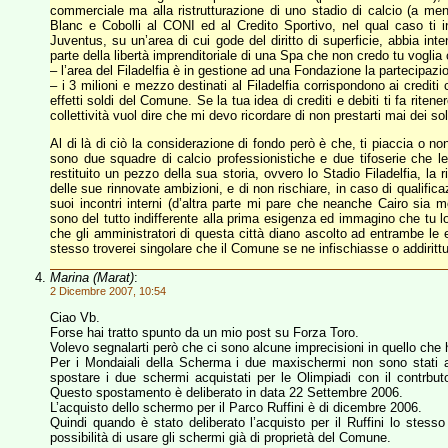
commerciale ma alla ristrutturazione di uno stadio di calcio (a m
Blanc e Cobolli al CONI ed al Credito Sportivo, nel qual caso ti i
Juventus, su un’area di cui gode del diritto di superficie, abbia in
parte della libertà imprenditoriale di una Spa che non credo tu voglia
– l’area del Filadelfia è in gestione ad una Fondazione la partecipazio
– i 3 milioni e mezzo destinati al Filadelfia corrispondono ai credit
effetti soldi del Comune. Se la tua idea di crediti e debiti ti fa riten
collettività vuol dire che mi devo ricordare di non prestarti mai dei so
Al di là di ciò la considerazione di fondo però è che, ti piaccia o non
sono due squadre di calcio professionistiche e due tifoserie che le
restituito un pezzo della sua storia, ovvero lo Stadio Filadelfia, la r
delle sue rinnovate ambizioni, e di non rischiare, in caso di qualific
suoi incontri interni (d’altra parte mi pare che neanche Cairo sia 
sono del tutto indifferente alla prima esigenza ed immagino che tu 
che gli amministratori di questa città diano ascolto ad entrambe le
stesso troverei singolare che il Comune se ne infischiasse o addiri
Marina (Marat)
:
2 Dicembre 2007, 10:54
Ciao Vb.
Forse hai tratto spunto da un mio post su Forza Toro.
Volevo segnalarti però che ci sono alcune imprecisioni in quello che h
Per i Mondaiali della Scherma i due maxischermi non sono stati a
spostare i due schermi acquistati per le Olimpiadi con il contrb
Questo spostamento è deliberato in data 22 Settembre 2006.
L’acquisto dello schermo per il Parco Ruffini è di dicembre 2006.
Quindi quando è stato deliberato l’acquisto per il Ruffini lo stes
possibilità di usare gli schermi già di proprietà del Comune.