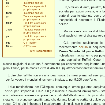
gs
In campo con voi
vb
Tra tutte le passioni,
I 3,5 milioni di euro, peraltro, 
proprio questa
società per azioni privata; e a 
finelli
In campo con voi
parte di quanto ottenuto come 
gs
Tra tutte le passioni,
proprio questa
incapacità di ricostruire il Fil
MCP
Tra tutte le passioni,
edilizie.
proprio questa
.mau.
Tra tutte le passioni,
Ma se avete ancora il dubbio c
proprio questa
fondi pubblici, vorrei dissiparvel
gs
Tra tutte le passioni,
proprio questa
Già, perché spulciando le
mfp
GTT horror
Mirko
GTT horror
recentemente
deciso
di acquista
Tutti i commenti
»
Primo Nebiolo
del
parco Ruffini
richieda un maxischermo per poter 
sono ospitati al Ruffini. Certo, 
alcune migliaia di euro; ma è certamente più conveniente acquistarne u
giorni l’anno, per la modica cifra di 487.000 (quattrocentoottantasettemila) 
E dire che l’affitto non era una idea nuova: tre mesi prima, ad esemp
– per far vedere i mondiali di scherma in piazza, per 9.200 euro l’uno.
I due maxischermi per l’Olimpico, comunque, erano già stati acquista
Torino
, per l’importo di 1.092.000 (un milione e novantaduemila) euro – st
non potessero essere compresi nei costi dell’allestimento olimpico: du
c’erano, ma erano poi spariti, tanto che durante le prime partite di calcio d
vuote. Chi si sia imboscato i maxischermi olimpici, non è dato sapere; 