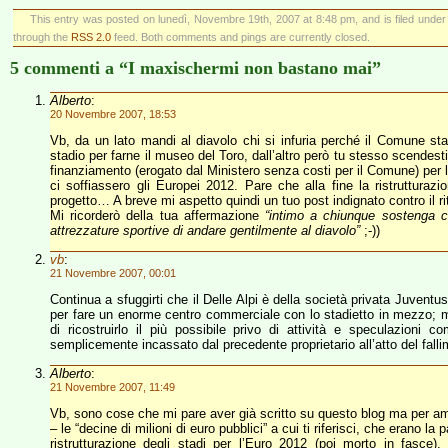
This entry was posted on lunedì, Novembre 19th, 2007 at 8:48 pm, and is filed unde
through the
RSS 2.0
feed. Both comments and pings are currently closed.
5 commenti a “I maxischermi non bastano mai”
Alberto
:
20 Novembre 2007, 18:53
Vb, da un lato mandi al diavolo chi si infuria perché il Comune s
stadio per farne il museo del Toro, dall’altro però tu stesso scendest
finanziamento (erogato dal Ministero senza costi per il Comune) per la
ci soffiassero gli Europei 2012. Pare che alla fine la ristrutturaz
progetto… A breve mi aspetto quindi un tuo post indignato contro il rit
Mi ricorderò della tua affermazione
“intimo a chiunque sostenga c
attrezzature sportive di andare gentilmente al diavolo”
;-))
vb
:
21 Novembre 2007, 00:01
Continua a sfuggirti che il Delle Alpi è della società privata Juventu
per fare un enorme centro commerciale con lo stadietto in mezzo; me
di ricostruirlo il più possibile privo di attività e speculazioni 
semplicemente incassato dal precedente proprietario all’atto del falli
Alberto
:
21 Novembre 2007, 11:49
Vb, sono cose che mi pare aver già scritto su questo blog ma per amore
– le “decine di milioni di euro pubblici” a cui ti riferisci, che erano l
ristrutturazione degli stadi per l’Euro 2012 (poi morto in fasce)