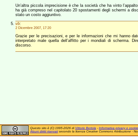
Un’altra piccola imprecisione è che la società che ha vinto l’appal
ha già compreso nel capitolato 20 spostamenti degli schermi a disc
stato un costo aggiuntivo.
vb
:
2 Dicembre 2007, 17:20
Grazie per le precisazioni, e per le informazioni che mi hanno dat
interpretato male quella dell’affitto per i mondiali di scherma.
discorso.
Questo sito è (C) 1995-2026 di
Vittorio Bertola
-
Informativa privacy e cooki
Alcuni diritti riservati
secondo la licenza Creative Commons Attribuzione - No