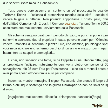
due schermi (sarà mica la Panasonic?).
Tutto questo però assume un contorno un po’ preoccupante quand
Turismo Torino
– l’azienda di promozione turistica della città – decide d
vedere le gare ai cittadini. Non potendo sopportarne il costo, però, ch
dell’affitto? Compriamoli! E così, il Comune
sgancia
a Turismo Torino 800.0
acquistare due maxischermi, ovviamente dalla Panasonic.
Gli schermi vengono usati per il periodo olimpico, e poi ci si pone il pr
schermi e avendone due di proprietà in casa, potevano usarli per l’Olimpic
vedere i mondiali di scherma in piazza? No, che diamine, poi bisogna spost
vuoi mica riciclare uno schermo vecchio di un anno e mezzo, poi magari 
badminton tra scapoli e ammogliati…
E così, non sapendo che farne, si dà l’appalto a una ulteriore ditta, p
al proprietario l’utilizzo, naturalmente ogni volta dietro compenso di 
sorveglianza, più 25 euro l’ora per l’assistenza… cioè più o meno il costo c
aver prima speso ottocentomila euro per comprarlo.
Insomma, mentre immagino il signor Panasonic che prende il largo s
intimo a chiunque sostenga che la giunta
Chiamparino
non ha soldi da sp
diavolo.
[tags]torino, maxischermi, filadelfia, chiamparino, panasonic[/tags]