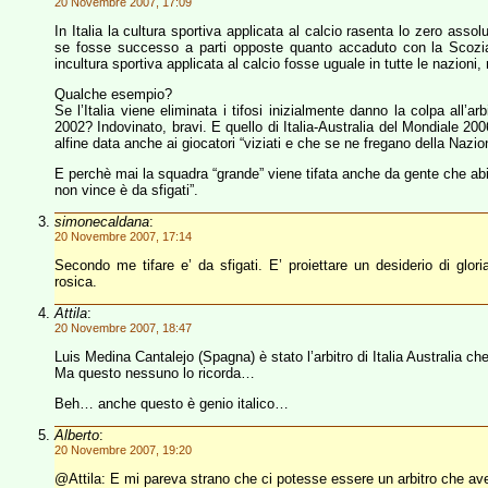
20 Novembre 2007, 17:09
In Italia la cultura sportiva applicata al calcio rasenta lo zero assol
se fosse successo a parti opposte quanto accaduto con la Scozi
incultura sportiva applicata al calcio fosse uguale in tutte le nazion
Qualche esempio?
Se l’Italia viene eliminata i tifosi inizialmente danno la colpa all’a
2002? Indovinato, bravi. E quello di Italia-Australia del Mondiale 2
alfine data anche ai giocatori “viziati e che se ne fregano della Nazio
E perchè mai la squadra “grande” viene tifata anche da gente che abita
non vince è da sfigati”.
simonecaldana
:
20 Novembre 2007, 17:14
Secondo me tifare e’ da sfigati. E’ proiettare un desiderio di glor
rosica.
Attila
:
20 Novembre 2007, 18:47
Luis Medina Cantalejo (Spagna) è stato l’arbitro di Italia Australia
Ma questo nessuno lo ricorda…
Beh… anche questo è genio italico…
Alberto
:
20 Novembre 2007, 19:20
@Attila: E mi pareva strano che ci potesse essere un arbitro che aves