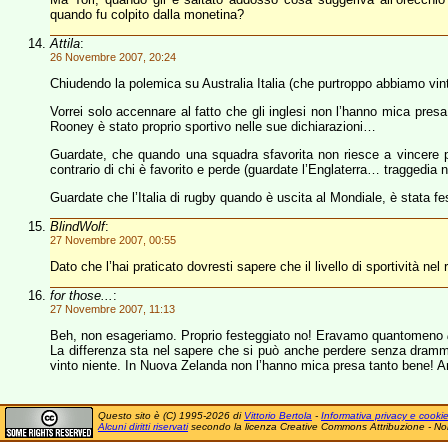
quando fu colpito dalla monetina?
Attila
:
26 Novembre 2007, 20:24
Chiudendo la polemica su Australia Italia (che purtroppo abbiamo vi
Vorrei solo accennare al fatto che gli inglesi non l’hanno mica pres
Rooney è stato proprio sportivo nelle sue dichiarazioni…
Guardate, che quando una squadra sfavorita non riesce a vincere p
contrario di chi è favorito e perde (guardate l’Englaterra… tragged
Guardate che l’Italia di rugby quando è uscita al Mondiale, è stata
BlindWolf
:
27 Novembre 2007, 00:55
Dato che l’hai praticato dovresti sapere che il livello di sportività 
for those...
:
27 Novembre 2007, 11:13
Beh, non esageriamo. Proprio festeggiato no! Eravamo quantomeno
La differenza sta nel sapere che si può anche perdere senza drammi.
vinto niente. In Nuova Zelanda non l’hanno mica presa tanto bene
Questo sito è (C) 1995-2026 di
Vittorio Bertola
-
Informativa privacy e cooki
Alcuni diritti riservati
secondo la licenza Creative Commons Attribuzione - No