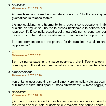
BlindWolf
:
20 Novembre 2007, 21:59
Altrimenti mica si sarebbe ricordato il nome, no? Inoltre era il qua
guardalinee la famosa testata.
@simonecaldana: effettivamente tolta questa considerazione il t
qualche distinguo: se uno tifa la propria nazionale o la squadra del 
rappresenti”. E se nella squadra della tua città non ci sono tuoi co
essere mai stato a Milano in vita sua (e senza neanche sapere che 
Io sono piemontese e sono granata fin da bambino, ma allora un
rappresenta?
vb
:
20 Novembre 2007, 23:21
Beh, se partecipassi al tifo attivo scopriresti che il Toro è ancora 
comunque molto forti sui forum e nella curva. Certo non per tutte le 
simonecaldana
:
20 Novembre 2007, 23:26
non e’ tanto questione di campanilismo. Pero’ io nella violenza degli
sublimata mentre sugli spalti si sfoga direttamente. O forse peggio, s
BlindWolf
:
21 Novembre 2007, 01:58
@vb: non lo metto in dubbio, anche per questo sono ancora torinista
Ma credo che quel paio di dozzine di giovanotti che hanno l’onore (s