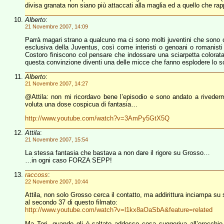
divisa granata non siano più attaccati alla maglia ed a quello che rapp
Alberto
:
21 Novembre 2007, 14:09
Parrà magari strano a qualcuno ma ci sono molti juventini che sono co
esclusiva della Juventus, così come interisti o genoani o romanisti
Costoro finiscono col pensare che indossare una sciarpetta colorata 
questa convinzione diventi una delle micce che fanno esplodere lo s
Alberto
:
21 Novembre 2007, 14:27
@Attila: non mi ricordavo bene l’episodio e sono andato a riveder
voluta una dose cospicua di fantasia…
http://www.youtube.com/watch?v=3AmPy5GtX5Q
Attila
:
21 Novembre 2007, 15:54
La stessa fantasia che bastava a non dare il rigore su Grosso…
…in ogni caso FORZA SEPP!
raccoss
:
22 Novembre 2007, 10:44
Attila, non solo Grosso cerca il contatto, ma addirittura inciampa su
al secondo 37 di questo filmato:
http://www.youtube.com/watch?v=l1kx8aOaSbA&feature=related
Ma Tori, quando gli è saltato addosso cosa suggeriva all’orecchi