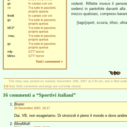
violenti. Riflette invece il pensi
gs
In campo con voi
vb
Tra tutte le passioni,
sedersi in pantofole davanti all
proprio questa
mezzo qualsiasi, compreso barare
finelli
In campo con voi
gs
Tra tutte le passioni,
[tags]sport, scozia, tifosi, ultr
proprio questa
MCP
Tra tutte le passioni,
proprio questa
.mau.
Tra tutte le passioni,
proprio questa
gs
Tra tutte le passioni,
proprio questa
mfp
GTT horror
Mirko
GTT horror
Tutti i commenti
»
This entry was posted on martedì, Novembre 20th, 2007 at 3:30 pm, and is filed und
2.0
feed. Both comments and pings are currently closed.
16 commenti a “Sportivi italiani”
Bruno
:
20 Novembre 2007, 16:17
Dai, VB, non esageriamo. Di stronzoli è pieno il mondo e dove andrem
BlindWolf
: