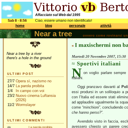
Affacciato sul Web dal 1995
Sab 8 - 8:56
Ciao, essere umano non identificato!
home
blog
personale
attività
Near a tree
ovvero come rovinarsi una 
I maxischermi non b
«
Near a tree by a river
Martedì 20 Novembre 2007, 15:30
there's a hole in the ground
Sportivi italiani
N
on voglio parlare sempre d
ULTIMI POST
italiani.
27/7
Opera sì, nazismo no
14/7
La parola proibita
Oggi pranzavo davanti al
Pol
1/4
In campo con voi
essi prodursi in un soliloquio a p
23/2
Nuovo cinema Luftansia
con l’Italia ed essere stati eliminat
(2026)
ad applaudire ugualmente la squadr
11/2
Wormslayer
come
“minchioni”
, concludendo co
che hanno perso?”
.
ULTIMI COMMENTI
Avendolo visto in faccia, escl
avessero chiesto un parere cred
gs
La parola proibita