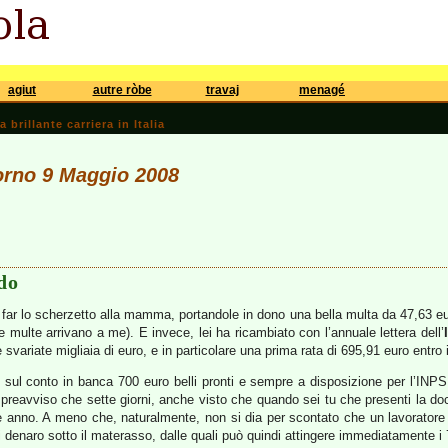
agiut
autre ròbe
travaj
menagé
brillante carriera in Italia
iorno 9 Maggio 2008
do
 far lo scherzetto alla mamma, portandole in dono una bella multa da 47,63 eur
e multe arrivano a me). E invece, lei ha ricambiato con l’annuale lettera dell’
 svariate migliaia di euro, e in particolare una prima rata di 695,91 euro entro
ì sul conto in banca 700 euro belli pronti e sempre a disposizione per l’INP
di preavviso che sette giorni, anche visto che quando sei tu che presenti la d
anno. A meno che, naturalmente, non si dia per scontato che un lavoratore a
 di denaro sotto il materasso, dalle quali può quindi attingere immediatament