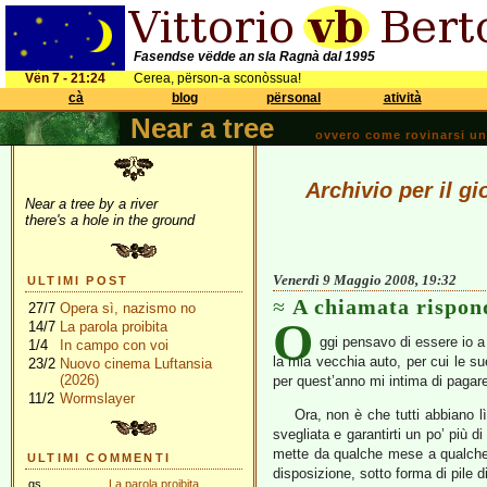
Fasendse vëdde an sla Ragnà dal 1995
Vën 7 - 21:24
Cerea, përson-a sconòssua!
cà
blog
përsonal
atività
Near a tree
ovvero come rovinarsi una 
Archivio per il g
Near a tree by a river
there's a hole in the ground
Venerdì 9 Maggio 2008, 19:32
ULTIMI POST
A chiamata rispon
27/7
Opera sì, nazismo no
O
14/7
La parola proibita
ggi pensavo di essere io a
1/4
In campo con voi
la mia vecchia auto, per cui le su
23/2
Nuovo cinema Luftansia
(2026)
per quest’anno mi intima di pagare
11/2
Wormslayer
Ora, non è che tutti abbiano l
svegliata e garantirti un po’ più 
mette da qualche mese a qualche 
ULTIMI COMMENTI
disposizione, sotto forma di pile
gs
La parola proibita