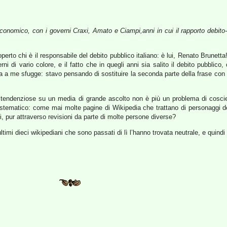
economico, con i governi Craxi, Amato e Ciampi,anni in cui il rapporto debito-P
to chi è il responsabile del debito pubblico italiano: è lui, Renato Brunetta!
ni di vario colore, e il fatto che in quegli anni sia salito il debito pubblico,
 a me sfugge: stavo pensando di sostituire la seconda parte della frase con
e tendenziose su un media di grande ascolto non è più un problema di cosc
stematico: come mai molte pagine di Wikipedia che trattano di personaggi de
 pur attraverso revisioni da parte di molte persone diverse?
ltimi dieci wikipediani che sono passati di lì l’hanno trovata neutrale, e quin