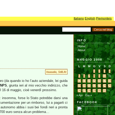
Italiano
English
Piemonteis
INFO
:Home:
:About:
MAGGIO 2008
L
M
M
G
V
S
D
1
2
3
4
Itaaaalia
,
StillLife
5
6
7
8
9
10
11
o (da quando io ho l’auto aziendale, lei guida
12
13
14
15
16
17
18
INPS
, giunta ieri al mio vecchio indirizzo, che
19
20
21
22
23
24
25
 il 16 di maggio, cioè venerdì prossimo.
26
27
28
29
30
31
« Apr
Giu »
S: insomma, forse lo Stato potrebbe darsi una
ocumentazione per un rimborso, lui a pagarti ci
FACEBOOK
utonomo abbia i suoi bei fondi neri a pronta
e i 700 euro senza alcun problema…