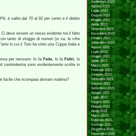
Settembre 2023
Agosto 2023
Luglio 2023
Giugno 2023
IL è salito dal 70 al 92 per cento e il debito
Maggio 2023
Aprile 2023
Dicembre 2022
 Ci deve essere un nesso evidente tra il fatto
Novembre 2022
Ottobre 2022
 con tanto di sfoggio di numeri (si sa, le cifre
Settembre 2022
“anni in cui il Toro ha vinto una Coppa Italia e
Agosto 2022
Luglio 2022
Giugno 2022
ienza per nessuno: lo fa
Fede
, lo fa
Feltri
, lo
Aprile 2022
l centrodestra sono evidentemente scritte in
Marzo 2022
Febbraio 2022
Gennaio 2022
di è facile che ricompaia domani mattina?
Dicembre 2021
Ottobre 2021
Settembre 2021
Agosto 2021
Luglio 2021
Giugno 2021
Maggio 2021
Aprile 2021
Marzo 2021
Febbraio 2021
Gennaio 2021
Dicembre 2020
Novembre 2020