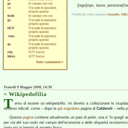
gs
In campo con voi
[tags]inps, tasse, pensione[/ta
vb
Tra tutte le passioni,
proprio questa
Pubblicato nella categoria
Itaaaalia
,
StillL
finelli
In campo con voi
gs
Tra tutte le passioni,
proprio questa
MCP
Tra tutte le passioni,
proprio questa
.mau.
Tra tutte le passioni,
proprio questa
gs
Tra tutte le passioni,
proprio questa
mfp
GTT horror
Mirko
GTT horror
Tutti i commenti
»
Venerdì 9 Maggio 2008, 14:30
Wikipedofilia
T
emo di essere un wikipedofilo: mi diverto a collezionare le stupida
rendono ridicoli: come – dopo la
già segnalata
pagina di
Calderoli
– nella p
Questa
pagina
contiene attualmente un paio di perle; una è
“In quegli 
per via del suo ruolo nel campo dell’economia e delle disparità economico-
tanto più in termini di aspetto fisico…