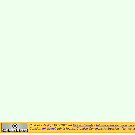
Cost sit a l'è (C) 1995-2026 ëd
Vittorio Bertola
-
Informassion sla privacy e si
Certidun drit riservà
për la licensa Creative Commons Atribussion - Nen comer