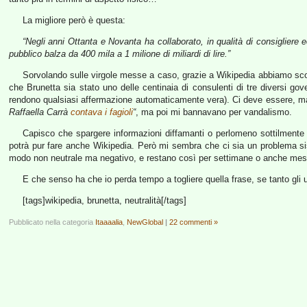
La migliore però è questa:
“Negli anni Ottanta e Novanta ha collaborato, in qualità di consigliere 
pubblico balza da 400 mila a 1 milione di miliardi di lire.”
Sorvolando sulle virgole messe a caso, grazie a Wikipedia abbiamo scoper
che Brunetta sia stato uno delle centinaia di consulenti di tre diversi gover
rendono qualsiasi affermazione automaticamente vera). Ci deve essere, ma
Raffaella Carrà
contava i fagioli
“
, ma poi mi bannavano per vandalismo.
Capisco che spargere informazioni diffamanti o perlomeno sottilment
potrà pur fare anche Wikipedia. Però mi sembra che ci sia un problema si
modo non neutrale ma negativo, e restano così per settimane o anche mesi,
E che senso ha che io perda tempo a togliere quella frase, se tanto gli u
[tags]wikipedia, brunetta, neutralità[/tags]
Pubblicato nella categoria
Itaaaalia
,
NewGlobal
|
22 commenti »