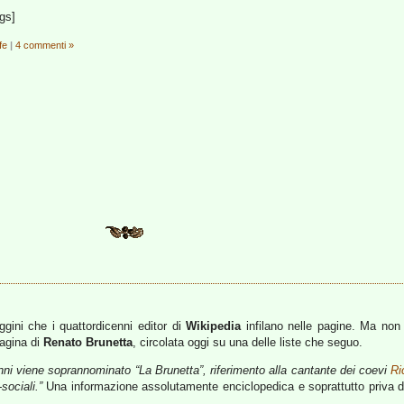
gs]
ife
|
4 commenti »
ggini che i quattordicenni editor di
Wikipedia
infilano nelle pagine. Ma non
agina di
Renato Brunetta
, circolata oggi su una delle liste che seguo.
anni viene soprannominato “La Brunetta”, riferimento alla cantante dei coevi
Ri
sociali.”
Una informazione assolutamente enciclopedica e soprattutto priva di q