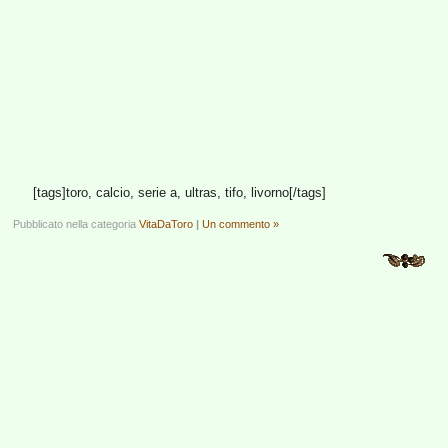
[tags]toro, calcio, serie a, ultras, tifo, livorno[/tags]
Pubblicato nella categoria
VitaDaToro
|
Un commento »