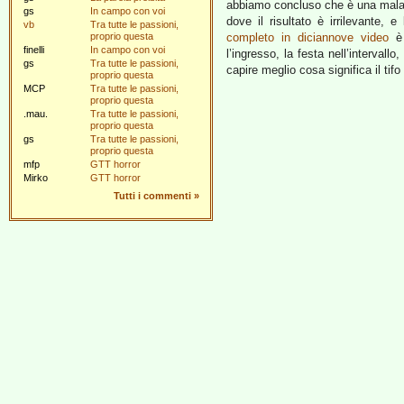
abbiamo concluso che è una malat
gs
In campo con voi
dove il risultato è irrilevante, 
vb
Tra tutte le passioni,
proprio questa
completo in diciannove video
è 
finelli
In campo con voi
l’ingresso, la festa nell’intervall
gs
Tra tutte le passioni,
capire meglio cosa significa il tifo
proprio questa
MCP
Tra tutte le passioni,
proprio questa
.mau.
Tra tutte le passioni,
proprio questa
gs
Tra tutte le passioni,
proprio questa
mfp
GTT horror
Mirko
GTT horror
Tutti i commenti
»