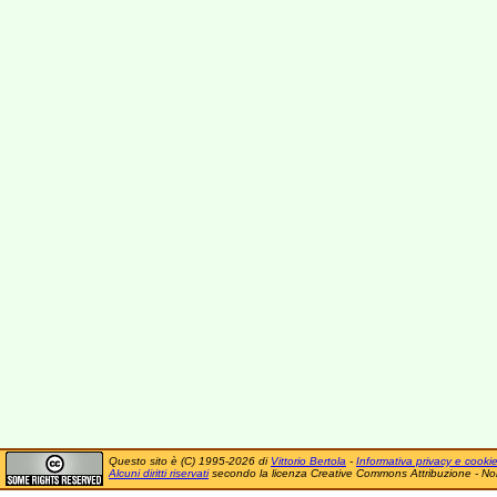
Questo sito è (C) 1995-2026 di
Vittorio Bertola
-
Informativa privacy e cooki
Alcuni diritti riservati
secondo la licenza Creative Commons Attribuzione - No