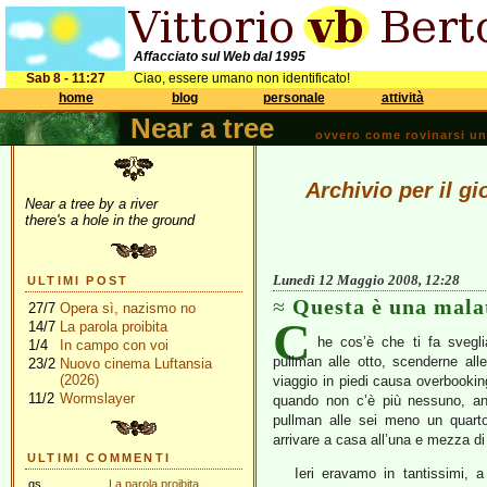
Affacciato sul Web dal 1995
Sab 8 - 11:27
Ciao, essere umano non identificato!
home
blog
personale
attività
Near a tree
ovvero come rovinarsi una 
Archivio per il g
Near a tree by a river
there's a hole in the ground
Lunedì 12 Maggio 2008, 12:28
ULTIMI POST
Questa è una mala
27/7
Opera sì, nazismo no
C
14/7
La parola proibita
he cos’è che ti fa svegli
1/4
In campo con voi
pullman alle otto, scenderne al
23/2
Nuovo cinema Luftansia
(2026)
viaggio in piedi causa overbookin
11/2
Wormslayer
quando non c’è più nessuno, anc
pullman alle sei meno un quarto,
arrivare a casa all’una e mezza di
ULTIMI COMMENTI
Ieri eravamo in tantissimi, a
gs
La parola proibita