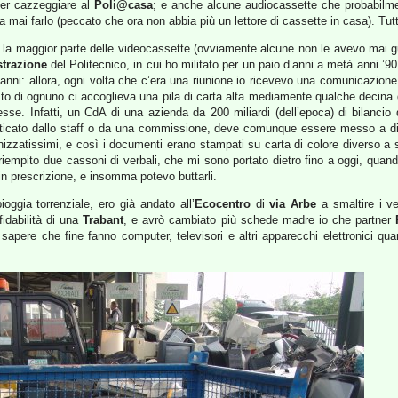
per cazzeggiare al
Poli@casa
; e anche alcune audiocassette che probabilme
 mai farlo (peccato che ora non abbia più un lettore di cassette in casa). Tut
ia la maggior parte delle videocassette (ovviamente alcune non le avevo mai gu
trazione
del Politecnico, in cui ho militato per un paio d’anni a metà anni ’
nni: allora, ogni volta che c’era una riunione io ricevevo una comunicazione 
sto di ognuno ci accoglieva una pila di carta alta mediamente qualche decina d
esse. Infatti, un CdA di una azienda da 200 miliardi (dell’epoca) di bilanci
icato dallo staff o da una commissione, deve comunque essere messo a disp
zzatissimi, e così i documenti erano stampati su carta di colore diverso a s
riempito due cassoni di verbali, che mi sono portato dietro fino a oggi, quan
in prescrizione, e insomma potevo buttarli.
ioggia torrenziale, ero già andato all’
Ecocentro
di
via Arbe
a smaltire i ve
fidabilità di una
Trabant
, e avrò cambiato più schede madre io che partner
 sapere che fine fanno computer, televisori e altri apparecchi elettronici qua