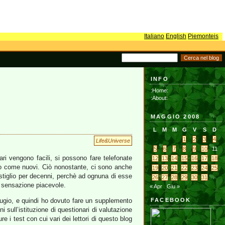
Italiano
English
Piemonteis
INFO
:Home:
:About:
MAGGIO 2008
L
M
M
G
V
S
D
1
2
3
4
Life&Universe
5
6
7
8
9
10
11
ari vengono facili, si possono fare telefonate
12
13
14
15
16
17
18
ano come nuovi. Ciò nonostante, ci sono anche
19
20
21
22
23
24
25
ostiglio per decenni, perchè ad ognuna di esse
26
27
28
29
30
31
 sensazione piacevole.
« Apr
Giu »
tugio, e quindi ho dovuto fare un supplemento
FACEBOOK
ni sull’istituzione di questionari di valutazione
re i test con cui vari dei lettori di questo blog