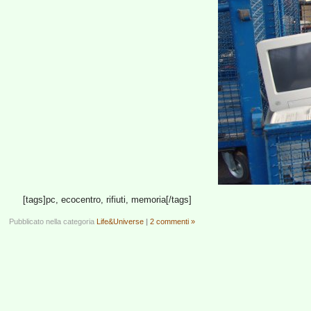
[tags]pc, ecocentro, rifiuti, memoria[/tags]
Pubblicato nella categoria
Life&Universe
|
2 commenti »