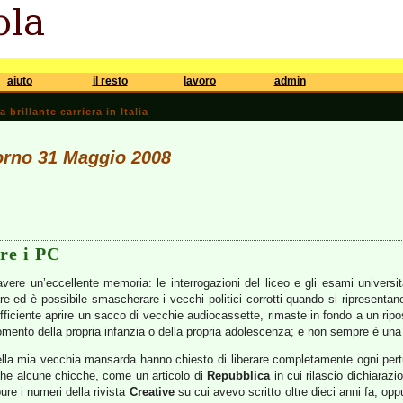
aiuto
il resto
lavoro
admin
brillante carriera in Italia
iorno 31 Maggio 2008
re i PC
avere un’eccellente memoria: le interrogazioni del liceo e gli esami universit
are ed è possibile smascherare i vecchi politici corrotti quando si ripresent
fficiente aprire un sacco di vecchie audiocassette, rimaste in fondo a un rip
ento della propria infanzia o della propria adolescenza; e non sempre è una
della mia vecchia mansarda hanno chiesto di liberare completamente ogni per
nche alcune chicche, come un articolo di
Repubblica
in cui rilascio dichiarazio
ure i numeri della rivista
Creative
su cui avevo scritto oltre dieci anni fa, oppu