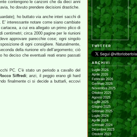
nte contengono le canzoni che da dieci anni
tavia, ho dovuto prendere decisioni drastiche.
ardate); ho buttato via anche interi sacchi di
90. E’ interessante notare come siano cambiate
cartacea, a cui era allegato un primo plico di
i centimetri; circa 2000 pagine per le riunioni
o deve approvare parecchie cose; ogni singolo
osizione di ogni consigliere. Naturalmente,
TWITTER
econda della riunione e/o dell’argomento; ciò
do ho deciso che eventuali reati erano passati
ARCHIVI
cchi PC. C’è stato un periodo a cavallo del
Luglio 2026
Aprile 2026
Rocco Siffredi
; anzi, il peggio erano gli hard
Febbraio 2026
ndo finalmente ci si decide a buttarli, eccovi
Gennaio 2026
Novembre 2025
Ottobre 2025
Agosto 2025
Luglio 2025
Giugno 2025
Gennaio 2025
Luglio 2024
Aprile 2024
Gennaio 2024
Dicembre 2023
Ottobre 2023