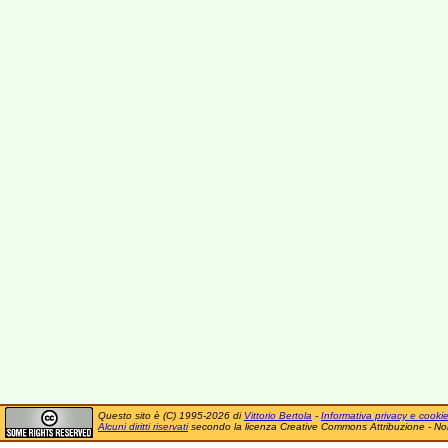
Questo sito è (C) 1995-2026 di
Vittorio Bertola
-
Informativa privacy e cooki
Alcuni diritti riservati
secondo la licenza Creative Commons Attribuzione - No