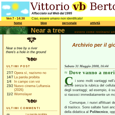
Affacciato sul Web dal 1995
Ven 7 - 14:38
Ciao, essere umano non identificato!
home
blog
personale
attività
Near a tree
ovvero come rovinarsi una 
Archivio per il g
Near a tree by a river
there's a hole in the ground
Sabato 31 Maggio 2008, 16:44
ULTIMI POST
Dove vanno a mori
27/7
Opera sì, nazismo no
C
14/7
La parola proibita
i sono molti vantaggi nell’
1/4
In campo con voi
anche senza la rubrica del cellul
23/2
Nuovo cinema Luftansia
(2026)
degli svantaggi; ad esempio, è su
11/2
Wormslayer
si riassoci immediatamente un mom
Comunque, i nuovi affittuari 
di trasloco. Sono saltate fuori a
ULTIMI COMMENTI
della didattica al
Politecnico
, opp
gs
La parola proibita