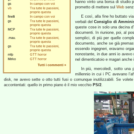
hanno vinto una borsa di studio 
gs
In campo con voi
prometto di mettere sul
Web
senza
vb
Tra tutte le passioni,
proprio questa
E così, alla fine ho buttato v
finelli
In campo con voi
gs
Tra tutte le passioni,
verbali del
Consiglio di Amminis
proprio questa
queste cose in solo una decina d’a
MCP
Tra tutte le passioni,
documenti. In riunione, poi, al po
proprio questa
semplici, di più per quelle compl
.mau.
Tra tutte le passioni,
proprio questa
documento, anche se già premast
gs
Tra tutte le passioni,
essendo ingegneri, eravamo organi
proprio questa
nonostante, in due anni io avevo 
mfp
GTT horror
Mirko
GTT horror
nel dimenticatoio e magari anche 
Tutti i commenti
»
In più, mercoledì, sotto una p
millennio in cui i PC avevano l’af
disk, ne avevo sette o otto tutti fusi o comunque inutilizzabili. Se volete
accontentati: quello in primo piano è il mio vecchio
PS/2
.