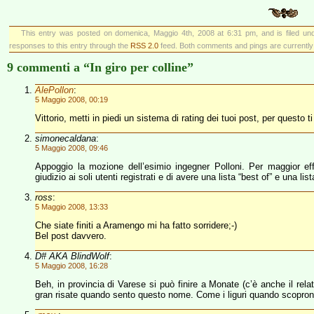
This entry was posted on domenica, Maggio 4th, 2008 at 6:31 pm, and is filed u
responses to this entry through the
RSS 2.0
feed. Both comments and pings are currently
9 commenti a “In giro per colline”
AlePollon
:
5 Maggio 2008, 00:19
Vittorio, metti in piedi un sistema di rating dei tuoi post, per questo t
simonecaldana
:
5 Maggio 2008, 09:46
Appoggio la mozione dell’esimio ingegner Polloni. Per maggior ef
giudizio ai soli utenti registrati e di avere una lista “best of” e una li
ross
:
5 Maggio 2008, 13:33
Che siate finiti a Aramengo mi ha fatto sorridere;-)
Bel post davvero.
D# AKA BlindWolf
:
5 Maggio 2008, 16:28
Beh, in provincia di Varese si può finire a Monate (c’è anche il re
gran risate quando sento questo nome. Come i liguri quando scopron