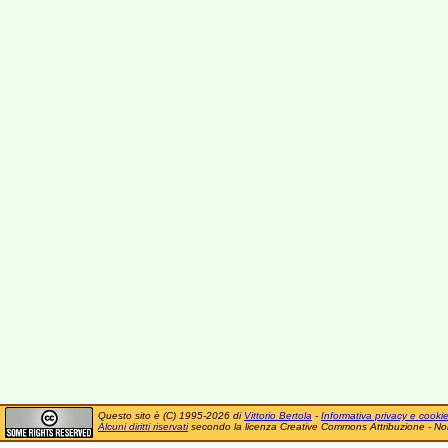
Questo sito è (C) 1995-2026 di
Vittorio Bertola
-
Informativa privacy e cooki
Alcuni diritti riservati
secondo la licenza Creative Commons Attribuzione - No