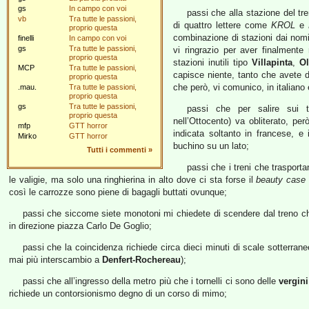
gs
In campo con voi
passi che alla stazione del tr
vb
Tra tutte le passioni,
di quattro lettere come
KROL
e
proprio questa
combinazione di stazioni dai nom
finelli
In campo con voi
gs
Tra tutte le passioni,
vi ringrazio per aver finalment
proprio questa
stazioni inutili tipo
Villapinta
,
Ol
MCP
Tra tutte le passioni,
capisce niente, tanto che avete d
proprio questa
che però, vi comunico, in italiano 
.mau.
Tra tutte le passioni,
proprio questa
gs
Tra tutte le passioni,
passi che per salire sui t
proprio questa
nell’Ottocento) va obliterato, per
mfp
GTT horror
indicata soltanto in francese, 
Mirko
GTT horror
buchino su un lato;
Tutti i commenti
»
passi che i treni che trasporta
le valigie, ma solo una ringhierina in alto dove ci sta forse il
beauty case
così le carrozze sono piene di bagagli buttati ovunque;
passi che siccome siete monotoni mi chiedete di scendere dal treno che
in direzione piazza Carlo De Goglio;
passi che la coincidenza richiede circa dieci minuti di scale sotterra
mai più interscambio a
Denfert-Rochereau
);
passi che all’ingresso della metro più che i tornelli ci sono delle
vergin
richiede un contorsionismo degno di un corso di mimo;