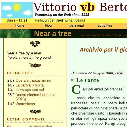
Wandering on the Web since 1995
Sun 9 - 13:21
Hello, unidentified human being!
home
blog
personal
activities
Near a tree
ovvero come rovinarsi una 
Archivio per il g
Near a tree by a river
there's a hole in the ground
Domenica 22 Giugno 2008, 14:41
ULTIMI POST
Le rante
27/7
Opera sì, nazismo no
C
14/7
La parola proibita
ari 2-0 amici 2-0 francesi,
1/4
In campo con voi
23/2
Nuovo cinema Luftansia
passi che mi accogliete all
(2026)
francesità, ossia un posto bell
11/2
Wormslayer
particolare di non funzionare: a pa
che divenisse usato, i bagagli ci 
di altri voli, gli spazi sono sovr
ULTIMI COMMENTI
prendere il treno per
Parigi
bisogn
gs
La parola proibita