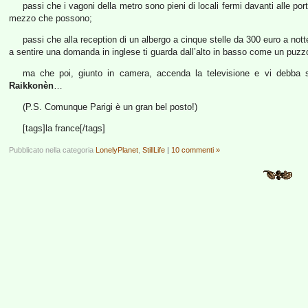
passi che i vagoni della metro sono pieni di locali fermi davanti alle por
mezzo che possono;
passi che alla reception di un albergo a cinque stelle da 300 euro a no
a sentire una domanda in inglese ti guarda dall’alto in basso come un pu
ma che poi, giunto in camera, accenda la televisione e vi debba se
Raikkonèn
…
(P.S. Comunque Parigi è un gran bel posto!)
[tags]la france[/tags]
Pubblicato nella categoria
LonelyPlanet
,
StillLife
|
10 commenti »