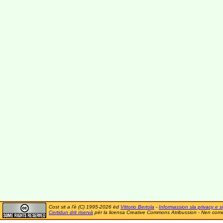
Cost sit a l'è (C) 1995-2026 ëd
Vittorio Bertola
-
Informassion sla privacy e si
Certidun drit riservà
për la licensa Creative Commons Atribussion - Nen comer