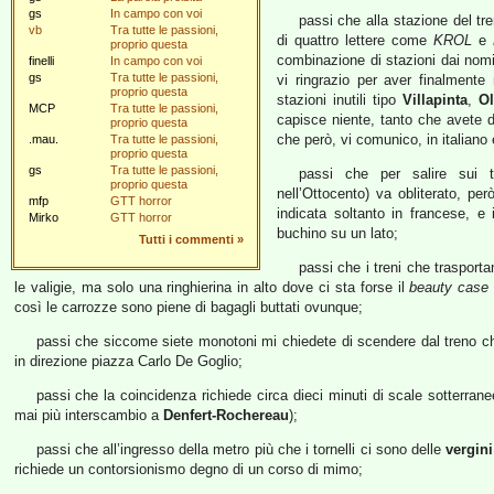
gs
In campo con voi
passi che alla stazione del tr
vb
Tra tutte le passioni,
di quattro lettere come
KROL
e
proprio questa
combinazione di stazioni dai nom
finelli
In campo con voi
gs
Tra tutte le passioni,
vi ringrazio per aver finalment
proprio questa
stazioni inutili tipo
Villapinta
,
Ol
MCP
Tra tutte le passioni,
capisce niente, tanto che avete d
proprio questa
che però, vi comunico, in italiano 
.mau.
Tra tutte le passioni,
proprio questa
gs
Tra tutte le passioni,
passi che per salire sui t
proprio questa
nell’Ottocento) va obliterato, per
mfp
GTT horror
indicata soltanto in francese, 
Mirko
GTT horror
buchino su un lato;
Tutti i commenti
»
passi che i treni che trasporta
le valigie, ma solo una ringhierina in alto dove ci sta forse il
beauty case
così le carrozze sono piene di bagagli buttati ovunque;
passi che siccome siete monotoni mi chiedete di scendere dal treno che
in direzione piazza Carlo De Goglio;
passi che la coincidenza richiede circa dieci minuti di scale sotterra
mai più interscambio a
Denfert-Rochereau
);
passi che all’ingresso della metro più che i tornelli ci sono delle
vergin
richiede un contorsionismo degno di un corso di mimo;