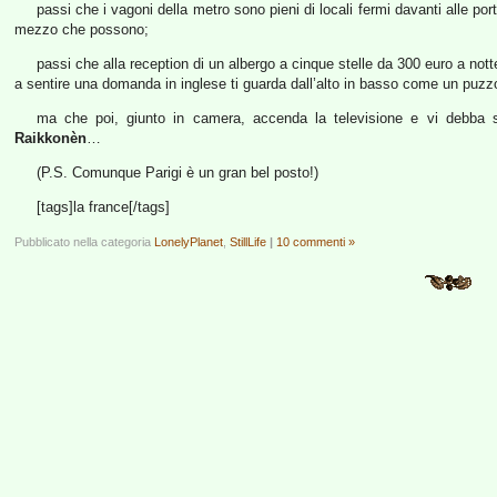
passi che i vagoni della metro sono pieni di locali fermi davanti alle por
mezzo che possono;
passi che alla reception di un albergo a cinque stelle da 300 euro a no
a sentire una domanda in inglese ti guarda dall’alto in basso come un pu
ma che poi, giunto in camera, accenda la televisione e vi debba se
Raikkonèn
…
(P.S. Comunque Parigi è un gran bel posto!)
[tags]la france[/tags]
Pubblicato nella categoria
LonelyPlanet
,
StillLife
|
10 commenti »