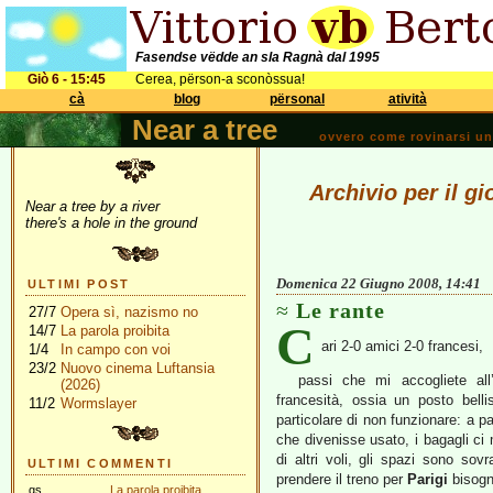
Fasendse vëdde an sla Ragnà dal 1995
Giò 6 - 15:45
Cerea, përson-a sconòssua!
cà
blog
përsonal
atività
Near a tree
ovvero come rovinarsi una 
Archivio per il g
Near a tree by a river
there's a hole in the ground
Domenica 22 Giugno 2008, 14:41
ULTIMI POST
Le rante
27/7
Opera sì, nazismo no
C
14/7
La parola proibita
ari 2-0 amici 2-0 francesi,
1/4
In campo con voi
23/2
Nuovo cinema Luftansia
passi che mi accogliete all
(2026)
francesità, ossia un posto bell
11/2
Wormslayer
particolare di non funzionare: a pa
che divenisse usato, i bagagli ci 
di altri voli, gli spazi sono sovr
ULTIMI COMMENTI
prendere il treno per
Parigi
bisogn
gs
La parola proibita