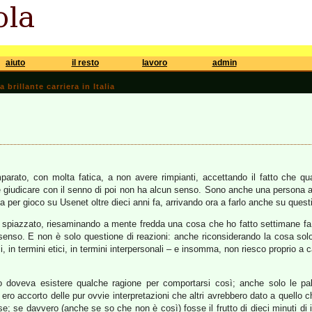
aiuto
il resto
lavoro
admin
brillante carriera in Italia
arato, con molta fatica, a non avere rimpianti, accettando il fatto che q
e giudicare con il senno di poi non ha alcun senso. Sono anche una persona a
a per gioco su Usenet oltre dieci anni fa, arrivando ora a farlo anche su questi
 spiazzato, riesaminando a mente fredda una cosa che ho fatto settimane fa,
senso. E non è solo questione di reazioni: anche riconsiderando la cosa solo 
tici, in termini etici, in termini interpersonali – e insomma, non riesco proprio 
doveva esistere qualche ragione per comportarsi così; anche solo le pal
ero accorto delle pur ovvie interpretazioni che altri avrebbero dato a quell
; se davvero (anche se so che non è così) fosse il frutto di dieci minuti di