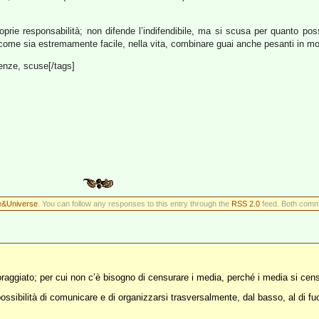
oprie responsabilità; non difende l’indifendibile, ma si scusa per quanto po
come sia estremamente facile, nella vita, combinare guai anche pesanti in mo
enze, scuse[/tags]
fe&Universe
. You can follow any responses to this entry through the
RSS 2.0
feed. Both comme
raggiato; per cui non c’è bisogno di censurare i media, perché i media si cens
ossibilità di comunicare e di organizzarsi trasversalmente, dal basso, al di fuo