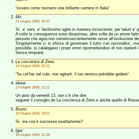
“ovvero come rovinarsi una brillante carriera in Italia”
Mir
:
13 Giugno 2008, 16:43
Si’, e’ vero, e’ facilissimo agire in maniera incosciente, per taluni e’ pi
A volte le conseguenze sono disastrose, altre volte da un errore fatt
persone che agiscono semiincoscientemente serve all’evoluzione de
Singolarmente ci si sforza di governare il tutto con razionalita’, 
possibile, si catalogano i propri errori ripromettendosi di non ripeterli 
Senza rimpianti.
La coscienza di Zeno
:
13 Giugno 2008, 20:22
“Se cel’hai nel culo, non agitarti, il tuo nemico potrebbe godere”.
elena
:
13 Giugno 2008, 21:21
Un post da venerdì 13, non c’è che dire.
seguirei il consiglio de La coscienza di Zeno e anche quello di Rosse
Bruno
:
15 Giugno 2008, 10:57
Sì, ma cos’è successo esattamente?
Igor
:
18 Giugno 2008, 12:28