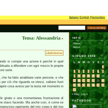
Italiano
English
Piemonteis
Tema: Alessandria
INFO
»
:Home:
:About:
Life&Universe
GIUGNO 2008
uando si compie una azione è perché in quel
L
M
M
G
V
S
D
bituata a difendere con ogni mezzo le proprie
1
oni serie.
2
3
4
5
6
7
8
9
10
11
12
13
14
15
 che ha fatto arrabbiare varie persone, e che
16
17
18
19
20
21
22
per ciò che riguarda se stessi, saltano fuori
23
24
25
26
27
28
29
a capire cosa avessi per la testa nel momento in
30
« Mag
Lug »
le girate o una momentanea frustrazione di
FACEBOOK
o che stavo facendo. Ma anche così, è come se
 improvviso rapimento del mio corpo e del mio