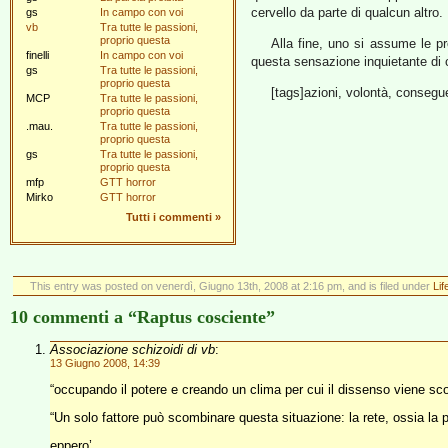
cervello da parte di qualcun altro.
gs
In campo con voi
vb
Tra tutte le passioni,
proprio questa
Alla fine, uno si assume le pr
finelli
In campo con voi
questa sensazione inquietante di 
gs
Tra tutte le passioni,
proprio questa
[tags]azioni, volontà, consegu
MCP
Tra tutte le passioni,
proprio questa
.mau.
Tra tutte le passioni,
proprio questa
gs
Tra tutte le passioni,
proprio questa
mfp
GTT horror
Mirko
GTT horror
Tutti i commenti
»
This entry was posted on venerdì, Giugno 13th, 2008 at 2:16 pm, and is filed under
Li
10 commenti a “Raptus cosciente”
Associazione schizoidi di vb
:
13 Giugno 2008, 14:39
“occupando il potere e creando un clima per cui il dissenso viene sco
“Un solo fattore può scombinare questa situazione: la rete, ossia la p
eppero’