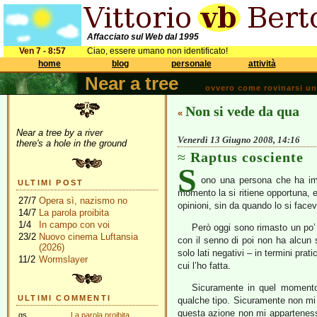
Affacciato sul Web dal 1995
Ven 7 - 8:57
Ciao, essere umano non identificato!
home
blog
personale
attività
Near a tree
ovvero come rovinarsi una 
Non si vede da qua
«
Near a tree by a river
Venerdì 13 Giugno 2008, 14:16
there's a hole in the ground
Raptus cosciente
S
ono una persona che ha imp
ULTIMI POST
momento la si ritiene opportuna, 
27/7
Opera sì, nazismo no
opinioni, sin da quando lo si facev
14/7
La parola proibita
1/4
In campo con voi
Però oggi sono rimasto un po’
23/2
Nuovo cinema Luftansia
con il senno di poi non ha alcun 
(2026)
solo lati negativi – in termini pra
11/2
Wormslayer
cui l’ho fatta.
Sicuramente in quel momento 
ULTIMI COMMENTI
qualche tipo. Sicuramente non mi 
questa azione non mi appartenesse
gs
La parola proibita