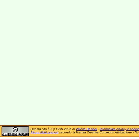
Questo sito è (C) 1995-2026 di
Vittorio Bertola
-
Informativa privacy e cooki
Alcuni diritti riservati
secondo la licenza Creative Commons Attribuzione - No