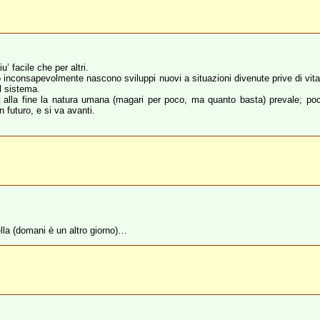
u’ facile che per altri.
o inconsapevolmente nascono sviluppi nuovi a situazioni divenute prive di vita
l sistema.
ma alla fine la natura umana (magari per poco, ma quanto basta) prevale; poc
in futuro, e si va avanti.
lla (domani è un altro giorno)…