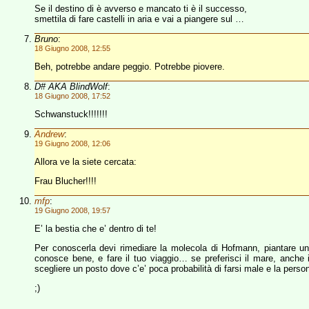
Se il destino di è avverso e mancato ti è il successo,
smettila di fare castelli in aria e vai a piangere sul …
Bruno
:
18 Giugno 2008, 12:55
Beh, potrebbe andare peggio. Potrebbe piovere.
D# AKA BlindWolf
:
18 Giugno 2008, 17:52
Schwanstuck!!!!!!!
Andrew
:
19 Giugno 2008, 12:06
Allora ve la siete cercata:
Frau Blucher!!!!
mfp
:
19 Giugno 2008, 19:57
E’ la bestia che e’ dentro di te!
Per conoscerla devi rimediare la molecola di Hofmann, piantare una
conosce bene, e fare il tuo viaggio… se preferisci il mare, anche il
scegliere un posto dove c’e’ poca probabilità di farsi male e la person
;)