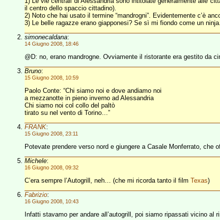
1) Le vie centrali di Alessandria sono intitolate generalmente alle c
il centro dello spaccio cittadino).
2) Noto che hai usato il termine “mandrogni”. Evidentemente c’è an
3) Le belle ragazze erano giapponesi? Se sì mi fiondo come un ninja
simonecaldana
:
14 Giugno 2008, 18:46
@D: no, erano mandrogne. Ovviamente il ristorante era gestito da ci
Bruno
:
15 Giugno 2008, 10:59
Paolo Conte: “Chi siamo noi e dove andiamo noi
a mezzanotte in pieno inverno ad Alessandria
Chi siamo noi col collo del paltò
tirato su nel vento di Torino…”
FRANK
:
15 Giugno 2008, 23:11
Potevate prendere verso nord e giungere a Casale Monferrato, che offr
Michele
:
16 Giugno 2008, 09:32
C’era sempre l’Autogrill, neh… (che mi ricorda tanto il film
Texas
)
Fabrizio
:
16 Giugno 2008, 10:43
Infatti stavamo per andare all’autogrill, poi siamo ripassati vicino al 