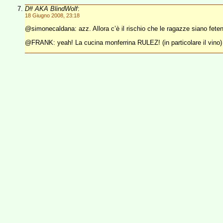
D# AKA BlindWolf
:
18 Giugno 2008, 23:18
@simonecaldana: azz. Allora c’è il rischio che le ragazze siano feten
@FRANK: yeah! La cucina monferrina RULEZ! (in particolare il vino)