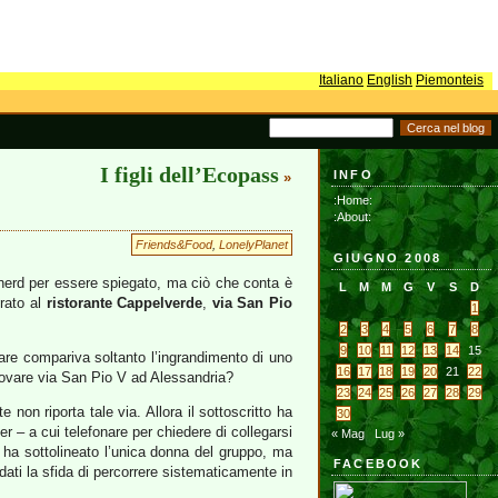
Italiano
English
Piemonteis
I figli dell’Ecopass
INFO
»
:Home:
:About:
Friends&Food
,
LonelyPlanet
GIUGNO 2008
nerd per essere spiegato, ma ciò che conta è
L
M
M
G
V
S
D
rato al
ristorante Cappelverde
,
via San Pio
1
2
3
4
5
6
7
8
9
10
11
12
13
14
15
lare compariva soltanto l’ingrandimento di uno
16
17
18
19
20
21
22
rovare via San Pio V ad Alessandria?
23
24
25
26
27
28
29
 non riporta tale via. Allora il sottoscritto ha
30
 – a cui telefonare per chiedere di collegarsi
« Mag
Lug »
me ha sottolineato l’unica donna del gruppo, ma
FACEBOOK
ati la sfida di percorrere sistematicamente in