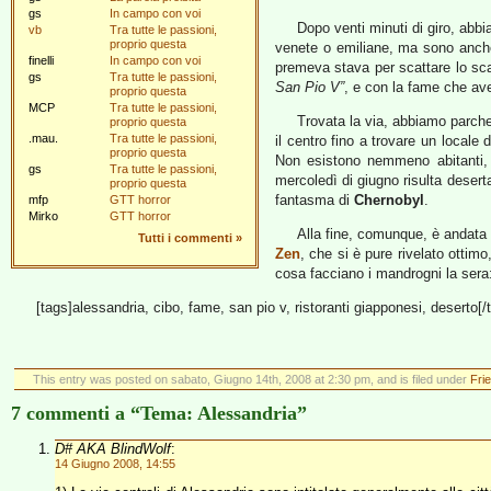
gs
In campo con voi
Dopo venti minuti di giro, abbi
vb
Tra tutte le passioni,
proprio questa
venete o emiliane, ma sono anche
finelli
In campo con voi
premeva stava per scattare lo sc
gs
Tra tutte le passioni,
San Pio V”
, e con la fame che ave
proprio questa
MCP
Tra tutte le passioni,
Trovata la via, abbiamo parcheg
proprio questa
.mau.
Tra tutte le passioni,
il centro fino a trovare un local
proprio questa
Non esistono nemmeno abitanti, 
gs
Tra tutte le passioni,
mercoledì di giugno risulta deserta
proprio questa
fantasma di
Chernobyl
.
mfp
GTT horror
Mirko
GTT horror
Alla fine, comunque, è andata
Tutti i commenti
»
Zen
, che si è pure rivelato ottimo
cosa facciano i mandrogni la sera:
[tags]alessandria, cibo, fame, san pio v, ristoranti giapponesi, deserto[/
This entry was posted on sabato, Giugno 14th, 2008 at 2:30 pm, and is filed under
Fri
7 commenti a “Tema: Alessandria”
D# AKA BlindWolf
:
14 Giugno 2008, 14:55