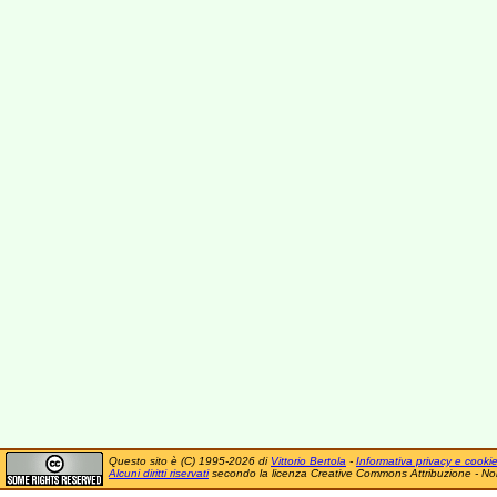
Questo sito è (C) 1995-2026 di
Vittorio Bertola
-
Informativa privacy e cooki
Alcuni diritti riservati
secondo la licenza Creative Commons Attribuzione - No