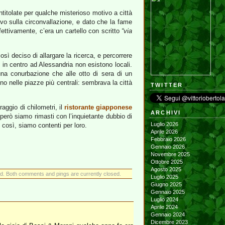
ntitolate per qualche misterioso motivo a città
o sulla circonvallazione, e dato che la fame
fettivamente, c’era un cartello con scritto
“via
sì deciso di allargare la ricerca, e percorrere
 in centro ad Alessandria non esistono locali.
na conurbazione che alle otto di sera di un
no nelle piazze più centrali: sembrava la città
TWITTER
raggio di chilometri, il
ristorante giapponese
ARCHIVI
, però siamo rimasti con l’inquietante dubbio di
Luglio 2026
 così, siamo contenti per loro.
Aprile 2026
Febbraio 2026
Gennaio 2026
Novembre 2025
Ottobre 2025
Agosto 2025
d. Both comments and pings are currently closed.
Luglio 2025
Giugno 2025
Gennaio 2025
Luglio 2024
Aprile 2024
Gennaio 2024
Dicembre 2023