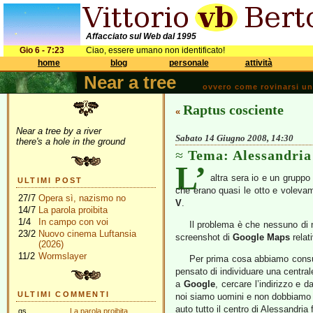
Affacciato sul Web dal 1995
Gio 6 - 7:23
Ciao, essere umano non identificato!
home
blog
personale
attività
Near a tree
ovvero come rovinarsi una 
Raptus cosciente
«
Near a tree by a river
Sabato 14 Giugno 2008, 14:30
there's a hole in the ground
Tema: Alessandria
L’
altra sera io e un gruppo
ULTIMI POST
che erano quasi le otto e voleva
27/7
Opera sì, nazismo no
V
.
14/7
La parola proibita
1/4
In campo con voi
Il problema è che nessuno di 
23/2
Nuovo cinema Luftansia
screenshot di
Google Maps
relat
(2026)
11/2
Wormslayer
Per prima cosa abbiamo consul
pensato di individuare una central
a
Google
, cercare l’indirizzo e 
ULTIMI COMMENTI
noi siamo uomini e non dobbiamo c
auto tutto il centro di Alessandria
gs
La parola proibita