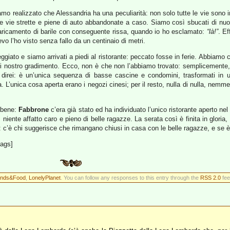
amo realizzato che Alessandria ha una peculiarità: non solo tutte le vie sono i
 vie strette e piene di auto abbandonate a caso. Siamo così sbucati di nuov
aricamento di barile con conseguente rissa, quando io ho esclamato:
“là!”
. Ef
vo l’ho visto senza fallo da un centinaio di metri.
giato e siamo arrivati a piedi al ristorante: peccato fosse in ferie. Abbiamo co
e di nostro gradimento. Ecco, non è che non l’abbiamo trovato: semplicemente,
direi: è un’unica sequenza di basse cascine e condomini, trasformati in u
. L’unica cosa aperta erano i negozi cinesi; per il resto, nulla di nulla, nemme
 bene:
Fabbrone
c’era già stato ed ha individuato l’unico ristorante aperto nel 
, niente affatto caro e pieno di belle ragazze. La serata così è finita in gloria
 c’è chi suggerisce che rimangano chiusi in casa con le belle ragazze, e se è
tags]
ends&Food
,
LonelyPlanet
. You can follow any responses to this entry through the
RSS 2.0
fee