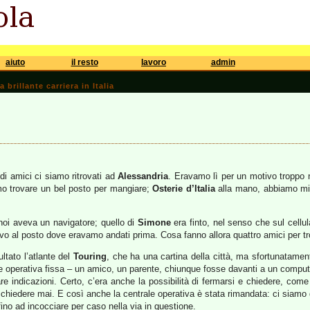
aiuto
il resto
lavoro
admin
brillante carriera in Italia
 di amici ci siamo ritrovati ad
Alessandria
. Eravamo lì per un motivo troppo 
mo trovare un bel posto per mangiare;
Osterie d’Italia
alla mano, abbiamo mi
noi aveva un navigatore; quello di
Simone
era finto, nel senso che sul cellu
ivo al posto dove eravamo andati prima. Cosa fanno allora quattro amici per t
tato l’atlante del
Touring
, che ha una cartina della città, ma sfortunatamente
e operativa fissa – un amico, un parente, chiunque fosse davanti a un computer
dare indicazioni. Certo, c’era anche la possibilità di fermarsi e chiedere, co
hiedere mai. E così anche la centrale operativa è stata rimandata: ci siamo d
 fino ad incocciare per caso nella via in questione.