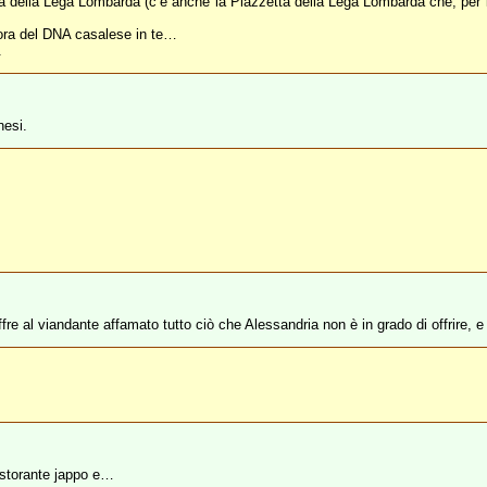
ittà della Lega Lombarda (c’è anche la Piazzetta della Lega Lombarda che, per
cora del DNA casalese in te…
.
nesi.
e al viandante affamato tutto ciò che Alessandria non è in grado di offrire, e 
ristorante jappo e…