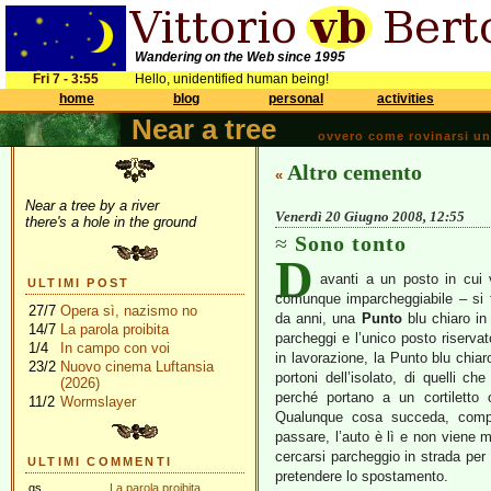
Wandering on the Web since 1995
Fri 7 - 3:55
Hello, unidentified human being!
home
blog
personal
activities
Near a tree
ovvero come rovinarsi una 
Altro cemento
«
Near a tree by a river
Venerdì 20 Giugno 2008, 12:55
there's a hole in the ground
Sono tonto
D
avanti a un posto in cui 
ULTIMI POST
comunque imparcheggiabile – si t
27/7
Opera sì, nazismo no
da anni, una
Punto
blu chiaro in
14/7
La parola proibita
parcheggi e l’unico posto riservat
1/4
In campo con voi
in lavorazione, la Punto blu chia
23/2
Nuovo cinema Luftansia
portoni dell’isolato, di quelli 
(2026)
perché portano a un cortiletto 
11/2
Wormslayer
Qualunque cosa succeda, compre
passare, l’auto è lì e non viene m
cercarsi parcheggio in strada per 
ULTIMI COMMENTI
pretendere lo spostamento.
gs
La parola proibita