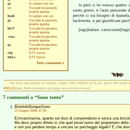
gs
In campo con voi
Io però ci ho messo quattro a
vb
Tra tutte le passioni,
santo giorno, è l’auto personale 
proprio questa
perché ci sia bisogno di riparar
finelli
In campo con voi
gs
Tra tutte le passioni,
facilmente, e per giustificare per
proprio questa
MCP
Tra tutte le passioni,
[tags]italiani, carrozzerie[/tags
proprio questa
.mau.
Tra tutte le passioni,
proprio questa
gs
Tra tutte le passioni,
proprio questa
mfp
GTT horror
Mirko
GTT horror
Tutti i commenti
»
This entry was posted on venerdì, Giugno 20th, 2008 at 12:55 pm, and is filed under
I
RSS 2.0
feed. Both comments and pings are currently closed.
7 commenti a “Sono tonto”
BrontoloDunqueSono
:
21 Giugno 2008, 07:33
Emmammamia, quanto sei duro di comprendonio e senza una briciola d
Ma devo proprio dirtelo io che quel pover’uomo del proprietario de
e non può perdere tempo a cercare un parcheggio legale? E che dovre