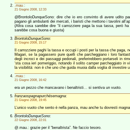
.mau.
:
21 Giugno 2008, 12:33
@BrontoloDunqueSono: dire che io ero convinto di avere udito par
pagano gli ambulanti dei mercati, i baristi che mettono i tavolini all’
(Altra cosa sarebbe dire “il carrozziere paga la sua tassa, però ha d
sarebbe cosa buona e giusta)
BrontoloDunqueSono
:
21 Giugno 2008, 15:17
Il carrozziere paghi la tassa e occupi i posti per la tassa che paga, 
Magari, se la pagassero pure quelli che parcheggiano i loro fantast
degli incroci e dei passaggi pedonali, preferirebbero portarseli in r
‘sta cosa ieri pomeriggio, notando il solito camper parcheggiato in
la visibilità: non è che uno che guida muoia dalla voglia di investire
.mau.
:
21 Giugno 2008, 16:42
era un pezzo che mancavano i benaltristi… si sentiva un vuoto.
franzaospagnapurchésemagna
:
21 Giugno 2008, 19:45
L’unico vuoto che sento è nella panza, mau anche tu dovresti magnar
BrontoloDunqueSono
:
22 Giugno 2008, 22:01
@.mau.: grazie per il “benaltrista”. Ne faccio tesoro.