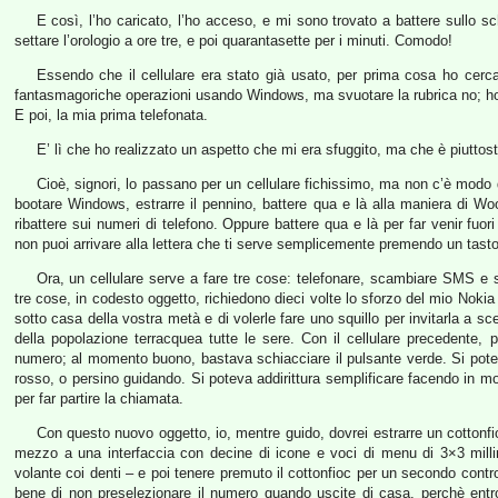
E così, l’ho caricato, l’ho acceso, e mi sono trovato a battere sullo
settare l’orologio a ore tre, e poi quarantasette per i minuti. Comodo!
Essendo che il cellulare era stato già usato, per prima cosa ho cercat
fantasmagoriche operazioni usando Windows, ma svuotare la rubrica no; ho
E poi, la mia prima telefonata.
E’ lì che ho realizzato un aspetto che mi era sfuggito, ma che è piuttost
Cioè, signori, lo passano per un cellulare fichissimo, ma non c’è modo
bootare Windows, estrarre il pennino, battere qua e là alla maniera di Wo
ribattere sui numeri di telefono. Oppure battere qua e là per far venir fuor
non puoi arrivare alla lettera che ti serve semplicemente premendo un tasto
Ora, un cellulare serve a fare tre cose: telefonare, scambiare SMS e 
tre cose, in codesto oggetto, richiedono dieci volte lo sforzo del mio Nokia
sotto casa della vostra metà e di volerle fare uno squillo per invitarla a 
della popolazione terracquea tutte le sere. Con il cellulare precedente, po
numero; al momento buono, bastava schiacciare il pulsante verde. Si potev
rosso, o persino guidando. Si poteva addirittura semplificare facendo in 
per far partire la chiamata.
Con questo nuovo oggetto, io, mentre guido, dovrei estrarre un cottonf
mezzo a una interfaccia con decine di icone e voci di menu di 3×3 millimet
volante coi denti – e poi tenere premuto il cottonfioc per un secondo con
bene di non preselezionare il numero quando uscite di casa, perchè entro