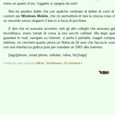
meno un quarto d’ora, l’oggetto si spegne da solo!
Non ho peraltro dubbi che con qualche centinaio di dollari di costi d
custom per
Windows Mobile
, che mi permetterà di fare la stessa cosa ch
un secondo senza slogarmi il becco a forza di picchiare…
E dire che mi avevano avvertito: tutti gli altri colleghi che avevano g
tecnofiliaco, erano tornati di corsa ai loro vecchi cellulari. Ma dopo 
guardare le mail, navigare su Internet, si porta il portatile, magari com
telefono, mi cercherò quanto prima un Nokia da 30 euro che faccia le cose c
con una interfaccia grafica pure per mandare un SMS alla mamma.
[tags]iphone, smart phone, cellulari, nokia, htc[/tags]
Pubblicato nella categoria
StillLife
,
Tech&Howto
|
16 commenti »