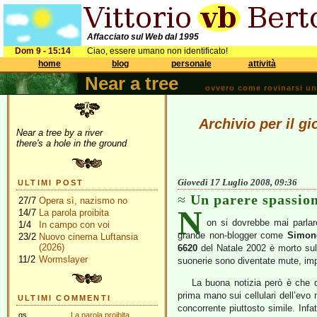
Affacciato sul Web dal 1995
Dom 9 - 15:14
Ciao, essere umano non identificato!
home
blog
personale
attività
Near a tree
ovvero come rovinarsi una 
Archivio per il g
Near a tree by a river
there's a hole in the ground
Giovedì 17 Luglio 2008, 09:36
ULTIMI POST
Un parere spassion
27/7
Opera sì, nazismo no
N
14/7
La parola proibita
on si dovrebbe mai parlar
1/4
In campo con voi
grande non-blogger come
Simon
23/2
Nuovo cinema Luftansia
(2026)
6620
del Natale 2002 è morto sul 
11/2
Wormslayer
suonerie sono diventate mute, im
La buona notizia però è che 
prima mano sui cellulari dell’evo 
ULTIMI COMMENTI
concorrente piuttosto simile. Inf
gs
La parola proibita