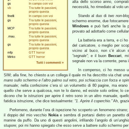
alta dello scorso anno, comprati
gs
In campo con voi
necessità, ho rimediato al volo u
vb
Tra tutte le passioni,
proprio questa
Stando al duo di
two non-blo
finelli
In campo con voi
gs
Tra tutte le passioni,
schermo enorme, due fotocamere da 
proprio questa
Windows
e può farti anche la
MCP
Tra tutte le passioni,
provato ad adottarlo come cellular
proprio questa
.mau.
Tra tutte le passioni,
La batteria era a terra, e ci h
proprio questa
gs
Tra tutte le passioni,
del caricatore, o meglio per scop
proprio questa
vicino al buco, non c’è alcun 
mfp
GTT horror
“segnale”
; e il buon
Beccari
, mi
Mirko
GTT horror
segnale non va la corrente, pena il 
Tutti i commenti
»
In compenso, ci ho messo un’
SIM; alla fine, ho chiesto a un collega il quale mi ha descritto via chat un
mano sullo schermo e l’altro palmo sul retro, poi schiaccia con forza e spin
manuale; nella confezione c’era sì un volumetto di 80 pagine, ma erano 
quello che serve a qualcosa, non te lo danno, ed esiste solo online; lo cerc
dicono che le istruzioni per aprire il retro sono in un altro manuale, quell
fatidica istruzione, che dice testualmente:
“1. Aprire il coperchio.”
Ah, grazie
Perlomeno, durante l’ora di ispezione ho scoperto un fenomeno strano
il doppio del mio vecchio
Nokia
e sembra di portarsi dietro un panetto d
manine da puffo. Da uno di questi angolini, infilando l’angolo di un’ungh
stupore; poi mi hanno spiegato che esso serve a battere sullo schermo per 