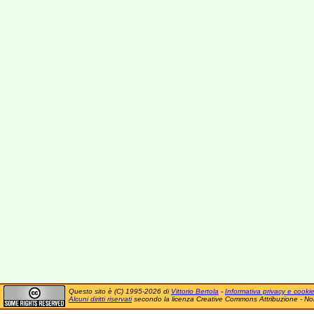
Questo sito è (C) 1995-2026 di
Vittorio Bertola
-
Informativa privacy e cooki
Alcuni diritti riservati
secondo la licenza Creative Commons Attribuzione - No